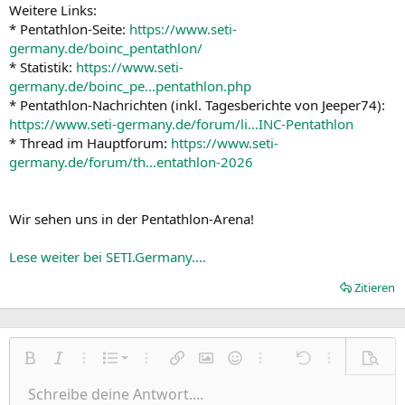
Weitere Links:
* Pentathlon-Seite:
https://www.seti-
germany.de/boinc_pentathlon/
* Statistik:
https://www.seti-
germany.de/boinc_pe...pentathlon.php
* Pentathlon-Nachrichten (inkl. Tagesberichte von Jeeper74):
https://www.seti-germany.de/forum/li...INC-Pentathlon
* Thread im Hauptforum:
https://www.seti-
germany.de/forum/th...entathlon-2026
Wir sehen uns in der Pentathlon-Arena!
Lese weiter bei SETI.Germany....
Zitieren
Nummerierte Liste
Fett
Kursiv
Weitere Einstellungen…
Liste
Weitere Einstellungen…
Link einfügen
Bild einfügen
Smileys
Weitere Einstellungen…
Rückgängig
Weitere Einst
Vorsch
Ungeordnete Liste
Schreibe deine Antwort....
Linksbündig
9
Normal
Entwurf speichern
Arial
Schriftgröße
Ausrichtung
Zitat
Wiederholen
Medien
BBCode umschalten
Textfarbe
Paragraph format
Tabelle einfügen
Formatierung entfernen
Schriftfamilie
Insert horizontal line
Entwürfe
Durchgestrichen
Spoiler
Unterstrichen
Code
Inline-Code
Inline-Spoiler