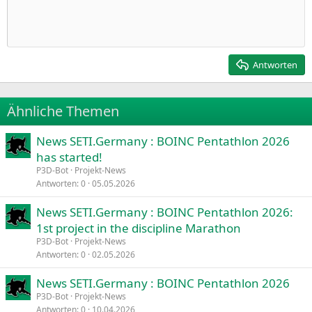
Einzug vergrößern
10
Entwurf löschen
Zentriert
Heading 1
Book Antiqua
Einzug verkleinern
12
Courier New
Rechtsbündig
Heading 2
15
Georgia
Justify text
Antworten
Heading 3
18
Tahoma
22
Times New Roman
Ähnliche Themen
26
Trebuchet MS
News SETI.Germany : BOINC Pentathlon 2026
Verdana
has started!
P3D-Bot
Projekt-News
Antworten
0
05.05.2026
News SETI.Germany : BOINC Pentathlon 2026:
1st project in the discipline Marathon
P3D-Bot
Projekt-News
Antworten
0
02.05.2026
News SETI.Germany : BOINC Pentathlon 2026
P3D-Bot
Projekt-News
Antworten
0
10.04.2026