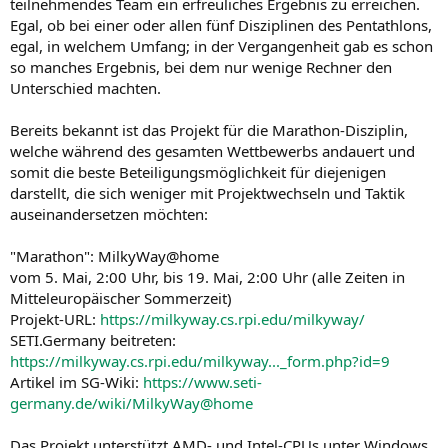
teilnehmendes Team ein erfreuliches Ergebnis zu erreichen.
Egal, ob bei einer oder allen fünf Disziplinen des Pentathlons,
egal, in welchem Umfang; in der Vergangenheit gab es schon
so manches Ergebnis, bei dem nur wenige Rechner den
Unterschied machten.
Bereits bekannt ist das Projekt für die Marathon-Disziplin,
welche während des gesamten Wettbewerbs andauert und
somit die beste Beteiligungsmöglichkeit für diejenigen
darstellt, die sich weniger mit Projektwechseln und Taktik
auseinandersetzen möchten:
"Marathon": MilkyWay@home
vom 5. Mai, 2:00 Uhr, bis 19. Mai, 2:00 Uhr (alle Zeiten in
Mitteleuropäischer Sommerzeit)
Projekt-URL:
https://milkyway.cs.rpi.edu/milkyway/
SETI.Germany beitreten:
https://milkyway.cs.rpi.edu/milkyway..._form.php?id=9
Artikel im SG-Wiki:
https://www.seti-
germany.de/wiki/MilkyWay@home
Das Projekt unterstützt AMD- und Intel-CPUs unter Windows