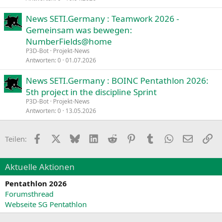
News SETI.Germany : Teamwork 2026 -
Gemeinsam was bewegen:
NumberFields@home
P3D-Bot
Projekt-News
Antworten
0
01.07.2026
News SETI.Germany : BOINC Pentathlon 2026:
5th project in the discipline Sprint
P3D-Bot
Projekt-News
Antworten
0
13.05.2026
Facebook
X
Bluesky
LinkedIn
Reddit
Pinterest
Tumblr
WhatsApp
E-Mail
Li
Teilen:
Aktuelle Aktionen
Pentathlon 2026
Forumsthread
Webseite SG Pentathlon