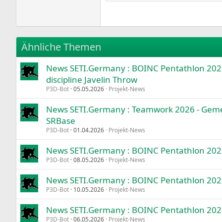
18
Georgia
22
Tahoma
26
Times New Roman
Ähnliche Themen
Trebuchet MS
News SETI.Germany : BOINC Pentathlon 2026:
Verdana
discipline Javelin Throw
P3D-Bot
05.05.2026
Projekt-News
News SETI.Germany : Teamwork 2026 - Ge
SRBase
P3D-Bot
01.04.2026
Projekt-News
News SETI.Germany : BOINC Pentathlon 2026:
P3D-Bot
08.05.2026
Projekt-News
News SETI.Germany : BOINC Pentathlon 2026:
P3D-Bot
10.05.2026
Projekt-News
News SETI.Germany : BOINC Pentathlon 2026
P3D-Bot
06.05.2026
Projekt-News