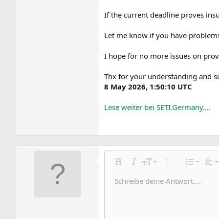
If the current deadline proves insu
Let me know if you have problems 
I hope for no more issues on prov
Thx for your understanding and s
8 May 2026, 1:50:10 UTC
Lese weiter bei SETI.Germany....
Linksb
9
Norma
Nu
Fett
Kursiv
Schriftgröße
Weitere Einstell
Liste
Aus
10
Zentrie
Hea
Un
Schreibe deine Antwort....
Entwurf sp
Arial
Textfarbe
Smileys
Wiederholen
Schriftfamilie
Medien
Formatierung entfernen
Zitat
BBCode umschalten
Durchgestrichen
Tabelle einfügen
Entwürfe
Unterstrichen
Insert horizon
Inline-Code
Spoiler
Inline-S
Cod
12
Rechts
Ei
Entwurf lö
Book Antiqua
Headi
15
Justify 
Ei
Courier New
Headi