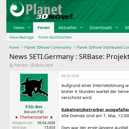
News
Foren
Aktuelles
Downloads
Mi
Neue Beiträge
Foren durchsuchen
Foren
Planet 3DNow! Community
Planet 3DNow! Distributed C
News SETI.Germany : SRBase: Projek
E
E
P3D-Bot
08.05.2026
r
r
s
s
08.05.2026
t
t
Aufgrund einer Internetstörung war
e
e
l
l
bisher 6 Stunden wartet der Serv
l
l
verschickt wird.
e
t
P3D-Bot
r
a
Kabelnetzbetreiber ausgefalle
m
Bot von P3D
Alle Dienste sind am 7. Mai, 12:0
★ Themenstarter ★
Mitglied seit
09.04.2006
Dies war der erste längere Ausfall 
Beiträge
73.653