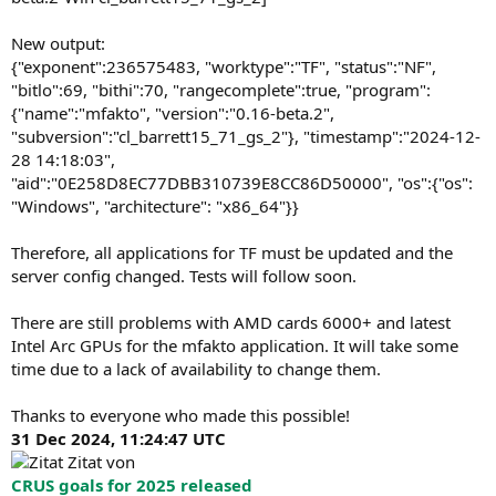
New output:
{"exponent":236575483, "worktype":"TF", "status":"NF",
"bitlo":69, "bithi":70, "rangecomplete":true, "program":
{"name":"mfakto", "version":"0.16-beta.2",
"subversion":"cl_barrett15_71_gs_2"}, "timestamp":"2024-12-
28 14:18:03",
"aid":"0E258D8EC77DBB310739E8CC86D50000", "os":{"os":
"Windows", "architecture": "x86_64"}}
Therefore, all applications for TF must be updated and the
server config changed. Tests will follow soon.
There are still problems with AMD cards 6000+ and latest
Intel Arc GPUs for the mfakto application. It will take some
time due to a lack of availability to change them.
Thanks to everyone who made this possible!
31 Dec 2024, 11:24:47 UTC
Zitat von
CRUS goals for 2025 released