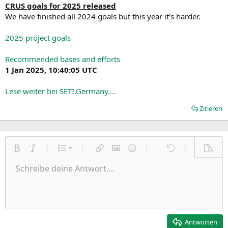
CRUS goals for 2025 released
We have finished all 2024 goals but this year it's harder.
2025 project goals
Recommended bases and efforts
1 Jan 2025, 10:40:05 UTC
Lese weiter bei SETI.Germany....
Zitieren
Nummerierte Liste
Fett
Kursiv
Weitere Einstellungen…
Liste
Weitere Einstellungen…
Link einfügen
Bild einfügen
Smileys
Weitere Einstellungen…
Rückgängig
Weitere Einst
Vorsch
Ungeordnete Liste
Schreibe deine Antwort....
Linksbündig
9
Normal
Entwurf speichern
Arial
Schriftgröße
Ausrichtung
Zitat
Wiederholen
Medien
BBCode umschalten
Textfarbe
Paragraph format
Tabelle einfügen
Formatierung entfernen
Schriftfamilie
Insert horizontal line
Entwürfe
Durchgestrichen
Spoiler
Unterstrichen
Code
Inline-Code
Inline-Spoiler
Einzug vergrößern
10
Entwurf löschen
Zentriert
Heading 1
Book Antiqua
Einzug verkleinern
12
Courier New
Rechtsbündig
Heading 2
15
Georgia
Justify text
Antworten
Heading 3