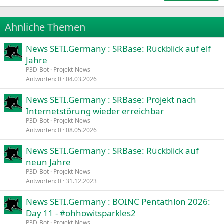
18
Tahoma
22
Times New Roman
Ähnliche Themen
26
Trebuchet MS
News SETI.Germany : SRBase: Rückblick auf elf
Verdana
Jahre
P3D-Bot
Projekt-News
Antworten
0
04.03.2026
News SETI.Germany : SRBase: Projekt nach
Internetstörung wieder erreichbar
P3D-Bot
Projekt-News
Antworten
0
08.05.2026
News SETI.Germany : SRBase: Rückblick auf
neun Jahre
P3D-Bot
Projekt-News
Antworten
0
31.12.2023
News SETI.Germany : BOINC Pentathlon 2026:
Day 11 - #ohhowitsparkles2
P3D-Bot
Projekt-News