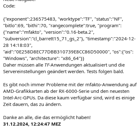
Code:
{"exponent":236575483, "worktype":"TF", "status":"NF",
"bitlo":69, "bithi":70, "rangecomplete":true, "program":
{"name":"mfakto", "version":"0.16-beta.2",
"subversion":"cl_barrett15_71_gs_2"}, "timestamp":"2024-12-
28 14:18:03",
"aid":"0E258D8EC77DBB310739E8CC86D50000", "os":{"os":
"Windows", "architecture": "x86_64"}}
Daher müssen alle
TF
-Anwendungen aktualisiert und die
Servereinstellungen geändert werden. Tests folgen bald.
Es gibt noch immer Probleme mit der mfakto-Anwendung auf
AMD-Grafikkarten ab der RX-6000-Serie und den neuesten
Intel-Arc-GPUs. Da diese kaum verfügbar sind, wird es einige
Zeit dauern, das zu ändern.
Danke an alle, die das ermöglicht haben!
31.12.2024, 12:24:47 MEZ