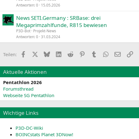
Antworten
0
15.05.2026
News SETI.Germany : SRBase: drei
Megaprimzahlfunde, R815 bewiesen
P3D-Bot
Projekt-News
Antworten
0
31.03.2024
Facebook
X
Bluesky
LinkedIn
Reddit
Pinterest
Tumblr
WhatsApp
E-Mail
Li
Teilen:
Aktuelle Aktionen
Pentathlon 2026
Forumsthread
Webseite SG Pentathlon
Wichtige Links
P3D-DC-Wiki
BOINCstats Planet 3DNow!