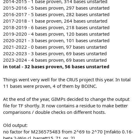
2014-2015 - 1 base proven, 314 bases unstarted
2015-2016 - 5 bases proven, 297 bases unstarted
2016-2017 - 5 bases proven, 282 bases unstarted
2017-2018 - 1 base proven, 264 bases unstarted
2018-2019 - 6 bases proven, 218 bases unstarted
2019-2020 - 4 bases proven, 120 bases unstarted
2020-2021 - 3 bases proven, 101 bases unstarted
2021-2022 - 0 bases proven, 97 bases unstarted
2022-2023 - 3 bases proven, 69 bases unstarted
2023-2024 - 4 bases proven, 69 bases unstarted
in total - 32 bases proven, 56 bases unstarted
Things went very well for the CRUS project this year. In total
11 bases were proven, 4 of them by BOINC.
At the end of the year, GIMPs decided to change the output
file for TF shortly. It now contains a residue to make better
comparisons / double checks on different hosts.
Old output:
no factor for M236575483 from 2^69 to 2^70 [mfakto 0.16-
beta.2-Win cl_barrett15_71_gs_2]