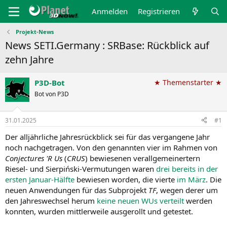
Anmelden
Registrieren
Projekt-News
News SETI.Germany : SRBase: Rückblick auf
zehn Jahre
P3D-Bot
★ Themenstarter ★
Bot von P3D
31.01.2025
#1
Der alljährliche Jahresrückblick sei für das vergangene Jahr
noch nachgetragen. Von den genannten vier im Rahmen von
Conjectures 'R Us
(
CRUS
) bewiesenen verallgemeinertern
Riesel- und Sierpiński-Vermutungen waren
drei bereits in der
ersten Januar-Hälfte
bewiesen worden, die vierte
im März
. Die
neuen Anwendungen für das Subprojekt
TF
, wegen derer um
den Jahreswechsel herum
keine neuen WUs verteilt
werden
konnten, wurden mittlerweile ausgerollt und getestet.