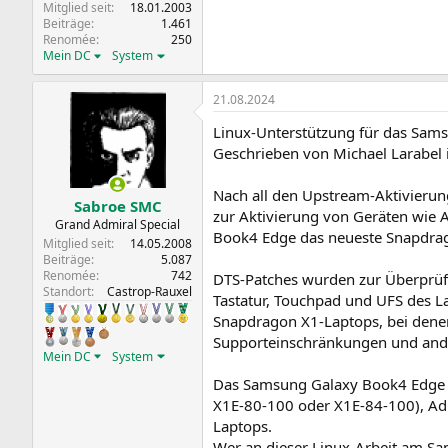
Mitglied seit
18.01.2003
Beiträge
1.461
Renomée
250
Mein DC
System
21.08.2024
Linux-Unterstützung für das Sam
Geschrieben von Michael Larabel
Nach all den Upstream-Aktivieru
Sabroe SMC
zur Aktivierung von Geräten wie 
Grand Admiral Special
Book4 Edge das neueste Snapdrago
Mitglied seit
14.05.2008
Beiträge
5.087
Renomée
742
DTS-Patches wurden zur Überprüf
Standort
Castrop-Rauxel
Tastatur, Touchpad und UFS des L
Snapdragon X1-Laptops, bei denen
Supporteinschränkungen und ande
Mein DC
System
Das Samsung Galaxy Book4 Edge st
X1E-80-100 oder X1E-84-100), Ad
Laptops.
Wer an dieser Linux-Arbeit am Sam