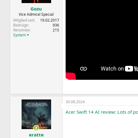
Gozu
Vice Admiral Special
Mitglied seit
19.02.2017
Beiträge
936
Renomée
215
System
30.08.2024
Acer Swift 14 AI review: Lots of po
eratte