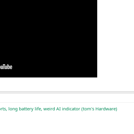
rts, long battery life, weird AI indicator (tom's Hardware)