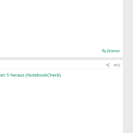
Zitieren
#60
Zen 5 heraus (NotebookCheck)