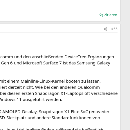
Zitieren
#55
ualcomm und den anschließenden DeviceTree-Ergänzungen
 Gen 6 und Microsoft Surface 7 ist das Samsung Galaxy
it einem Mainline-Linux-Kernel booten zu lassen.
niert derzeit nicht. Wie bei den anderen Qualcomm
bei diesen ersten Snapdragon X1-Laptops oft verschiedene
Windows 11 ausgeführt werden.
3K-AMOLED-Display, Snapdragon X1 Elite SoC (entweder
SD-Steckplatz und andere Standardfunktionen von
r Linux-Mailingliste finden, während sie hoffentlich