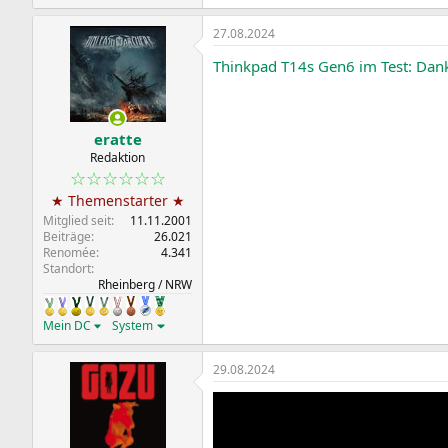
27.08.2024
Thinkpad T14s Gen6 im Test: Dan
eratte
Redaktion
☆☆☆☆☆☆
★ Themenstarter ★
Mitglied seit
11.11.2001
Beiträge
26.021
Renomée
4.341
Standort
Rheinberg / NRW
Mein DC
System
29.08.2024