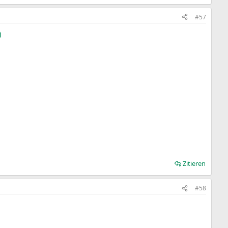
#57
)
Zitieren
#58