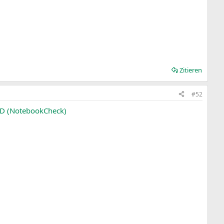
Zitieren
#52
LED (NotebookCheck)