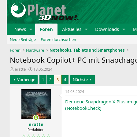
News
Foren
Aktuelles
Downloads
Mi
Neue Beiträge
Foren durchsuchen
Foren
Hardware
Notebooks, Tablets und Smartphones
Notebook Copilot+ PC mit Snapdragon
E
E
eratte
18.06.2024
r
r
Vorherige
1
2
3
4
Nächste
s
s
t
t
e
e
14.08.2024
l
l
Der neue Snapdragon X Plus im gü
l
l
e
t
(NotebookCheck)
r
a
m
eratte
Redaktion
☆☆☆☆☆☆