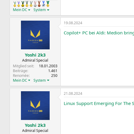
Mein DC
System
19.08.2024
Copilot+ PC bei Aldi: Medion bri
Yoshi 2k3
Admiral Special
Mitglied seit
18.01.2003
Beiträge
1.461
Renomée
250
Mein DC
System
21.08.2024
Linux Support Emerging For The 
Yoshi 2k3
Admiral Special