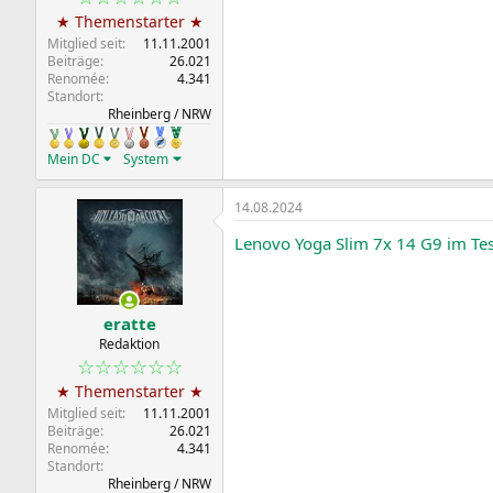
★ Themenstarter ★
Mitglied seit
11.11.2001
Beiträge
26.021
Renomée
4.341
Standort
Rheinberg / NRW
Mein DC
System
14.08.2024
Lenovo Yoga Slim 7x 14 G9 im Te
eratte
Redaktion
☆☆☆☆☆☆
★ Themenstarter ★
Mitglied seit
11.11.2001
Beiträge
26.021
Renomée
4.341
Standort
Rheinberg / NRW