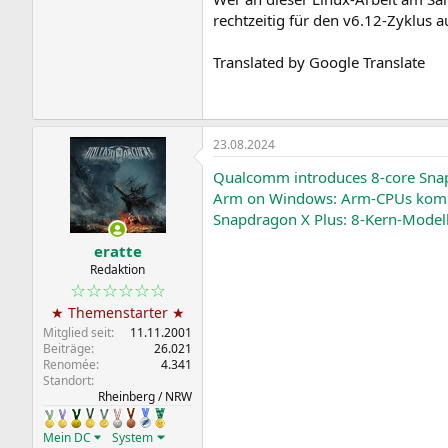
rechtzeitig für den v6.12-Zyklus
Translated by Google Translate
23.08.2024
Qualcomm introduces 8-core Snap
Arm on Windows: Arm-CPUs komm
Snapdragon X Plus: 8-Kern-Modell
eratte
Redaktion
☆☆☆☆☆☆
★ Themenstarter ★
Mitglied seit
11.11.2001
Beiträge
26.021
Renomée
4.341
Standort
Rheinberg / NRW
Mein DC
System