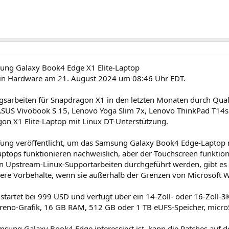
sung Galaxy Book4 Edge X1 Elite-Laptop
 in Hardware am 21. August 2024 um 08:46 Uhr EDT.
ngsarbeiten für Snapdragon X1 in den letzten Monaten durch Q
ASUS Vivobook S 15, Lenovo Yoga Slim 7x, Lenovo ThinkPad T14s
n X1 Elite-Laptop mit Linux DT-Unterstützung.
ung veröffentlicht, um das Samsung Galaxy Book4 Edge-Laptop m
aptops funktionieren nachweislich, aber der Touchscreen funktio
 Upstream-Linux-Supportarbeiten durchgeführt werden, gibt es 
re Vorbehalte, wenn sie außerhalb der Grenzen von Microsoft 
artet bei 999 USD und verfügt über ein 14-Zoll- oder 16-Zoll-
reno-Grafik, 16 GB RAM, 512 GB oder 1 TB eUFS-Speicher, micro
sung Galaxy Book4 Edge interessiert ist, kann die Patches auf de