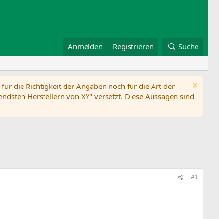
Anmelden
Registrieren
Suche
ür die Richtigkeit der Angaben noch für die Art der
ndsten Herstellern von XY" versetzt. Diese Aussagen sind
#1