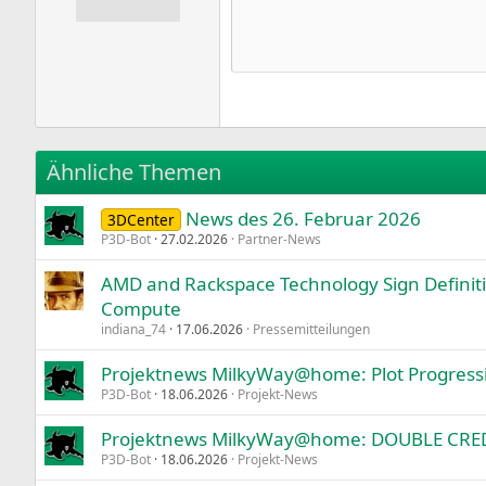
12
Book Antiqua
15
Courier New
18
Georgia
22
Tahoma
26
Times New Roman
Ähnliche Themen
Trebuchet MS
News des 26. Februar 2026
Verdana
3DCenter
P3D-Bot
27.02.2026
Partner-News
AMD and Rackspace Technology Sign Defini
Compute
indiana_74
17.06.2026
Pressemitteilungen
Projektnews MilkyWay@home: Plot Progress
P3D-Bot
18.06.2026
Projekt-News
Projektnews MilkyWay@home: DOUBLE CREDI
P3D-Bot
18.06.2026
Projekt-News