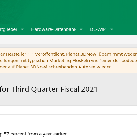
tglieder
Hardware-Datenbank
DC-Wiki
r Hersteller 1:1 veröffentlicht. Planet 3DNow! übernimmt weder f
ilungen mit typischen Marketing-Floskeln wie "einer der bedeute
der auf Planet 3DNow! schreibenden Autoren wieder.
or Third Quarter Fiscal 2021
p 57 percent from a year earlier