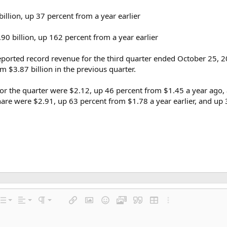
llion, up 37 percent from a year earlier
90 billion, up 162 percent from a year earlier
ted record revenue for the third quarter ended October 25, 2020
m $3.87 billion in the previous quarter.
or the quarter were $2.12, up 46 percent from $1.45 a year ago, 
re were $2.91, up 63 percent from $1.78 a year earlier, and up 3
Linksbündig
Normal
Nummerierte Liste
 Einstellungen…
Liste
Ausrichtung
Paragraph format
Link einfügen
Bild einfügen
Smileys
Medien
Zitat
Tabelle einfügen
Weitere Einstellu
Zentriert
Heading 1
Ungeordnete Liste
r