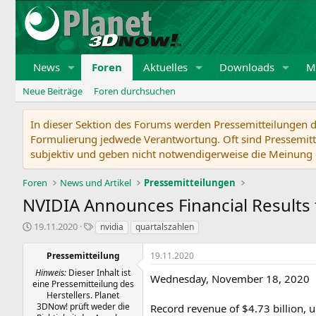
News
Foren
Aktuelles
Downloads
Mi
Neue Beiträge
Foren durchsuchen
In dieser Sektion des Forums werden Pressemitteilungen de
Formulierung jedwede Verantwortung. Oft sind Pressemitte
subjektiv und geben nicht notwendigerweise die Meinung 
Foren
News und Artikel
Pressemitteilungen
NVIDIA Announces Financial Results f
E
S
19.11.2020
nvidia
quartalszahlen
r
c
s
h
Pressemitteilung
19.11.2020
t
l
Hinweis:
Dieser Inhalt ist
e
a
Wednesday, November 18, 2020
eine Pressemitteilung des
l
g
Herstellers. Planet
l
w
3DNow! prüft weder die
Record revenue of $4.73 billion, u
t
o