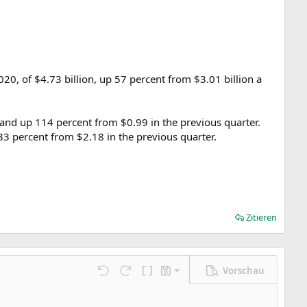
, of $4.73 billion, up 57 percent from $3.01 billion a
and up 114 percent from $0.99 in the previous quarter.
3 percent from $2.18 in the previous quarter.
Zitieren
Vorschau
Entwurf speichern
ngen…
Rückgängig
Wiederholen
BBCode umschalten
Entwürfe
Entwurf löschen