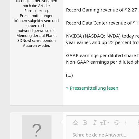
Richtigkeit der Angaben
a
r
noch die Art der
Record Gaming revenue of $2.27 bi
m
t
Formulierung.
Pressemitteilungen
e
können subjektiv sein und
Record Data Center revenue of $1.
geben nicht
notwendigerweise die
NVIDIA (NASDAQ: NVDA) today repor
Meinung der auf Planet
3DNow! schreibenden
year earlier, and up 22 percent fro
Autoren wieder.
GAAP earnings per diluted share f
Non-GAAP earnings per diluted sha
(…)
» Pressemitteilung lesen
9
Formatierung entfernen
Fett
Kursiv
Schriftgröße
Textfarbe
Weitere
10
Schreibe deine Antwort....
Arial
Schriftfamilie
Insert horizontal line
Spoiler
Durchgestrichen
Code
Unterstrichen
Inline-Code
Inline-Spoile