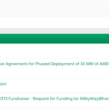
Rechtsbündig
Einzug vergrößern
Heading 2
Justify text
Einzug verkleinern
Heading 3
tive Agreement for Phased Deployment of 30 MW of AMD
ion!
TS Fundraiser - Request for Funding for MilkyWay@h