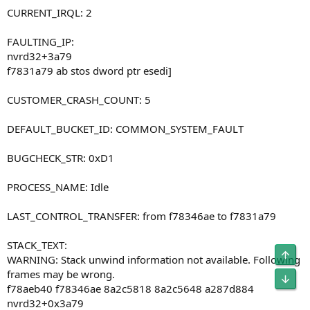
CURRENT_IRQL: 2
FAULTING_IP:
nvrd32+3a79
f7831a79 ab stos dword ptr esedi]
CUSTOMER_CRASH_COUNT: 5
DEFAULT_BUCKET_ID: COMMON_SYSTEM_FAULT
BUGCHECK_STR: 0xD1
PROCESS_NAME: Idle
LAST_CONTROL_TRANSFER: from f78346ae to f7831a79
STACK_TEXT:
Obe
WARNING: Stack unwind information not available. Following
frames may be wrong.
Unt
f78aeb40 f78346ae 8a2c5818 8a2c5648 a287d884
nvrd32+0x3a79