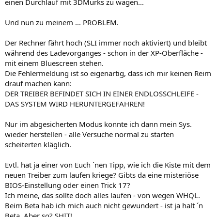
einen Durchlauf mit 3DMurks zu wagen...
Und nun zu meinem ... PROBLEM.
Der Rechner fährt hoch (SLI immer noch aktiviert) und bleibt
während des Ladevorganges - schon in der XP-Oberfläche -
mit einem Bluescreen stehen.
Die Fehlermeldung ist so eigenartig, dass ich mir keinen Reim
drauf machen kann:
DER TREIBER BEFINDET SICH IN EINER ENDLOSSCHLEIFE -
DAS SYSTEM WIRD HERUNTERGEFAHREN!
Nur im abgesicherten Modus konnte ich dann mein Sys.
wieder herstellen - alle Versuche normal zu starten
scheiterten kläglich.
Evtl. hat ja einer von Euch ´nen Tipp, wie ich die Kiste mit dem
neuen Treiber zum laufen kriege? Gibts da eine misteriöse
BIOS-Einstellung oder einen Trick 17?
Ich meine, das sollte doch alles laufen - von wegen WHQL.
Beim Beta hab ich mich auch nicht gewundert - ist ja halt ´n
Beta. Aber so? SHIT!