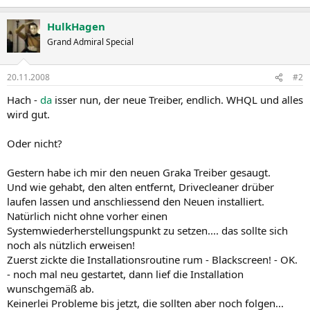
e
a
HulkHagen
k
t
Grand Admiral Special
i
o
n
20.11.2008
#2
e
n
Hach -
da
isser nun, der neue Treiber, endlich. WHQL und alles
:
wird gut.
Oder nicht?
Gestern habe ich mir den neuen Graka Treiber gesaugt.
Und wie gehabt, den alten entfernt, Drivecleaner drüber
laufen lassen und anschliessend den Neuen installiert.
Natürlich nicht ohne vorher einen
Systemwiederherstellungspunkt zu setzen.... das sollte sich
noch als nützlich erweisen!
Zuerst zickte die Installationsroutine rum - Blackscreen! - OK.
- noch mal neu gestartet, dann lief die Installation
wunschgemäß ab.
Keinerlei Probleme bis jetzt, die sollten aber noch folgen...