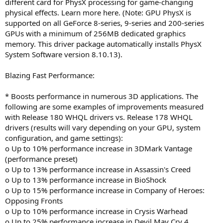
different card for PhysX processing for game-changing
physical effects. Learn more here. (Note: GPU PhysX is
supported on all GeForce 8-series, 9-series and 200-series
GPUs with a minimum of 256MB dedicated graphics
memory. This driver package automatically installs PhysX
System Software version 8.10.13).
Blazing Fast Performance:
* Boosts performance in numerous 3D applications. The
following are some examples of improvements measured
with Release 180 WHQL drivers vs. Release 178 WHQL
drivers (results will vary depending on your GPU, system
configuration, and game settings):
o Up to 10% performance increase in 3DMark Vantage
(performance preset)
o Up to 13% performance increase in Assassin's Creed
o Up to 13% performance increase in BioShock
o Up to 15% performance increase in Company of Heroes:
Opposing Fronts
o Up to 10% performance increase in Crysis Warhead
o Up to 25% performance increase in Devil May Cry 4