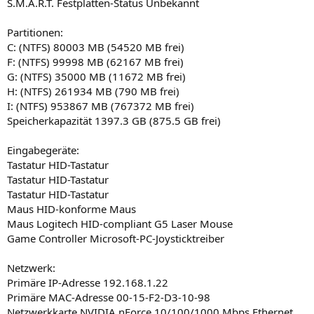
S.M.A.R.T. Festplatten-Status Unbekannt
Partitionen:
C: (NTFS) 80003 MB (54520 MB frei)
F: (NTFS) 99998 MB (62167 MB frei)
G: (NTFS) 35000 MB (11672 MB frei)
H: (NTFS) 261934 MB (790 MB frei)
I: (NTFS) 953867 MB (767372 MB frei)
Speicherkapazität 1397.3 GB (875.5 GB frei)
Eingabegeräte:
Tastatur HID-Tastatur
Tastatur HID-Tastatur
Tastatur HID-Tastatur
Maus HID-konforme Maus
Maus Logitech HID-compliant G5 Laser Mouse
Game Controller Microsoft-PC-Joysticktreiber
Netzwerk:
Primäre IP-Adresse 192.168.1.22
Primäre MAC-Adresse 00-15-F2-D3-10-98
Netzwerkkarte NVIDIA nForce 10/100/1000 Mbps Ethernet