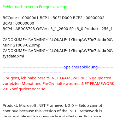
Fehler nach reset in Ereignisanzeige
BCCode : 100000d1 BCP1 : B0E1D000 BCP2 : 00000002
BCP3 : 00000000
BCP4 : AB9CB793 OSVer : 5_1_2600 SP : 3_0 Product : 256_1
C:\DOKUME~1\ADMINI~1\LOKALE~1\Temp\WERe7dc.dir00\
Mini121008-02.dmp
C:\DOKUME~1\ADMINI~1\LOKALE~1\Temp\WERe7dc.dir00\
sysdata.xml
-----------------------------------------------Speicherabbildung------------
---------------------------------------------
Übrigens, ich habe bereits .NET FRAMEWORK 3.5 geupdated
vorletzten Monat und FarCry hatte was mit .NET FRAMEWORK
2.0 konfiguriert oder so...
Produkt: Microsoft .NET Framework 2.0 -- Setup cannot
continue because this version of the .NET Framework is
incompatible with a previously installed one. For more