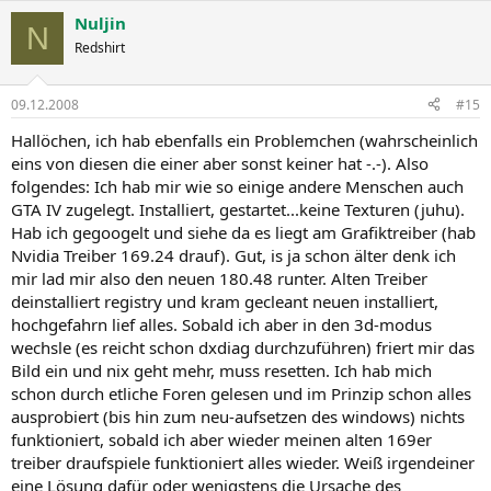
Nuljin
N
Redshirt
09.12.2008
#15
Hallöchen, ich hab ebenfalls ein Problemchen (wahrscheinlich
eins von diesen die einer aber sonst keiner hat -.-). Also
folgendes: Ich hab mir wie so einige andere Menschen auch
GTA IV zugelegt. Installiert, gestartet...keine Texturen (juhu).
Hab ich gegoogelt und siehe da es liegt am Grafiktreiber (hab
Nvidia Treiber 169.24 drauf). Gut, is ja schon älter denk ich
mir lad mir also den neuen 180.48 runter. Alten Treiber
deinstalliert registry und kram gecleant neuen installiert,
hochgefahrn lief alles. Sobald ich aber in den 3d-modus
wechsle (es reicht schon dxdiag durchzuführen) friert mir das
Bild ein und nix geht mehr, muss resetten. Ich hab mich
schon durch etliche Foren gelesen und im Prinzip schon alles
ausprobiert (bis hin zum neu-aufsetzen des windows) nichts
funktioniert, sobald ich aber wieder meinen alten 169er
treiber draufspiele funktioniert alles wieder. Weiß irgendeiner
eine Lösung dafür oder wenigstens die Ursache des