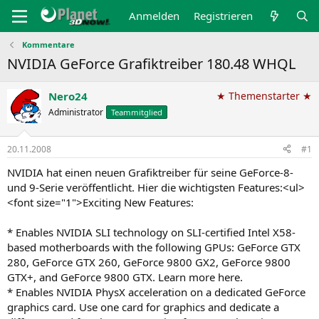
Anmelden
Registrieren
Kommentare
NVIDIA GeForce Grafiktreiber 180.48 WHQL
Nero24
★ Themenstarter ★
Administrator
Teammitglied
20.11.2008
#1
NVIDIA hat einen neuen Grafiktreiber für seine GeForce-8-
und 9-Serie veröffentlicht. Hier die wichtigsten Features:<ul>
<font size="1">Exciting New Features:
* Enables NVIDIA SLI technology on SLI-certified Intel X58-
based motherboards with the following GPUs: GeForce GTX
280, GeForce GTX 260, GeForce 9800 GX2, GeForce 9800
GTX+, and GeForce 9800 GTX. Learn more here.
* Enables NVIDIA PhysX acceleration on a dedicated GeForce
graphics card. Use one card for graphics and dedicate a