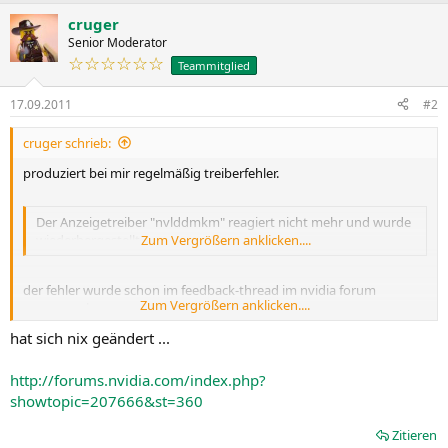
a
cruger
k
t
Senior Moderator
i
☆☆☆☆☆☆
Teammitglied
o
n
17.09.2011
#2
e
n
:
cruger schrieb:
produziert bei mir regelmäßig treiberfehler.
Der Anzeigetreiber "nvlddmkm" reagiert nicht mehr und wurde
wiederhergestellt
Zum Vergrößern anklicken....
der fehler wurde schon im feedback-thread im nvidia forum
Zum Vergrößern anklicken....
angesprochen.
hat sich nix geändert ...
http://forums.nvidia.com/index.php?
showtopic=207666&st=360
Zitieren