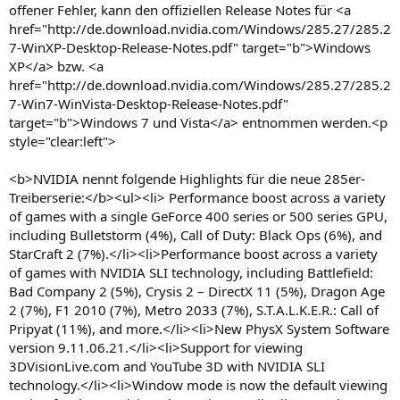
offener Fehler, kann den offiziellen Release Notes für <a
href="http://de.download.nvidia.com/Windows/285.27/285.2
7-WinXP-Desktop-Release-Notes.pdf" target="b">Windows
XP</a> bzw. <a
href="http://de.download.nvidia.com/Windows/285.27/285.2
7-Win7-WinVista-Desktop-Release-Notes.pdf"
target="b">Windows 7 und Vista</a> entnommen werden.<p
style="clear:left">
<b>NVIDIA nennt folgende Highlights für die neue 285er-
Treiberserie:</b><ul><li> Performance boost across a variety
of games with a single GeForce 400 series or 500 series GPU,
including Bulletstorm (4%), Call of Duty: Black Ops (6%), and
StarCraft 2 (7%).</li><li>Performance boost across a variety
of games with NVIDIA SLI technology, including Battlefield:
Bad Company 2 (5%), Crysis 2 – DirectX 11 (5%), Dragon Age
2 (7%), F1 2010 (7%), Metro 2033 (7%), S.T.A.L.K.E.R.: Call of
Pripyat (11%), and more.</li><li>New PhysX System Software
version 9.11.06.21.</li><li>Support for viewing
3DVisionLive.com and YouTube 3D with NVIDIA SLI
technology.</li><li>Window mode is now the default viewing