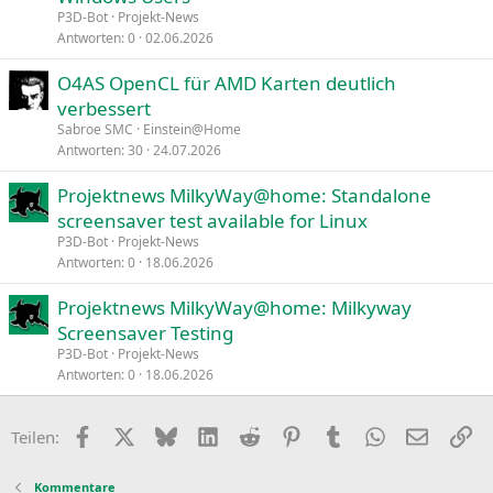
P3D-Bot
Projekt-News
Antworten
0
02.06.2026
O4AS OpenCL für AMD Karten deutlich
verbessert
Sabroe SMC
Einstein@Home
Antworten
30
24.07.2026
Projektnews MilkyWay@home: Standalone
screensaver test available for Linux
P3D-Bot
Projekt-News
Antworten
0
18.06.2026
Projektnews MilkyWay@home: Milkyway
Screensaver Testing
P3D-Bot
Projekt-News
Antworten
0
18.06.2026
Facebook
X
Bluesky
LinkedIn
Reddit
Pinterest
Tumblr
WhatsApp
E-Mail
Li
Teilen:
Kommentare