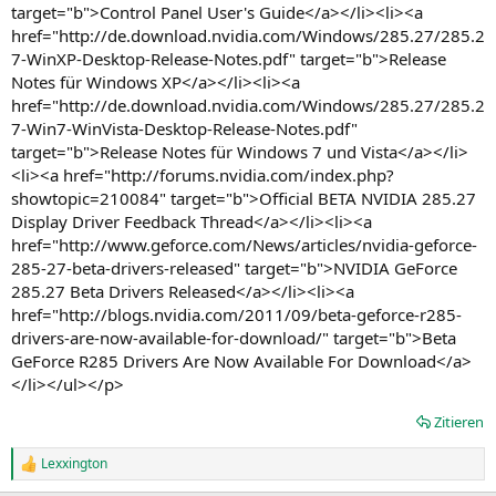
target="b">Control Panel User's Guide</a></li><li><a
href="http://de.download.nvidia.com/Windows/285.27/285.2
7-WinXP-Desktop-Release-Notes.pdf" target="b">Release
Notes für Windows XP</a></li><li><a
href="http://de.download.nvidia.com/Windows/285.27/285.2
7-Win7-WinVista-Desktop-Release-Notes.pdf"
target="b">Release Notes für Windows 7 und Vista</a></li>
<li><a href="http://forums.nvidia.com/index.php?
showtopic=210084" target="b">Official BETA NVIDIA 285.27
Display Driver Feedback Thread</a></li><li><a
href="http://www.geforce.com/News/articles/nvidia-geforce-
285-27-beta-drivers-released" target="b">NVIDIA GeForce
285.27 Beta Drivers Released</a></li><li><a
href="http://blogs.nvidia.com/2011/09/beta-geforce-r285-
drivers-are-now-available-for-download/" target="b">Beta
GeForce R285 Drivers Are Now Available For Download</a>
</li></ul></p>
Zitieren
Lexxington
R
e