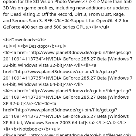
option for the 3D Vision Photo Viewer.</li><li>More than 550
3D Vision game profiles, including new additions or updates
for Dead Rising 2: Off the Record, Dirt 3, From Dust, Rage,
and Serious Sam 3: BFE.</li><li>Support for OpenGL 4.2 for
GeForce 400 series and 500 series GPUs.</li></ul>
<b>Downloads:</b>
<ul><li><b>Desktop:</b><ul>
<li><a href="http://www.planet3dnow.de/cgi-bin/file/get.cgi?
20110914113734">NVIDIA GeForce 285.27 Beta [Windows 7
32-bit, Windows Vista 32-bit]</a></li><li><a
href="http://www.planet3dnow.de/cgi-bin/file/get.cgi?
20110914113735">NVIDIA GeForce 285.27 Beta [Windows 7
64-bit, Windows Vista 64-bit]</a></li>
<li><a href="http://www.planet3dnow.de/cgi-bin/file/get.cgi?
20110914113736">NVIDIA GeForce 285.27 Beta [Windows
XP 32-bit]</a></li><li><a
href="http://www.planet3dnow.de/cgi-bin/file/get.cgi?
20110914113737">NVIDIA GeForce 285.27 Beta [Windows
XP 64-bit, Windows Server 2003 64-bit]</a></li></ul></li>
<li><b>Notebook:</b><ul>
<li><a href="http://www.planet3dnow.de/cgi-bin/file/get.cgi?