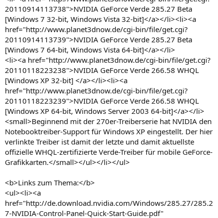
20110914113738">NVIDIA GeForce Verde 285.27 Beta
[Windows 7 32-bit, Windows Vista 32-bit]</a></li><li><a
href="http://www.planet3dnow.de/cgi-bin/file/get.cgi?
20110914113739">NVIDIA GeForce Verde 285.27 Beta
[Windows 7 64-bit, Windows Vista 64-bit]</a></li>
<li><a href="http://www.planet3dnow.de/cgi-bin/file/get.cgi?
20110118223238">NVIDIA GeForce Verde 266.58 WHQL
[Windows XP 32-bit] </a></li><li><a
href="http://www.planet3dnow.de/cgi-bin/file/get.cgi?
20110118223239">NVIDIA GeForce Verde 266.58 WHQL
[Windows XP 64-bit, Windows Server 2003 64-bit]</a></li>
<small>Beginnend mit der 270er-Treiberserie hat NVIDIA den
Notebooktreiber-Support für Windows XP eingestellt. Der hier
verlinkte Treiber ist damit der letzte und damit aktuellste
offizielle WHQL-zertifizierte Verde-Treiber für mobile GeForce-
Grafikkarten.</small></ul></li></ul>
<b>Links zum Thema:</b>
<ul><li><a
href="http://de.download.nvidia.com/Windows/285.27/285.2
7-NVIDIA-Control-Panel-Quick-Start-Guide.pdf"