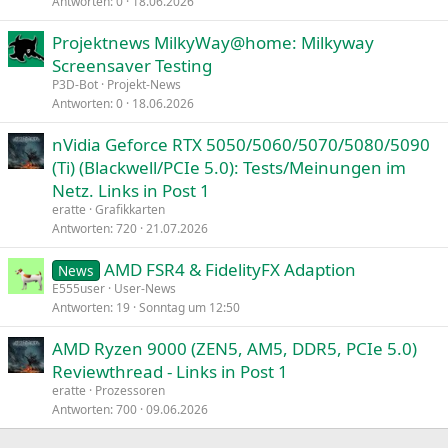
Antworten
0
18.06.2026
Projektnews MilkyWay@home: Milkyway
Screensaver Testing
P3D-Bot
Projekt-News
Antworten
0
18.06.2026
nVidia Geforce RTX 5050/5060/5070/5080/5090
(Ti) (Blackwell/PCIe 5.0): Tests/Meinungen im
Netz. Links in Post 1
eratte
Grafikkarten
Antworten
720
21.07.2026
AMD FSR4 & FidelityFX Adaption
News
E555user
User-News
Antworten
19
Sonntag um 12:50
AMD Ryzen 9000 (ZEN5, AM5, DDR5, PCIe 5.0)
Reviewthread - Links in Post 1
eratte
Prozessoren
Antworten
700
09.06.2026