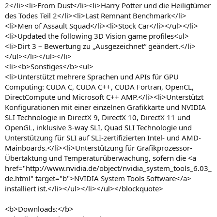
2</li><li>From Dust</li><li>Harry Potter und die Heiligtümer
des Todes Teil 2</li><li>Last Remnant Benchmark</li>
<li>Men of Assault Squad</li><li>Stock Car</li></ul></li>
<li>Updated the following 3D Vision game profiles<ul>
<li>Dirt 3 – Bewertung zu „Ausgezeichnet“ geändert.</li>
</ul></li></ul></li>
<li><b>Sonstiges</b><ul>
<li>Unterstützt mehrere Sprachen und APIs für GPU
Computing: CUDA C, CUDA C++, CUDA Fortran, OpenCL,
DirectCompute und Microsoft C++ AMP.</li><li>Unterstützt
Konfigurationen mit einer einzelnen Grafikkarte und NVIDIA
SLI Technologie in DirectX 9, DirectX 10, DirectX 11 und
OpenGL, inklusive 3-way SLI, Quad SLI Technologie und
Unterstützung für SLI auf SLI-zertifizierten Intel- und AMD-
Mainboards.</li><li>Unterstützung für Grafikprozessor-
Übertaktung und Temperaturüberwachung, sofern die <a
href="http://www.nvidia.de/object/nvidia_system_tools_6.03_
de.html" target="b">NVIDIA System Tools Software</a>
installiert ist.</li></ul></li></ul></blockquote>
<b>Downloads:</b>