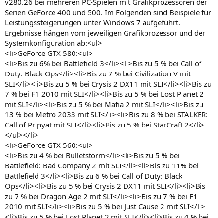
v280.26 bei mehreren PC-Spielen mit Grafikprozessoren der
Serien GeForce 400 und 500. Im Folgenden sind Beispiele für
Leistungssteigerungen unter Windows 7 aufgeführt.
Ergebnisse hängen vom jeweiligen Grafikprozessor und der
Systemkonfiguration ab:<ul>
<li>GeForce GTX 580:<ul>
<li>Bis zu 6% bei Battlefield 3</li><li>Bis zu 5 % bei Call of
Duty: Black Ops</li><li>Bis zu 7 % bei Civilization V mit
SLI</li><li>Bis zu 5 % bei Crysis 2 DX11 mit SLI</li><li>Bis zu
7 % bei F1 2010 mit SLI</li><li>Bis zu 5 % bei Lost Planet 2
mit SLI</li><li>Bis zu 5 % bei Mafia 2 mit SLI</li><li>Bis zu
13 % bei Metro 2033 mit SLI</li><li>Bis zu 8 % bei STALKER:
Call of Pripyat mit SLI</li><li>Bis zu 5 % bei StarCraft 2</li>
</ul></li>
<li>GeForce GTX 560:<ul>
<li>Bis zu 4 % bei Bulletstorm</li><li>Bis zu 5 % bei
Battlefield: Bad Company 2 mit SLI</li><li>Bis zu 11% bei
Battlefield 3</li><li>Bis zu 6 % bei Call of Duty: Black
Ops</li><li>Bis zu 5 % bei Crysis 2 DX11 mit SLI</li><li>Bis
zu 7 % bei Dragon Age 2 mit SLI</li><li>Bis zu 7 % bei F1
2010 mit SLI</li><li>Bis zu 5 % bei Just Cause 2 mit SLI</li>
<li>Bis zu 5 % bei Lost Planet 2 mit SLI</li><li>Bis zu 4 % bei