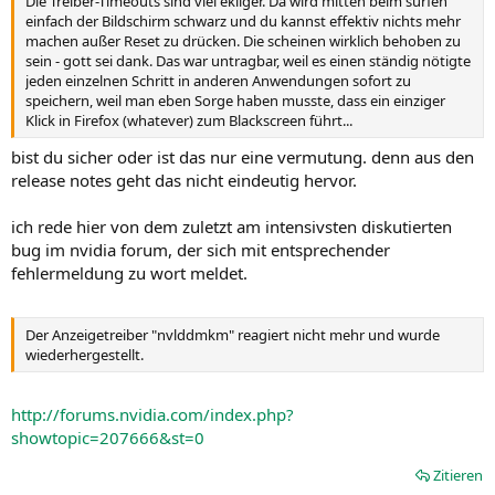
Die Treiber-Timeouts sind viel ekliger. Da wird mitten beim surfen
einfach der Bildschirm schwarz und du kannst effektiv nichts mehr
machen außer Reset zu drücken. Die scheinen wirklich behoben zu
sein - gott sei dank. Das war untragbar, weil es einen ständig nötigte
jeden einzelnen Schritt in anderen Anwendungen sofort zu
speichern, weil man eben Sorge haben musste, dass ein einziger
Klick in Firefox (whatever) zum Blackscreen führt...
bist du sicher oder ist das nur eine vermutung. denn aus den
release notes geht das nicht eindeutig hervor.
ich rede hier von dem zuletzt am intensivsten diskutierten
bug im nvidia forum, der sich mit entsprechender
fehlermeldung zu wort meldet.
Der Anzeigetreiber "nvlddmkm" reagiert nicht mehr und wurde
wiederhergestellt.
http://forums.nvidia.com/index.php?
showtopic=207666&st=0
Zitieren