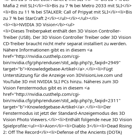
Mafia 2 mit SLI</li><li>Bis zu 7 % bei Metro 2033 mit SLI</li>
<li>Bis zu 11 % bei STALKER: Call of Pripyat mit SLI</li><li>Bis
zu 7 % bei StarCraft 2</li></ul></li></ul></li>
<li><b>NVIDIA 3D Vision</b><ul>
<li>Dieses Treiberpaket enthält den 3D Vision Controller-
Treiber (USB). Der 3D Vision Controller Treiber oder 3D Vision
CD-Treiber braucht nicht mehr separat installiert zu werden.
Nähere Informationen gibt es in diesem <a
href="http://nvidia.custhelp.com/cgi-
bin/nvidia.cfg/php/enduser/std_adp.php?p_faqid=2949"
target="b">Knowledgebase-Artikel</a>.</li><li>Fügt
Unterstützung für die Anzeige von 3DVisionLive.com und
YouTube 3D mit NVIDIA SLI PCs hinzu. Näheres zum 3D
Vision Fenstermodus gibt es in diesem <a
href="http://nvidia.custhelp.com/cgi-
bin/nvidia.cfg/php/enduser/std_adp.php?p_faqid=2311"
target="b">Knowledgebase-Artikel</a>.</li><li>Der
Fenstermodus ist jetzt der Standard-Anzeigemodus des 3D
Vision Photo Viewers.</li><li>Enthält folgende neue 3D Vision
Spielprofile:<ul><li>Aion</li><li>Diablo 3</li><li>Dead Rising
2: Off The Record</li><li>Defense of the Ancients (DOTA)