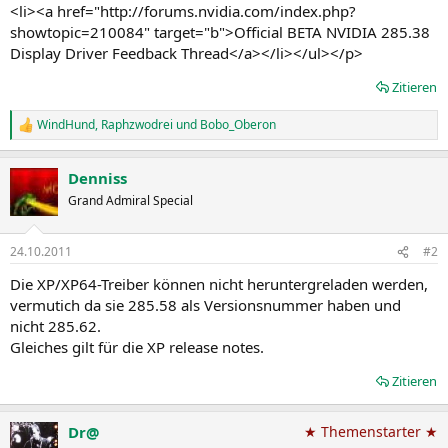
<li><a href="http://forums.nvidia.com/index.php?
showtopic=210084" target="b">Official BETA NVIDIA 285.38
Display Driver Feedback Thread</a></li></ul></p>
Zitieren
WindHund
,
Raphzwodrei
und
Bobo_Oberon
R
e
a
Denniss
k
t
Grand Admiral Special
i
o
n
24.10.2011
#2
e
n
Die XP/XP64-Treiber können nicht heruntergreladen werden,
:
vermutich da sie 285.58 als Versionsnummer haben und
nicht 285.62.
Gleiches gilt für die XP release notes.
Zitieren
Dr@
★ Themenstarter ★