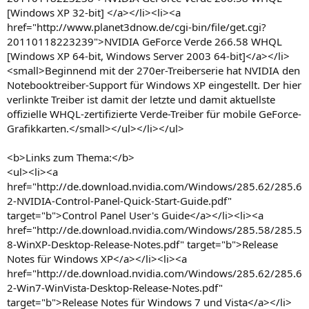
[Windows XP 32-bit] </a></li><li><a
href="http://www.planet3dnow.de/cgi-bin/file/get.cgi?
20110118223239">NVIDIA GeForce Verde 266.58 WHQL
[Windows XP 64-bit, Windows Server 2003 64-bit]</a></li>
<small>Beginnend mit der 270er-Treiberserie hat NVIDIA den
Notebooktreiber-Support für Windows XP eingestellt. Der hier
verlinkte Treiber ist damit der letzte und damit aktuellste
offizielle WHQL-zertifizierte Verde-Treiber für mobile GeForce-
Grafikkarten.</small></ul></li></ul>
<b>Links zum Thema:</b>
<ul><li><a
href="http://de.download.nvidia.com/Windows/285.62/285.6
2-NVIDIA-Control-Panel-Quick-Start-Guide.pdf"
target="b">Control Panel User's Guide</a></li><li><a
href="http://de.download.nvidia.com/Windows/285.58/285.5
8-WinXP-Desktop-Release-Notes.pdf" target="b">Release
Notes für Windows XP</a></li><li><a
href="http://de.download.nvidia.com/Windows/285.62/285.6
2-Win7-WinVista-Desktop-Release-Notes.pdf"
target="b">Release Notes für Windows 7 und Vista</a></li>