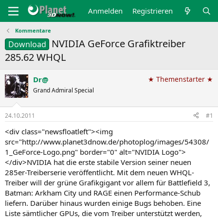
Anmelden
Registrieren
Kommentare
NVIDIA GeForce Grafiktreiber
Download
285.62 WHQL
Dr@
★ Themenstarter ★
Grand Admiral Special
24.10.2011
#1
<div class="newsfloatleft"><img
src="http://www.planet3dnow.de/photoplog/images/54308/
1_GeForce-Logo.png" border="0" alt="NVIDIA Logo">
</div>NVIDIA hat die erste stabile Version seiner neuen
285er-Treiberserie veröffentlicht. Mit dem neuen WHQL-
Treiber will der grüne Grafikgigant vor allem für Battlefield 3,
Batman: Arkham City und RAGE einen Performance-Schub
liefern. Darüber hinaus wurden einige Bugs behoben. Eine
Liste sämtlicher GPUs, die vom Treiber unterstützt werden,