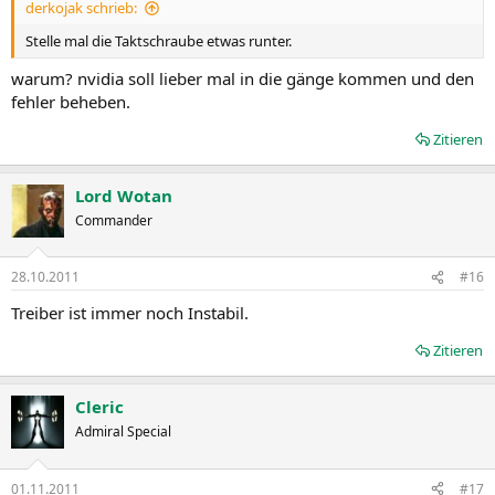
derkojak schrieb:
Stelle mal die Taktschraube etwas runter.
warum? nvidia soll lieber mal in die gänge kommen und den
fehler beheben.
Zitieren
Lord Wotan
Commander
28.10.2011
#16
Treiber ist immer noch Instabil.
Zitieren
Cleric
Admiral Special
01.11.2011
#17