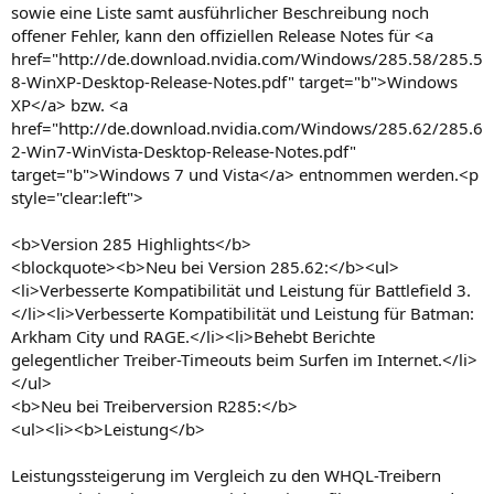
sowie eine Liste samt ausführlicher Beschreibung noch
offener Fehler, kann den offiziellen Release Notes für <a
href="http://de.download.nvidia.com/Windows/285.58/285.5
8-WinXP-Desktop-Release-Notes.pdf" target="b">Windows
XP</a> bzw. <a
href="http://de.download.nvidia.com/Windows/285.62/285.6
2-Win7-WinVista-Desktop-Release-Notes.pdf"
target="b">Windows 7 und Vista</a> entnommen werden.<p
style="clear:left">
<b>Version 285 Highlights</b>
<blockquote><b>Neu bei Version 285.62:</b><ul>
<li>Verbesserte Kompatibilität und Leistung für Battlefield 3.
</li><li>Verbesserte Kompatibilität und Leistung für Batman:
Arkham City und RAGE.</li><li>Behebt Berichte
gelegentlicher Treiber-Timeouts beim Surfen im Internet.</li>
</ul>
<b>Neu bei Treiberversion R285:</b>
<ul><li><b>Leistung</b>
Leistungssteigerung im Vergleich zu den WHQL-Treibern