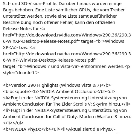
SLI- und 3D-Vision-Profile. Darüber hinaus wurden einige
Bugs behoben. Eine Liste sämtlicher GPUs, die vom Treiber
unterstützt werden, sowie eine Liste samt ausführlicher
Beschreibung noch offener Fehler, kann den offiziellen
Release Notes für <a
href="http://de.download.nvidia.com/Windows/290.36/290.3
6-WinXP-Desktop-Release-Notes.pdf" target="b">Windows
XP</a> bzw. <a
href="http://de.download.nvidia.com/Windows/290.36/290.3
6-Win7-WinVista-Desktop-Release-Notes.pdf"
target="b">Windows 7 und Vista</a> entnommen werden.<p
style="clear:left">
<b>Version 290 Highlights (Windows Vista & 7)</b>
<blockquote><b>NVIDIA Ambient Occlusion:</b><ul>
<li>Fügt in der NVIDIA-Systemsteuerung Unterstützung von
Ambient Conclusion für The Elder Scrolls V: Skyrim hinzu.</li>
<li>Fügt in der NVIDIA-Systemsteuerung Unterstützung von
Ambient Conclusion für Call of Duty: Modern Warfare 3 hinzu.
</li></ul>
<b>NVIDIA PhysX:</b><ul><li>Aktualisiert die PhysX -