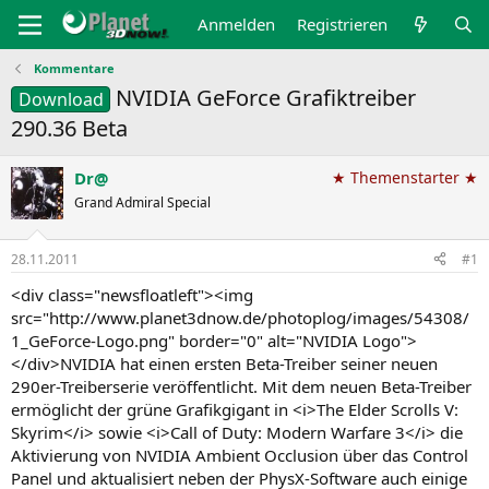
Anmelden
Registrieren
Kommentare
NVIDIA GeForce Grafiktreiber
Download
290.36 Beta
Dr@
★ Themenstarter ★
Grand Admiral Special
28.11.2011
#1
<div class="newsfloatleft"><img
src="http://www.planet3dnow.de/photoplog/images/54308/
1_GeForce-Logo.png" border="0" alt="NVIDIA Logo">
</div>NVIDIA hat einen ersten Beta-Treiber seiner neuen
290er-Treiberserie veröffentlicht. Mit dem neuen Beta-Treiber
ermöglicht der grüne Grafikgigant in <i>The Elder Scrolls V:
Skyrim</i> sowie <i>Call of Duty: Modern Warfare 3</i> die
Aktivierung von NVIDIA Ambient Occlusion über das Control
Panel und aktualisiert neben der PhysX-Software auch einige