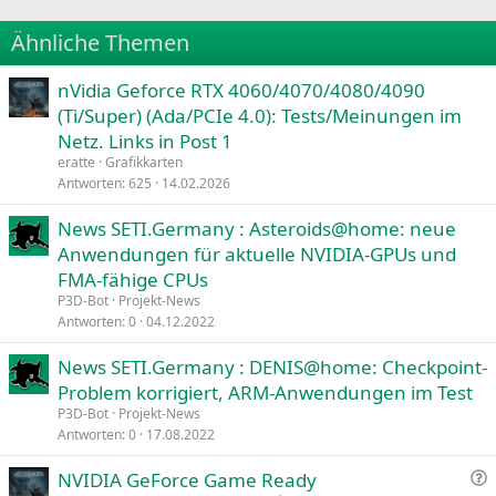
22
Times New Roman
Ähnliche Themen
26
Trebuchet MS
nVidia Geforce RTX 4060/4070/4080/4090
Verdana
(Ti/Super) (Ada/PCIe 4.0): Tests/Meinungen im
Netz. Links in Post 1
eratte
Grafikkarten
Antworten
625
14.02.2026
News SETI.Germany : Asteroids@home: neue
Anwendungen für aktuelle NVIDIA-GPUs und
FMA-fähige CPUs
P3D-Bot
Projekt-News
Antworten
0
04.12.2022
News SETI.Germany : DENIS@home: Checkpoint-
Problem korrigiert, ARM-Anwendungen im Test
P3D-Bot
Projekt-News
Antworten
0
17.08.2022
NVIDIA GeForce Game Ready