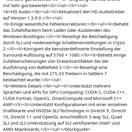
mit Sehr gut bewertet</li></ul></li></ul>
<b>HD Audio:</b><ul><li>Aktualisiert den HD-Audiotreiber
auf Version 1.3.9.0.</li></ul>
<b>Einige wesentliche Fehlerkorrekturen:</b><ul><li>Behebt
das Zufallsflackern beim Laden oder Ausblenden des
Windows-Bootlogos.</li><li>Beseitigt die Beschädigung
durch SLI und niederwertige Schatteneinstellungen in Crysis
2.</li><li>Korrigiert die benutzerdefinierte Einstellung der
Surround-Auflösung auf 5760 × 1080.</li><li>Behebt einige
Zufallserscheinungen von Dreiecksartifakten bei der
Ausführung von Battlefield 3.</li><li>Beseitigt eine
Beschädigung, die mit 275.33-Treibern in Settlers 7
beobachtet wurde.</li></ul>
<b>Weitere Details:</b><ul><li>Unterstützt mehrere
Sprachen und APIs für GPU-Computing: CUDA C, CUDA C++,
CUDA Fortran, OpenCL, DirectCompute und Microsoft C++
AMP.</li><li>Unterstützt Konfigurationen mit einer einzelnen
Grafikkarte und NVIDIA-SLI-Technologie in DirectX 9, DirectX
10, DirectX 11 und OpenGL einschließlich 3-way SLI, Quad
SLI und SLI-Unterstützung auf SLI-zertifizierten Intel? und
AMD-Mainboards.</li></ul></blockquote>