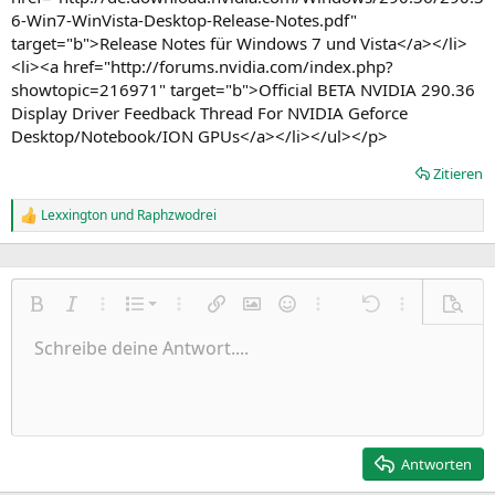
6-Win7-WinVista-Desktop-Release-Notes.pdf"
target="b">Release Notes für Windows 7 und Vista</a></li>
<li><a href="http://forums.nvidia.com/index.php?
showtopic=216971" target="b">Official BETA NVIDIA 290.36
Display Driver Feedback Thread For NVIDIA Geforce
Desktop/Notebook/ION GPUs</a></li></ul></p>
Zitieren
Lexxington
und
Raphzwodrei
R
e
a
k
t
Nummerierte Liste
i
Fett
Kursiv
Weitere Einstellungen…
Liste
Weitere Einstellungen…
Link einfügen
Bild einfügen
Smileys
Weitere Einstellungen…
Rückgängig
Weitere Einst
Vorsch
o
Ungeordnete Liste
Schreibe deine Antwort....
n
Linksbündig
9
Normal
Entwurf speichern
Arial
Schriftgröße
Ausrichtung
Zitat
Wiederholen
Medien
BBCode umschalten
Textfarbe
Paragraph format
Tabelle einfügen
Formatierung entfernen
Schriftfamilie
Insert horizontal line
Entwürfe
Durchgestrichen
Spoiler
Unterstrichen
Code
Inline-Code
Inline-Spoiler
e
Einzug vergrößern
n
10
Entwurf löschen
Zentriert
Heading 1
Book Antiqua
:
Einzug verkleinern
12
Courier New
Rechtsbündig
Heading 2
15
Georgia
Justify text
Antworten
Heading 3
18
Tahoma