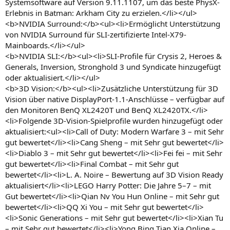
Systemsoftware auf Version 9.11.1107, um das beste PhysX-
Erlebnis in Batman: Arkham City zu erzielen.</li></ul>
<b>NVIDIA Surround:</b><ul><li>Ermöglicht Unterstützung
von NVIDIA Surround für SLI-zertifizierte Intel-X79-
Mainboards.</li></ul>
<b>NVIDIA SLI:</b><ul><li>SLI-Profile für Crysis 2, Heroes &
Generals, Inversion, Stronghold 3 und Syndicate hinzugefügt
oder aktualisiert.</li></ul>
<b>3D Vision:</b><ul><li>Zusätzliche Unterstützung für 3D
Vision über native DisplayPort-1.1-Anschlüsse – verfügbar auf
den Monitoren BenQ XL2420T und BenQ XL2420TX.</li>
<li>Folgende 3D-Vision-Spielprofile wurden hinzugefügt oder
aktualisiert:<ul><li>Call of Duty: Modern Warfare 3 – mit Sehr
gut bewertet</li><li>Cang Sheng – mit Sehr gut bewertet</li>
<li>Diablo 3 – mit Sehr gut bewertet</li><li>Fei fei – mit Sehr
gut bewertet</li><li>Final Combat – mit Sehr gut
bewertet</li><li>L. A. Noire – Bewertung auf 3D Vision Ready
aktualisiert</li><li>LEGO Harry Potter: Die Jahre 5–7 – mit
Gut bewertet</li><li>Qian Nv You Hun Online – mit Sehr gut
bewertet</li><li>QQ Xi You – mit Sehr gut bewertet</li>
<li>Sonic Generations – mit Sehr gut bewertet</li><li>Xian Tu
– mit Sehr gut bewertet</li><li>Yong Bing Tian Xia Online –