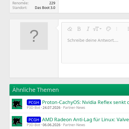
Renomée
229
Standort
Das Boot 3.0
9
Formatierung entfernen
Fett
Kursiv
Schriftgröße
Textfarbe
Weitere
10
Schreibe deine Antwort....
Arial
Schriftfamilie
Insert horizontal line
Spoiler
Durchgestrichen
Code
Unterstrichen
Inline-Code
Inline-Spoile
12
Book Antiqua
15
Courier New
18
Georgia
22
Tahoma
26
Times New Roman
Ähnliche Themen
Trebuchet MS
Proton-CachyOS: Nvidia Reflex senkt 
Verdana
PCGH
P3D-Bot
24.07.2026
Partner-News
AMD Radeon Anti-Lag für Linux: Valve
PCGH
P3D-Bot
06.06.2026
Partner-News