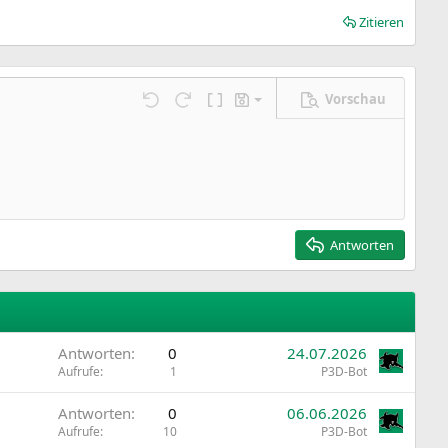
Zitieren
Vorschau
Entwurf speichern
ngen…
Rückgängig
Wiederholen
BBCode umschalten
Entwürfe
Entwurf löschen
Antworten
Antworten
0
24.07.2026
Aufrufe
1
P3D-Bot
Antworten
0
06.06.2026
Aufrufe
10
P3D-Bot