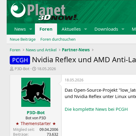
News
Foren
Aktuelles
Downloads
Mi
Neue Beiträge
Foren durchsuchen
Foren
News und Artikel
Partner-News
Nvidia Reflex und AMD Anti-L
PCGH
E
E
P3D-Bot
18.05.2026
r
r
s
s
18.05.2026
t
t
Das Open-Source-Projekt "low_lat
e
e
l
l
und Nvidia Reflex unter Linux unte
l
l
e
t
Die komplette News bei PCGH
P3D-Bot
r
a
m
Bot von P3D
★ Themenstarter ★
Mitglied seit
09.04.2006
Beiträge
73.632