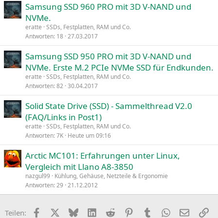
Samsung SSD 960 PRO mit 3D V-NAND und
NVMe.
eratte
SSDs, Festplatten, RAM und Co.
Antworten
18
27.03.2017
Samsung SSD 950 PRO mit 3D V-NAND und
NVMe. Erste M.2 PCIe NVMe SSD für Endkunden.
eratte
SSDs, Festplatten, RAM und Co.
Antworten
82
30.04.2017
Solid State Drive (SSD) - Sammelthread V2.0
(FAQ/Links in Post1)
eratte
SSDs, Festplatten, RAM und Co.
Antworten
7K
Heute um 09:16
Arctic MC101: Erfahrungen unter Linux,
Vergleich mit Llano A8-3850
nazgul99
Kühlung, Gehäuse, Netzteile & Ergonomie
Antworten
29
21.12.2012
Facebook
X
Bluesky
LinkedIn
Reddit
Pinterest
Tumblr
WhatsApp
E-Mail
Li
Teilen: