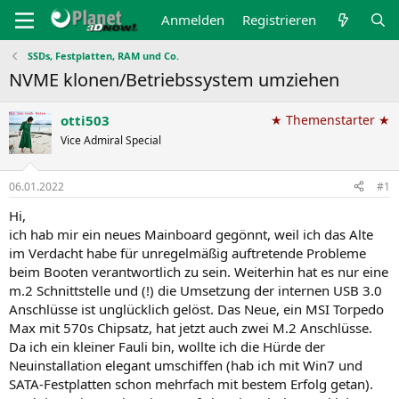
Anmelden
Registrieren
SSDs, Festplatten, RAM und Co.
NVME klonen/Betriebssystem umziehen
otti503
★ Themenstarter ★
Vice Admiral Special
06.01.2022
#1
Hi,
ich hab mir ein neues Mainboard gegönnt, weil ich das Alte
im Verdacht habe für unregelmäßig auftretende Probleme
beim Booten verantwortlich zu sein. Weiterhin hat es nur eine
m.2 Schnittstelle und (!) die Umsetzung der internen USB 3.0
Anschlüsse ist unglücklich gelöst. Das Neue, ein MSI Torpedo
Max mit 570s Chipsatz, hat jetzt auch zwei M.2 Anschlüsse.
Da ich ein kleiner Fauli bin, wollte ich die Hürde der
Neuinstallation elegant umschiffen (hab ich mit Win7 und
SATA-Festplatten schon mehrfach mit bestem Erfolg getan).