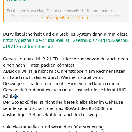
Warenkorb
Bei deinem Vorschlag, Casi, ist der einzelne Lüfter nun mit drei
Lüftern getauscht, die jedoch günstiger sind. Wird das ganze dann
Zum Vergrößern anklicken....
recht laut? Gewählt sind die, weil die CPU zu schnell erwärmt? Oder
brauche ich den BeQuiet zusätzlich, um den Prozessor zu kühlen?
Du willst Sicherheit und ein Stabiles System dann nimm diese:
https://geizhals.de/crucial-ballist...2aesbk-bls2k8g4d32aesbk-
a1971755.html?hloc=de
Genau , du hast NUR 2 LED Lüfter vorne,wovon du auch noch
einen nach Hinten packen könntest.
ABER du willst ja nicht mit Ohrenstöpseln am Rechner sitzen
und auch nicht das er durch Wärme instabil wird.
Deswegen schalten manche ihr Hirn ein und kaufen mehr
Gehäuselüfter damit es auch unter Last sehr leise bleibt UND
Kühl.
Der Boxedkühler ist nicht der beste,bleibt aber im Gehäuse
sehr leise und schafft die max 88Watt des R5 3600 mit
anständiger Gehäusekühlung auch locker weg.
Spielelast = Teillast und wenn die Lüftersteuerung