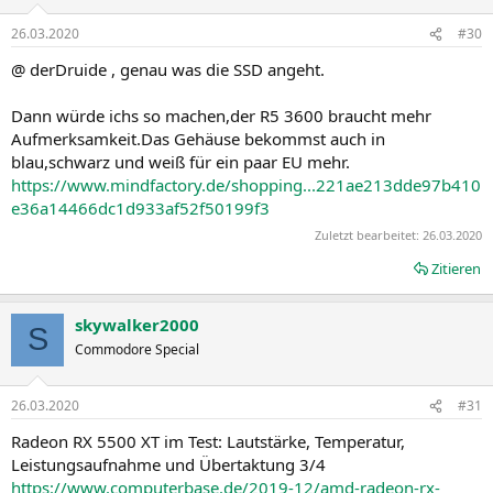
26.03.2020
#30
@ derDruide , genau was die SSD angeht.
Dann würde ichs so machen,der R5 3600 braucht mehr
Aufmerksamkeit.Das Gehäuse bekommst auch in
blau,schwarz und weiß für ein paar EU mehr.
https://www.mindfactory.de/shopping...221ae213dde97b410
e36a14466dc1d933af52f50199f3
Zuletzt bearbeitet:
26.03.2020
Zitieren
skywalker2000
S
Commodore Special
26.03.2020
#31
Radeon RX 5500 XT im Test: Lautstärke, Temperatur,
Leistungsaufnahme und Übertaktung 3/4
https://www.computerbase.de/2019-12/amd-radeon-rx-