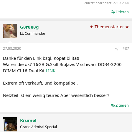
Zuletzt bearbeitet:
27.03.2020
Zitieren
G8r8e8g
★ Themenstarter ★
Lt. Commander
27.03.2020
#37
Danke für den Link bzgl. Kopatibilität!
Wären die ok? 16GB G.Skill RipJaws V schwarz DDR4-3200
DIMM CL16 Dual Kit
LINK
Extrem oft verkauft, und kompatibel.
Netzteil ist ein wenig teurer. Aber wesentlich besser?
Zitieren
Krümel
Grand Admiral Special