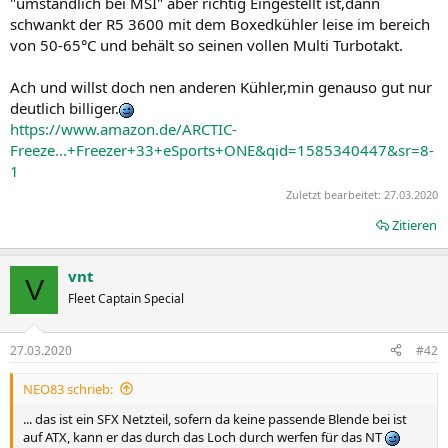
"umständlich bei MSI" aber richtig Eingestellt ist,dann
schwankt der R5 3600 mit dem Boxedkühler leise im bereich
von 50-65°C und behält so seinen vollen Multi Turbotakt.
Ach und willst doch nen anderen Kühler,min genauso gut nur
deutlich billiger.
https://www.amazon.de/ARCTIC-
Freeze...+Freezer+33+eSports+ONE&qid=1585340447&sr=8-
1
Zuletzt bearbeitet:
27.03.2020
Zitieren
vnt
V
Fleet Captain Special
27.03.2020
#42
NEO83 schrieb:
... das ist ein SFX Netzteil, sofern da keine passende Blende bei ist
auf ATX, kann er das durch das Loch durch werfen für das NT