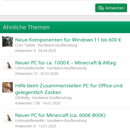
Heading 2
15
Georgia
Justify text
Antworten
Heading 3
18
Tahoma
22
Times New Roman
Ähnliche Themen
26
Trebuchet MS
Neue Komponenten für Windows 11 bis 600 €
Verdana
Com. Tubbie
Hardware-Kaufberatung
Antworten
9
04.04.2025
Neuer PC für ca. 1000 € – Minecraft & Alltag
UntimateBenedikt
Hardware-Kaufberatung
Antworten
12
25.01.2026
Hilfe beim Zusammenstellen PC für Office und
gelegentlich Zocken
G8r8e8g
Hardware-Kaufberatung
Antworten
138
14.01.2025
Neuer PC für Minecraft (ca. 600€-800€)
UntimateBenedikt
Hardware-Kaufberatung
Antworten
4
13.01.2025