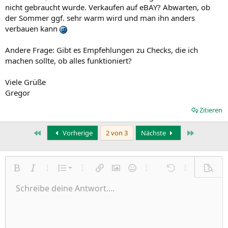
nicht gebraucht wurde. Verkaufen auf eBAY? Abwarten, ob
der Sommer ggf. sehr warm wird und man ihn anders
verbauen kann
Andere Frage: Gibt es Empfehlungen zu Checks, die ich
machen sollte, ob alles funktioniert?
Viele Grüße
Gregor
Zitieren
Erste
Letzte
Vorherige
2 von 3
Nächste
Nummerierte Liste
Fett
Kursiv
Weitere Einstellungen…
Liste
Weitere Einstellungen…
Link einfügen
Bild einfügen
Smileys
Weitere Einstellungen…
Rückgängig
Weitere Einst
Vorsch
Ungeordnete Liste
Schreibe deine Antwort....
Linksbündig
9
Normal
Entwurf speichern
Arial
Schriftgröße
Ausrichtung
Zitat
Wiederholen
Medien
BBCode umschalten
Textfarbe
Paragraph format
Tabelle einfügen
Formatierung entfernen
Schriftfamilie
Insert horizontal line
Entwürfe
Durchgestrichen
Spoiler
Unterstrichen
Code
Inline-Code
Inline-Spoiler
Einzug vergrößern
10
Entwurf löschen
Zentriert
Heading 1
Book Antiqua
Einzug verkleinern
12
Courier New
Rechtsbündig