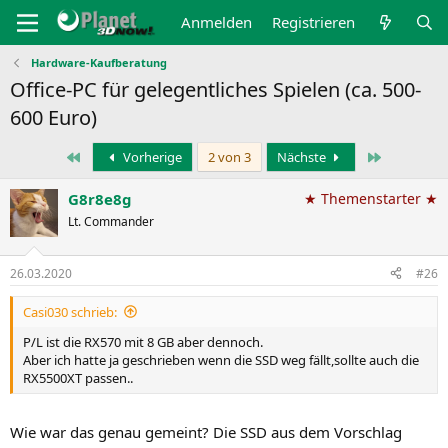
Anmelden
Registrieren
Hardware-Kaufberatung
Office-PC für gelegentliches Spielen (ca. 500-
600 Euro)
Erste
Letzte
Vorherige
2 von 3
Nächste
G8r8e8g
★ Themenstarter ★
Lt. Commander
26.03.2020
#26
Casi030 schrieb:
P/L ist die RX570 mit 8 GB aber dennoch.
Aber ich hatte ja geschrieben wenn die SSD weg fällt,sollte auch die
RX5500XT passen..
Wie war das genau gemeint? Die SSD aus dem Vorschlag