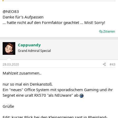
@NEO83
Danke für's Aufpassen
... hatte nicht auf den Formfaktor geachtet ... Mist! Sorry!
Zitieren
Cappuandy
Grand Admiral Special
28.03.2020
#43
Mahlzeit zusammen..
nur so mal ein Denkanstoß.
Ein "neues" Office System mit sporadischem Gaming und ihr
Segnet eine uralt RX570 "als NEUware" ab
Grüße
Edit: kurzer Blick bei den Kleinanzeigen sagt in Rheinland-