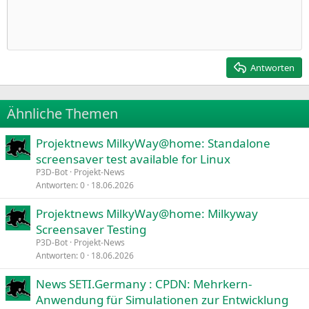
Einzug vergrößern
10
Entwurf löschen
Zentriert
Heading 1
Book Antiqua
Einzug verkleinern
12
Courier New
Rechtsbündig
Heading 2
15
Georgia
Justify text
Antworten
Heading 3
18
Tahoma
22
Times New Roman
Ähnliche Themen
26
Trebuchet MS
Projektnews MilkyWay@home: Standalone
Verdana
screensaver test available for Linux
P3D-Bot
Projekt-News
Antworten
0
18.06.2026
Projektnews MilkyWay@home: Milkyway
Screensaver Testing
P3D-Bot
Projekt-News
Antworten
0
18.06.2026
News SETI.Germany : CPDN: Mehrkern-
Anwendung für Simulationen zur Entwicklung