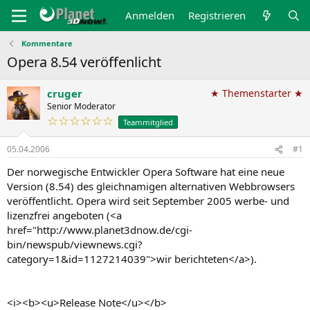
Anmelden
Registrieren
Kommentare
Opera 8.54 veröffenlicht
cruger
★ Themenstarter ★
Senior Moderator
☆☆☆☆☆☆
Teammitglied
05.04.2006
#1
Der norwegische Entwickler Opera Software hat eine neue
Version (8.54) des gleichnamigen alternativen Webbrowsers
veröffentlicht. Opera wird seit September 2005 werbe- und
lizenzfrei angeboten (<a
href="http://www.planet3dnow.de/cgi-
bin/newspub/viewnews.cgi?
category=1&id=1127214039">wir berichteten</a>).
<i><b><u>Release Note</u></b>