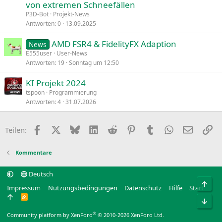
von extremen Schneefällen
P3D-Bot
Projekt-News
Antworten
0
13.09.2025
AMD FSR4 & FidelityFX Adaption
News
E555user
User-News
Antworten
19
Sonntag um 12:50
KI Projekt 2024
tspoon
Programmierung
Antworten
4
31.07.2026
Facebook
X
Bluesky
LinkedIn
Reddit
Pinterest
Tumblr
WhatsApp
E-Mail
Li
Teilen:
Kommentare
Deutsch
Obe
Impressum
Nutzungsbedingungen
Datenschutz
Hilfe
Start
R
Unt
S
S
®
Community platform by XenForo
© 2010-2026 XenForo Ltd.