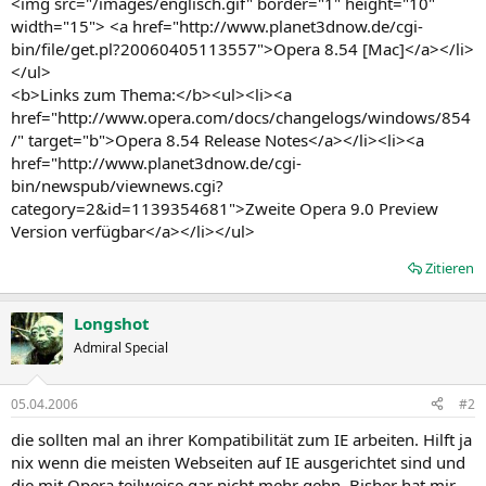
<img src="/images/englisch.gif" border="1" height="10"
width="15"> <a href="http://www.planet3dnow.de/cgi-
bin/file/get.pl?20060405113557">Opera 8.54 [Mac]</a></li>
</ul>
<b>Links zum Thema:</b><ul><li><a
href="http://www.opera.com/docs/changelogs/windows/854
/" target="b">Opera 8.54 Release Notes</a></li><li><a
href="http://www.planet3dnow.de/cgi-
bin/newspub/viewnews.cgi?
category=2&id=1139354681">Zweite Opera 9.0 Preview
Version verfügbar</a></li></ul>
Zitieren
Longshot
Admiral Special
05.04.2006
#2
die sollten mal an ihrer Kompatibilität zum IE arbeiten. Hilft ja
nix wenn die meisten Webseiten auf IE ausgerichtet sind und
die mit Opera teilweise gar nicht mehr gehn. Bisher hat mir