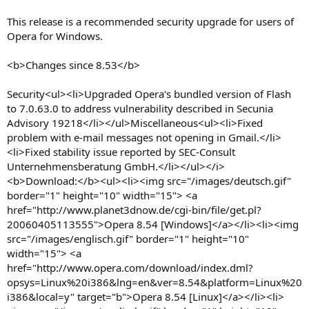
This release is a recommended security upgrade for users of
Opera for Windows.
<b>Changes since 8.53</b>
Security<ul><li>Upgraded Opera's bundled version of Flash
to 7.0.63.0 to address vulnerability described in Secunia
Advisory 19218</li></ul>Miscellaneous<ul><li>Fixed
problem with e-mail messages not opening in Gmail.</li>
<li>Fixed stability issue reported by SEC-Consult
Unternehmensberatung GmbH.</li></ul></i>
<b>Download:</b><ul><li><img src="/images/deutsch.gif"
border="1" height="10" width="15"> <a
href="http://www.planet3dnow.de/cgi-bin/file/get.pl?
20060405113555">Opera 8.54 [Windows]</a></li><li><img
src="/images/englisch.gif" border="1" height="10"
width="15"> <a
href="http://www.opera.com/download/index.dml?
opsys=Linux%20i386&lng=en&ver=8.54&platform=Linux%20
i386&local=y" target="b">Opera 8.54 [Linux]</a></li><li>