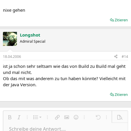
nixe gehen
Zitieren
Longshot
Admiral Special
18.04.2006
#14
ist ja schon sehr seltsam wie das von Build zu Build mal geht
und mal nicht.
Ob das mit was anderem zu tun haben könnte? Vielleicht mit
der Java Version.
Zitieren
Nummerierte Liste
Fett
Kursiv
Weitere Einstellungen…
Liste
Weitere Einstellungen…
Link einfügen
Bild einfügen
Smileys
Weitere Einstellungen…
Rückgängig
Weitere Einst
Vorsch
Ungeordnete Liste
Schreibe deine Antwort....
Linksbündig
9
Normal
Entwurf speichern
Arial
Schriftgröße
Ausrichtung
Zitat
Wiederholen
Medien
BBCode umschalten
Textfarbe
Paragraph format
Tabelle einfügen
Formatierung entfernen
Schriftfamilie
Insert horizontal line
Entwürfe
Durchgestrichen
Spoiler
Unterstrichen
Code
Inline-Code
Inline-Spoiler