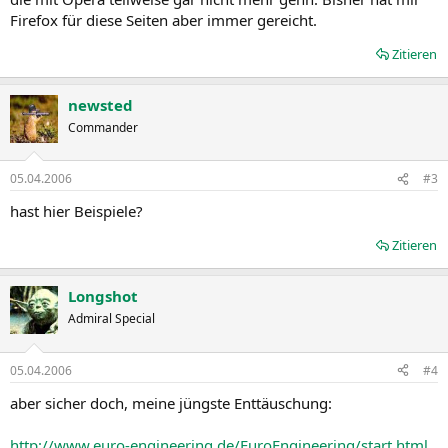
Firefox für diese Seiten aber immer gereicht.
Zitieren
newsted
Commander
05.04.2006
#3
hast hier Beispiele?
Zitieren
Longshot
Admiral Special
05.04.2006
#4
aber sicher doch, meine jüngste Enttäuschung:
http://www.euro-engineering.de/EuroEngineering/start.html