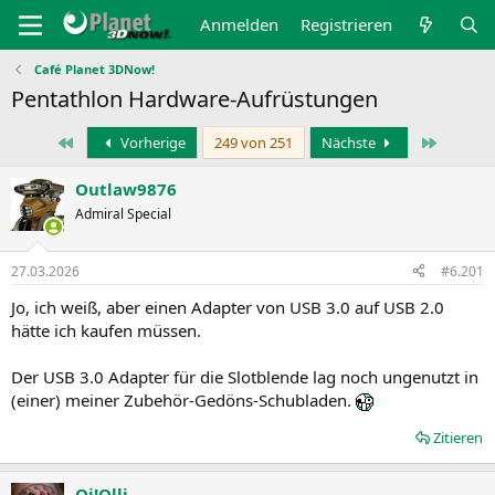
Anmelden
Registrieren
Café Planet 3DNow!
Pentathlon Hardware-Aufrüstungen
Erste
Letzte
Vorherige
249 von 251
Nächste
Outlaw9876
Admiral Special
27.03.2026
#6.201
Jo, ich weiß, aber einen Adapter von USB 3.0 auf USB 2.0
hätte ich kaufen müssen.
Der USB 3.0 Adapter für die Slotblende lag noch ungenutzt in
(einer) meiner Zubehör-Gedöns-Schubladen.
Zitieren
Oi!Olli