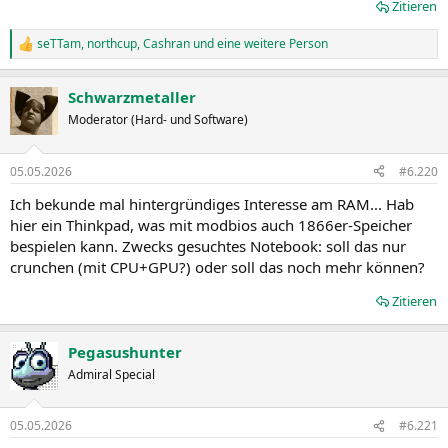
Zitieren
seTTam
,
northcup
,
Cashran
und eine weitere Person
R
e
a
Schwarzmetaller
k
t
Moderator (Hard- und Software)
i
o
n
05.05.2026
#6.220
e
n
Ich bekunde mal hintergründiges Interesse am RAM... Hab
:
hier ein Thinkpad, was mit modbios auch 1866er-Speicher
bespielen kann. Zwecks gesuchtes Notebook: soll das nur
crunchen (mit CPU+GPU?) oder soll das noch mehr können?
Zitieren
Pegasushunter
Admiral Special
05.05.2026
#6.221