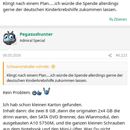
n
Klingt nach einem Plan.....ich würde die Spende allerdings
:
gerne der deutschen Kinderkrebshilfe zukommen lassen.
Zitieren
Pegasushunter
Admiral Special
06.05.2026
#6.223
Schwarzmetaller schrieb:
Klingt nach einem Plan.....ich würde die Spende allerdings gerne der
deutschen Kinderkrebshilfe zukommen lassen.
Kein Problem.
Ich hab schon kleinen Karton gefunden.
Inhalt dann: die zwei 8 GB ,dann die originalen 2x4 GB die
drinn waren, den SATA DVD Brenner, das Wlanmodul, den
ausgebauten A10 5750M, und die ganzen kleinen Schrauben
aus dem Notebook und den Mini-Lüfter. Was Du nicht