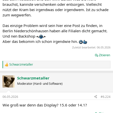
brauchst, kannste verschenken oder entsorgen. Vielleicht
nützt der Kram bei irgendwas oder irgendwem. Ist zu schade
zum wegwerfen.
Das einzige Problem wird sein hier eine Post zu finden, in
Berlin Niederschönhausen haben alle Filialen dicht gemacht.
Und nen Backshop
Aber das bekomm ich schon irgendwie hin.
Zuletzt bearbeitet:
06.05.2026
Zitieren
Schwarzmetaller
R
e
a
Schwarzmetaller
k
t
Moderator (Hard- und Software)
i
o
n
06.05.2026
#6.224
e
n
Wie groß war denn das Display? 15.6 oder 14.1?
: