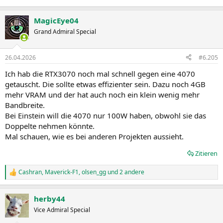
MagicEye04
Grand Admiral Special
26.04.2026
#6.205
Ich hab die RTX3070 noch mal schnell gegen eine 4070
getauscht. Die sollte etwas effizienter sein. Dazu noch 4GB
mehr VRAM und der hat auch noch ein klein wenig mehr
Bandbreite.
Bei Einstein will die 4070 nur 100W haben, obwohl sie das
Doppelte nehmen könnte.
Mal schauen, wie es bei anderen Projekten aussieht.
Zitieren
Cashran
,
Maverick-F1
,
olsen_gg
und 2 andere
R
e
a
herby44
k
t
Vice Admiral Special
i
o