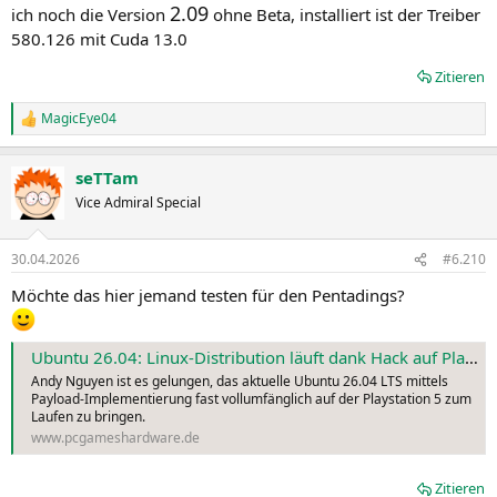
2.09
ich noch die Version
ohne Beta, installiert ist der Treiber
580.126 mit Cuda 13.0
Zitieren
MagicEye04
R
e
a
seTTam
k
t
Vice Admiral Special
i
o
n
30.04.2026
#6.210
e
n
Möchte das hier jemand testen für den Pentadings?
:
Ubuntu 26.04: Linux-Distribution läuft dank Hack auf Playstation 5
Andy Nguyen ist es gelungen, das aktuelle Ubuntu 26.04 LTS mittels
Payload-Implementierung fast vollumfänglich auf der Playstation 5 zum
Laufen zu bringen.
www.pcgameshardware.de
Zitieren