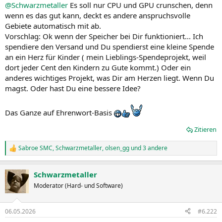
@Schwarzmetaller
Es soll nur CPU und GPU crunschen, denn
wenn es das gut kann, deckt es andere anspruchsvolle
Gebiete automatisch mit ab.
Vorschlag: Ok wenn der Speicher bei Dir funktioniert... Ich
spendiere den Versand und Du spendierst eine kleine Spende
an ein Herz für Kinder ( mein Lieblings-Spendeprojekt, weil
dort jeder Cent den Kindern zu Gute kommt.) Oder ein
anderes wichtiges Projekt, was Dir am Herzen liegt. Wenn Du
magst. Oder hast Du eine bessere Idee?
Das Ganze auf Ehrenwort-Basis
Zitieren
Sabroe SMC
,
Schwarzmetaller
,
olsen_gg
und 3 andere
R
e
a
Schwarzmetaller
k
t
Moderator (Hard- und Software)
i
o
n
06.05.2026
#6.222
e