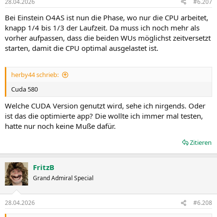
28.04.2026
#6.207
e
n
Bei Einstein O4AS ist nun die Phase, wo nur die CPU arbeitet,
:
knapp 1/4 bis 1/3 der Laufzeit. Da muss ich noch mehr als
vorher aufpassen, dass die beiden WUs möglichst zeitversetzt
starten, damit die CPU optimal ausgelastet ist.
herby44 schrieb:
Cuda 580
Welche CUDA Version genutzt wird, sehe ich nirgends. Oder
ist das die optimierte app? Die wollte ich immer mal testen,
hatte nur noch keine Muße dafür.
Zitieren
FritzB
Grand Admiral Special
28.04.2026
#6.208