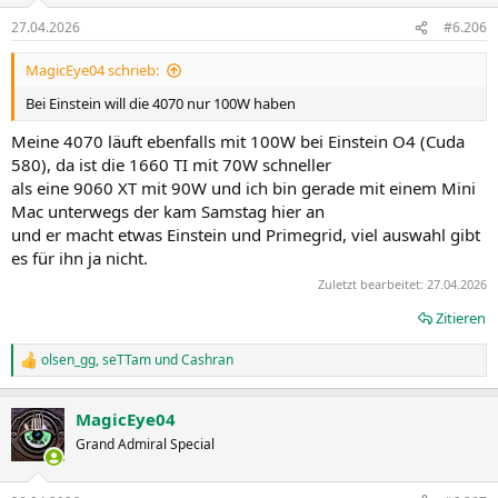
n
27.04.2026
#6.206
e
n
MagicEye04 schrieb:
:
Bei Einstein will die 4070 nur 100W haben
Meine 4070 läuft ebenfalls mit 100W bei Einstein O4 (Cuda
580), da ist die 1660 TI mit 70W schneller
als eine 9060 XT mit 90W und ich bin gerade mit einem Mini
Mac unterwegs der kam Samstag hier an
und er macht etwas Einstein und Primegrid, viel auswahl gibt
es für ihn ja nicht.
Zuletzt bearbeitet:
27.04.2026
Zitieren
olsen_gg
,
seTTam
und
Cashran
R
e
a
MagicEye04
k
t
Grand Admiral Special
i
o
n