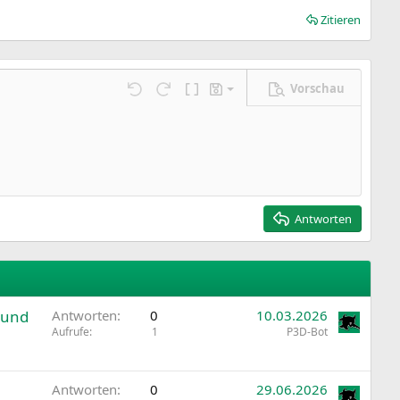
Zitieren
Vorschau
Entwurf speichern
ngen…
Rückgängig
Wiederholen
BBCode umschalten
Entwürfe
Entwurf löschen
Antworten
 und
Antworten
0
10.03.2026
Aufrufe
1
P3D-Bot
Antworten
0
29.06.2026