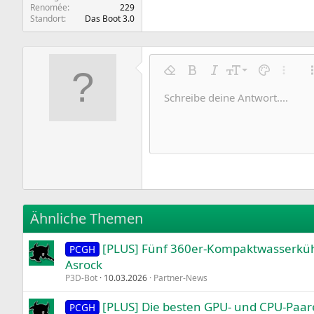
Renomée
229
Standort
Das Boot 3.0
9
Formatierung entfernen
Fett
Kursiv
Schriftgröße
Textfarbe
Weitere
10
Schreibe deine Antwort....
Arial
Schriftfamilie
Insert horizontal line
Spoiler
Durchgestrichen
Code
Unterstrichen
Inline-Code
Inline-Spoile
12
Book Antiqua
15
Courier New
18
Georgia
22
Tahoma
26
Times New Roman
Ähnliche Themen
Trebuchet MS
[PLUS] Fünf 360er-Kompaktwasserkühl
Verdana
PCGH
Asrock
P3D-Bot
10.03.2026
Partner-News
[PLUS] Die besten GPU- und CPU-Paare
PCGH