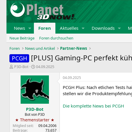
News
Foren
Aktuelles
Downloads
Mi
Neue Beiträge
Foren durchsuchen
Foren
News und Artikel
Partner-News
[PLUS] Gaming-PC perfekt küh
PCGH
E
E
P3D-Bot
04.09.2025
r
r
s
s
04.09.2025
t
t
PCGH Plus: Nach etlichen Tests ha
e
e
l
l
stellen wir die Produktempfehlu
l
l
e
t
Die komplette News bei PCGH
P3D-Bot
r
a
m
Bot von P3D
★ Themenstarter ★
Mitglied seit
09.04.2006
Beiträge
73.657