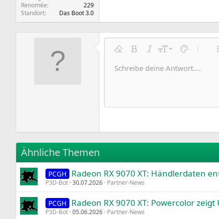
Renomée
229
Standort
Das Boot 3.0
9
Formatierung entfernen
Fett
Kursiv
Schriftgröße
Textfarbe
Weitere
10
Schreibe deine Antwort....
Arial
Schriftfamilie
Insert horizontal line
Spoiler
Durchgestrichen
Code
Unterstrichen
Inline-Code
Inline-Spoile
12
Book Antiqua
15
Courier New
18
Georgia
22
Tahoma
26
Times New Roman
Ähnliche Themen
Trebuchet MS
Radeon RX 9070 XT: Händlerdaten ent
Verdana
PCGH
P3D-Bot
30.07.2026
Partner-News
Radeon RX 9070 XT: Powercolor zeigt 
PCGH
P3D-Bot
05.06.2026
Partner-News