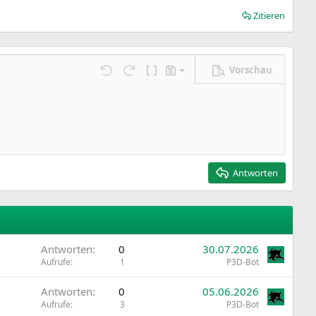
Zitieren
Vorschau
Entwurf speichern
ngen…
Rückgängig
Wiederholen
BBCode umschalten
Entwürfe
Entwurf löschen
Antworten
Antworten
0
30.07.2026
Aufrufe
1
P3D-Bot
Antworten
0
05.06.2026
Aufrufe
3
P3D-Bot