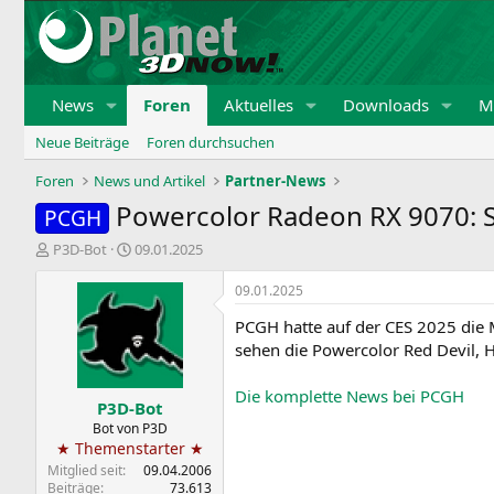
News
Foren
Aktuelles
Downloads
Mi
Neue Beiträge
Foren durchsuchen
Foren
News und Artikel
Partner-News
Powercolor Radeon RX 9070: 
PCGH
E
E
P3D-Bot
09.01.2025
r
r
s
s
09.01.2025
t
t
PCGH hatte auf der CES 2025 die 
e
e
l
l
sehen die Powercolor Red Devil, 
l
l
e
t
Die komplette News bei PCGH
P3D-Bot
r
a
m
Bot von P3D
★ Themenstarter ★
Mitglied seit
09.04.2006
Beiträge
73.613