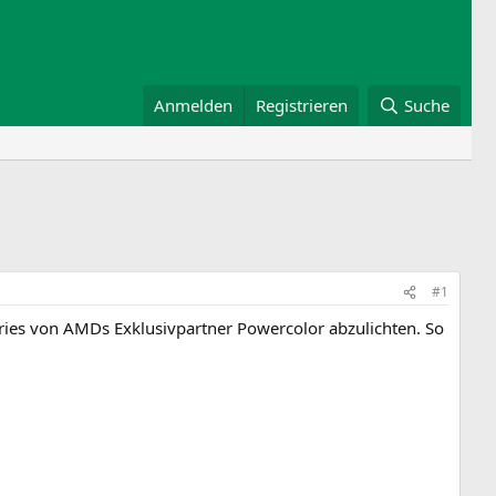
Anmelden
Registrieren
Suche
#1
ries von AMDs Exklusivpartner Powercolor abzulichten. So