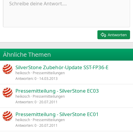
Ungeordnete Liste
Schreibe deine Antwort....
Linksbündig
9
Normal
Entwurf speichern
Arial
Schriftgröße
Ausrichtung
Zitat
Wiederholen
Medien
BBCode umschalten
Textfarbe
Paragraph format
Tabelle einfügen
Formatierung entfernen
Schriftfamilie
Insert horizontal line
Entwürfe
Durchgestrichen
Spoiler
Unterstrichen
Code
Inline-Code
Inline-Spoiler
Einzug vergrößern
10
Entwurf löschen
Zentriert
Heading 1
Book Antiqua
Einzug verkleinern
12
Courier New
Rechtsbündig
Heading 2
15
Georgia
Justify text
Antworten
Heading 3
18
Tahoma
22
Times New Roman
Ähnliche Themen
26
Trebuchet MS
SilverStone Zubehör-Update SST-FP36-E
Verdana
heikosch
Pressemitteilungen
Antworten
0
14.03.2013
Pressemitteilung - SilverStone EC03
heikosch
Pressemitteilungen
Antworten
0
20.07.2011
Pressemitteilung - SilverStone EC01
heikosch
Pressemitteilungen
Antworten
0
20.07.2011