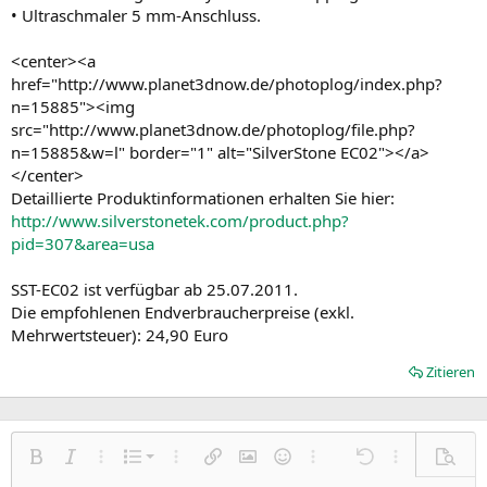
• Ultraschmaler 5 mm-Anschluss.
<center><a
href="http://www.planet3dnow.de/photoplog/index.php?
n=15885"><img
src="http://www.planet3dnow.de/photoplog/file.php?
n=15885&w=l" border="1" alt="SilverStone EC02"></a>
</center>
Detaillierte Produktinformationen erhalten Sie hier:
http://www.silverstonetek.com/product.php?
pid=307&area=usa
SST-EC02 ist verfügbar ab 25.07.2011.
Die empfohlenen Endverbraucherpreise (exkl.
Mehrwertsteuer): 24,90 Euro
Zitieren
Nummerierte Liste
Fett
Kursiv
Weitere Einstellungen…
Liste
Weitere Einstellungen…
Link einfügen
Bild einfügen
Smileys
Weitere Einstellungen…
Rückgängig
Weitere Einst
Vorsch