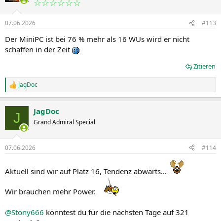
☆☆☆☆☆☆
07.06.2026
#113
Der MiniPC ist bei 76 % mehr als 16 WUs wird er nicht
schaffen in der Zeit
Zitieren
JagDoc
R
e
a
JagDoc
k
J
t
Grand Admiral Special
i
o
n
07.06.2026
#114
e
n
:
Aktuell sind wir auf Platz 16, Tendenz abwärts...
Wir brauchen mehr Power.
@Stony666
könntest du für die nächsten Tage auf 321