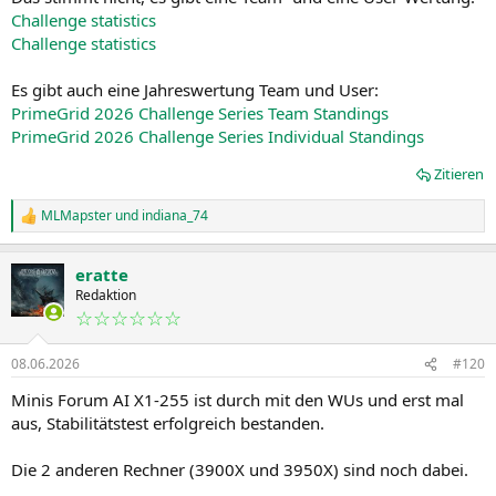
Challenge statistics
Challenge statistics
Es gibt auch eine Jahreswertung Team und User:
PrimeGrid 2026 Challenge Series Team Standings
PrimeGrid 2026 Challenge Series Individual Standings
Zitieren
MLMapster
und
indiana_74
R
e
a
eratte
k
t
Redaktion
i
☆☆☆☆☆☆
o
n
08.06.2026
#120
e
n
Minis Forum AI X1-255 ist durch mit den WUs und erst mal
:
aus, Stabilitätstest erfolgreich bestanden.
Die 2 anderen Rechner (3900X und 3950X) sind noch dabei.