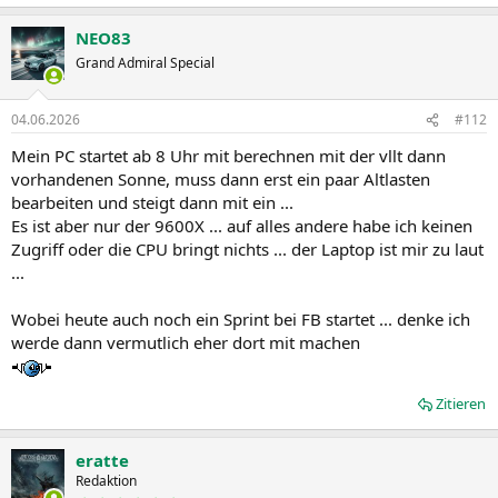
e
a
NEO83
k
t
Grand Admiral Special
i
o
n
04.06.2026
#112
e
n
Mein PC startet ab 8 Uhr mit berechnen mit der vllt dann
:
vorhandenen Sonne, muss dann erst ein paar Altlasten
bearbeiten und steigt dann mit ein ...
Es ist aber nur der 9600X ... auf alles andere habe ich keinen
Zugriff oder die CPU bringt nichts ... der Laptop ist mir zu laut
...
Wobei heute auch noch ein Sprint bei FB startet ... denke ich
werde dann vermutlich eher dort mit machen
Zitieren
eratte
Redaktion