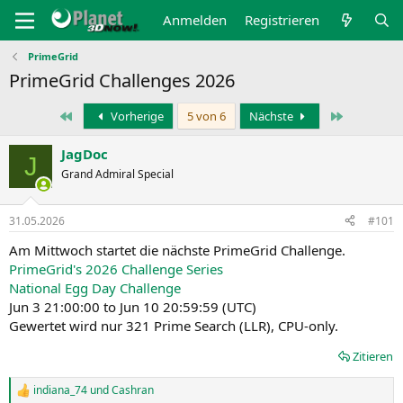
Anmelden
Registrieren
PrimeGrid
PrimeGrid Challenges 2026
Erste
Letzte
Vorherige
5 von 6
Nächste
JagDoc
J
Grand Admiral Special
31.05.2026
#101
Am Mittwoch startet die nächste PrimeGrid Challenge.
PrimeGrid's 2026 Challenge Series
National Egg Day Challenge
Jun 3 21:00:00 to Jun 10 20:59:59 (UTC)
Gewertet wird nur 321 Prime Search (LLR), CPU-only.
Zitieren
indiana_74
und
Cashran
R