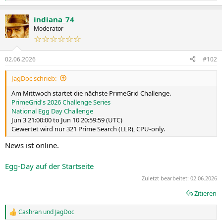
e
a
indiana_74
k
t
Moderator
i
☆☆☆☆☆☆
o
n
02.06.2026
#102
e
n
:
JagDoc schrieb:
Am Mittwoch startet die nächste PrimeGrid Challenge.
PrimeGrid's 2026 Challenge Series
National Egg Day Challenge
Jun 3 21:00:00 to Jun 10 20:59:59 (UTC)
Gewertet wird nur 321 Prime Search (LLR), CPU-only.
News ist online.
Egg-Day auf der Startseite
Zuletzt bearbeitet:
02.06.2026
Zitieren
Cashran
und
JagDoc
R