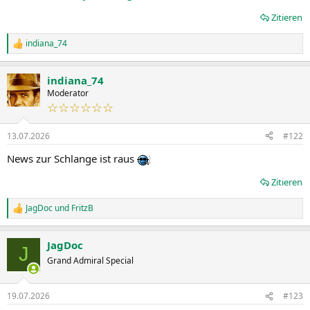
Zitieren
indiana_74
R
e
a
indiana_74
k
t
Moderator
i
☆☆☆☆☆☆
o
n
13.07.2026
#122
e
n
News zur Schlange ist raus
:
Zitieren
JagDoc
und
FritzB
R
e
a
JagDoc
k
J
t
Grand Admiral Special
i
o
n
19.07.2026
#123
e