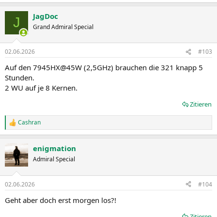
e
a
JagDoc
k
J
t
Grand Admiral Special
i
o
n
02.06.2026
#103
e
n
Auf den 7945HX@45W (2,5GHz) brauchen die 321 knapp 5
:
Stunden.
2 WU auf je 8 Kernen.
Zitieren
Cashran
R
e
a
enigmation
k
t
Admiral Special
i
o
n
02.06.2026
#104
e
n
Geht aber doch erst morgen los?!
:
Zitieren