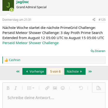
JagDoc
J
Grand Admiral Special
Donnerstag um 21:31
#125
Nächste Woche startet die nächste PrimeGrid Challenge:
Perseid Meteor Shower Challenge: 3 day Proth Prime Search
Extended from August 12 05:00 UTC to August 15 05:00 UTC
Perseid Meteor Shower Challenge
Zitieren
Cashran
R
e
a
Erste
Letzte
Vorherige
5 von 6
Nächste
k
t
i
o
n
Nummerierte Liste
Fett
Kursiv
Weitere Einstellungen…
Liste
Weitere Einstellungen…
Link einfügen
Bild einfügen
Smileys
Weitere Einstellungen…
Rückgängig
Weitere Einst
Vorsch
e
n
Ungeordnete Liste
Schreibe deine Antwort....
Linksbündig
9
Normal
Entwurf speichern
Arial
Schriftgröße
Ausrichtung
Zitat
Wiederholen
Medien
BBCode umschalten
Textfarbe
Paragraph format
Tabelle einfügen
Formatierung entfernen
Schriftfamilie
Insert horizontal line
Entwürfe
Durchgestrichen
Spoiler
Unterstrichen
Code
Inline-Code
Inline-Spoiler
:
Einzug vergrößern
10
Entwurf löschen
Zentriert
Heading 1
Book Antiqua