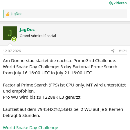
Zitieren
JagDoc
R
e
a
JagDoc
k
J
t
Grand Admiral Special
i
o
n
12.07.2026
#121
e
n
Am Donnerstag startet die nächste PrimeGrid Challenge:
:
World Snake Day Challenge: 5 day Factorial Prime Search
from July 16 16:00 UTC to July 21 16:00 UTC
Factorial Prime Search (FPS) ist CPU only. MT wird unterstützt
und empfohlen.
Pro WU wird bis zu 12288K L3 genutzt.
Laufzeit auf dem 7945HX@2,5GHz bei 2 WU auf je 8 Kernen
beträgt 6 Stunden.
World Snake Day Challenge