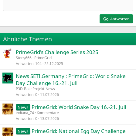
Einzug verkleinern
12
Courier New
Rechtsbündig
Heading 2
15
Georgia
Justify text
Antworten
Heading 3
18
Tahoma
22
Times New Roman
Ähnliche Themen
26
Trebuchet MS
PrimeGrid's Challenge Series 2025
Verdana
Stony666
PrimeGrid
Antworten
104
25.12.2025
News SETI.Germany : PrimeGrid: World Snake
Day Challenge 16.-21. Juli
P3D-Bot
Projekt-News
Antworten
0
11.07.2026
PrimeGrid: World Snake Day 16.-21. Juli
News
indiana_74
Kommentare
Antworten
0
13.07.2026
PrimeGrid: National Egg Day Challenge
News