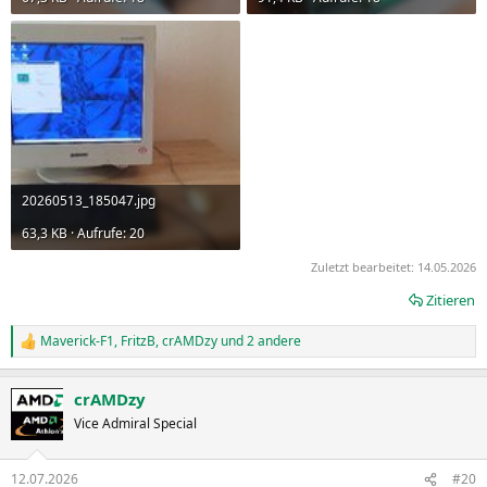
20260513_185047.jpg
63,3 KB · Aufrufe: 20
Zuletzt bearbeitet:
14.05.2026
Zitieren
Maverick-F1
,
FritzB
,
crAMDzy
und 2 andere
R
e
a
crAMDzy
k
t
Vice Admiral Special
i
o
n
12.07.2026
#20
e