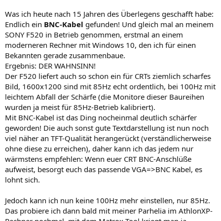
Was ich heute nach 15 Jahren des Überlegens geschafft habe:
Endlich ein
BNC-Kabel
gefunden! Und gleich mal an meinem
SONY F520 in Betrieb genommen, erstmal an einem
moderneren Rechner mit Windows 10, den ich für einen
Bekannten gerade zusammenbaue.
Ergebnis: DER WAHNSINN!
Der F520 liefert auch so schon ein für CRTs ziemlich scharfes
Bild, 1600x1200 sind mit 85Hz echt ordentlich, bei 100Hz mit
leichtem Abfall der Schärfe (die Monitore dieser Baureihen
wurden ja meist für 85Hz-Betrieb kalibriert).
Mit BNC-Kabel ist das Ding nocheinmal deutlich schärfer
geworden! Die auch sonst gute Textdarstellung ist nun noch
viel näher an TFT-Qualität herangerückt (verständlicherweise
ohne diese zu erreichen), daher kann ich das jedem nur
wärmstens empfehlen: Wenn euer CRT BNC-Anschlüße
aufweist, besorgt euch das passende VGA=>BNC Kabel, es
lohnt sich.
Jedoch kann ich nun keine 100Hz mehr einstellen, nur 85Hz.
Das probiere ich dann bald mit meiner Parhelia im AthlonXP-