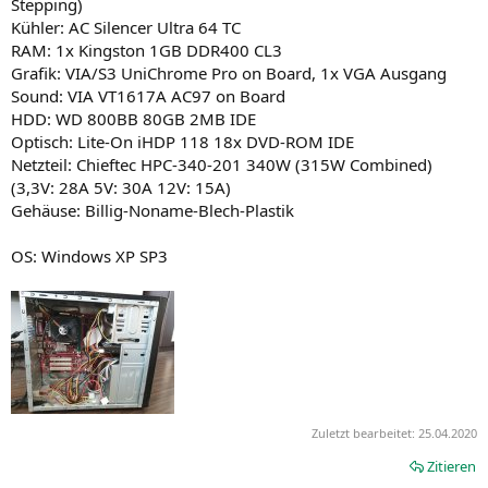
Stepping)
Kühler: AC Silencer Ultra 64 TC
RAM: 1x Kingston 1GB DDR400 CL3
Grafik: VIA/S3 UniChrome Pro on Board, 1x VGA Ausgang
Sound: VIA VT1617A AC97 on Board
HDD: WD 800BB 80GB 2MB IDE
Optisch: Lite-On iHDP 118 18x DVD-ROM IDE
Netzteil: Chieftec HPC-340-201 340W (315W Combined)
(3,3V: 28A 5V: 30A 12V: 15A)
Gehäuse: Billig-Noname-Blech-Plastik
OS: Windows XP SP3
Zuletzt bearbeitet:
25.04.2020
Zitieren