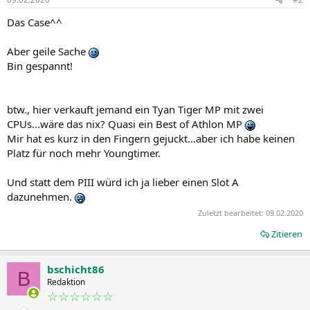
e
n
Das Case^^
:
Aber geile Sache
Bin gespannt!
btw., hier verkauft jemand ein Tyan Tiger MP mit zwei
CPUs...wäre das nix? Quasi ein Best of Athlon MP
Mir hat es kurz in den Fingern gejuckt...aber ich habe keinen
Platz für noch mehr Youngtimer.
Und statt dem PIII würd ich ja lieber einen Slot A
dazunehmen.
Zuletzt bearbeitet:
09.02.2020
Zitieren
bschicht86
B
Redaktion
☆☆☆☆☆☆