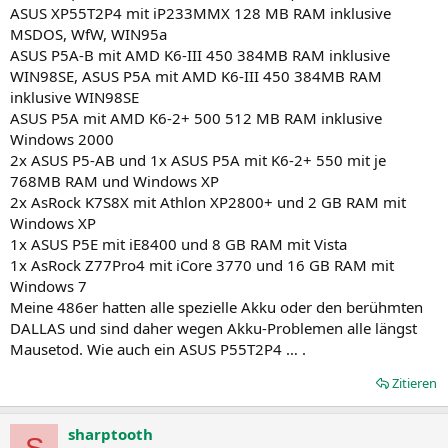
wenn das Best-of nicht bedeutet die teuersten und seltensten
ASUS XP55T2P4 mit iP233MMX 128 MB RAM inklusive
Komponenten für den Rechner zu verwenden. Andere Sachen
MSDOS, WfW, WIN95a
bekommt man auch viel leichter und zu besseren Kursen. Damit
ASUS P5A-B mit AMD K6-III 450 384MB RAM inklusive
kommst Du dem Ziel vielleicht deutlich schneller zum Ziel. Gibt auch
WIN98SE, ASUS P5A mit AMD K6-III 450 384MB RAM
oft Komponenten, die in zweiter oder dritter Reihe stehen, aber fast
genauso gut sind und ihren Zweck ebenfalls sehr gut erfüllen.
inklusive WIN98SE
Später nochmal umrüsten geht ja auch. Ist natürlich auch immer
ASUS P5A mit AMD K6-2+ 500 512 MB RAM inklusive
eine Frage, welches Budget man spendieren will.
Windows 2000
2x ASUS P5-AB und 1x ASUS P5A mit K6-2+ 550 mit je
768MB RAM und Windows XP
2x AsRock K7S8X mit Athlon XP2800+ und 2 GB RAM mit
Windows XP
1x ASUS P5E mit iE8400 und 8 GB RAM mit Vista
1x AsRock Z77Pro4 mit iCore 3770 und 16 GB RAM mit
Windows 7
Meine 486er hatten alle spezielle Akku oder den berühmten
DALLAS und sind daher wegen Akku-Problemen alle längst
Mausetod. Wie auch ein ASUS P55T2P4 … .
Zitieren
sharptooth
S