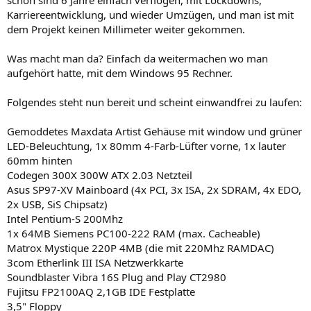
schon sind 6 Jahre einfach verflogen, mit Lockdowns,
Karriereentwicklung, und wieder Umzügen, und man ist mit
dem Projekt keinen Millimeter weiter gekommen.
Was macht man da? Einfach da weitermachen wo man
aufgehört hatte, mit dem Windows 95 Rechner.
Folgendes steht nun bereit und scheint einwandfrei zu laufen:
Gemoddetes Maxdata Artist Gehäuse mit window und grüner
LED-Beleuchtung, 1x 80mm 4-Farb-Lüfter vorne, 1x lauter
60mm hinten
Codegen 300X 300W ATX 2.03 Netzteil
Asus SP97-XV Mainboard (4x PCI, 3x ISA, 2x SDRAM, 4x EDO,
2x USB, SiS Chipsatz)
Intel Pentium-S 200Mhz
1x 64MB Siemens PC100-222 RAM (max. Cacheable)
Matrox Mystique 220P 4MB (die mit 220Mhz RAMDAC)
3com Etherlink III ISA Netzwerkkarte
Soundblaster Vibra 16S Plug and Play CT2980
Fujitsu FP2100AQ 2,1GB IDE Festplatte
3,5" Floppy