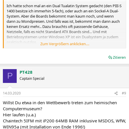
Ich hatte schon mal an ein Dual Tualatin System gedacht (den PIII-S
1400 besitze ich immerhin 5-fach), oder auch an ein Sockel-A Dual-
System. Aber die Boards bekommt man kaum noch, und wenn
dann zu Mondpreisen. Und falls was ist, bekommt man dann auch
keinen Ersatz mehr... Dazu brauchts oft passsende Gehäuse,
Netzteile, falls es nicht Standard ATX Boards sind... Und mit
Betriebssystemen unter Windows XP ist ein Dualsystem ja zudem
praktisch nutzlos.
Zum Vergrößern anklicken....
Teilweise kann man Boards auch reparieren. Windows 2000 und
Windows NT 4.0 kann man auch gut mit zwei Prozessoren nutzen.
Zitieren
Muss nicht, geht aber. Für Windows 95 bringt es nichts.
Ich lasse das mal offen für später mal.
PT428
Zu Slot A hatte ich noch nie Hardware in der Hand, das ist komplett
P
an mir vorbei. Aber ich überlege, ob ich nicht einen Best-Of-
Captain Special
Thunderbird Rechner dazunehme
14.03.2020
#9
Nächste Ziele für diese Woche:
- Besseres Netzteil dafür finden
Willst Du etwa in den Wettbewerb treten zum heimischen
Computermuseum?
Was hast Du denn für ein Netzteil? Vielleicht ist das gar nicht
Hier laufen (u.a.)
schlecht und kann bleiben.
Chaintech 5IFM mit iP200 64MB RAM inklusive MSDOS, WfW,
Grundsätzlich macht es die ganze Geschichte vermutlich einfacher,
WIN95a (mit Installation von Ende 1996!)