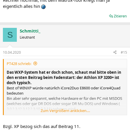
Rechner nochmal, mit dem Matrox-Tool kriegt man ja
eigentlich alles hin
Zitieren
Schmitti_
S
Lieutnant
10.04.2020
#15
PT428 schrieb:
Das WXP-System hat er doch schon, schaut mal bitte oben in
den ersten Beitrag beim Fadenstart: der Athlon XP 3200+ ist
doch typisch.
Best of WINXP würde natürlich iCore2Duo E8600 oder iCore4Quad
bedeuten
Bin aber sehr gespannt, welche Hardware er für den PC mit MSDOS
(welches oder gar DR DOS oder sogar DR Mu DOS) und Windows (
3.0 ? 3.1? 3.12 ? 3.10 ? 3.11) nehmen wird.
Zum Vergrößern anklicken....
Denn funktionstüchtige Board für 386SX, 386D, 486SX sind heute
unbezahlbar oder wegen dem Problem der BIOS-Batterie im
Original gar nicht verfügbar.
Bzgl. XP bezog sich das auf Beitrag 11.
Und 486DX ab 2-66 wurden ja schon mit WIN95a genutzt … . Aber er