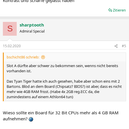
Kontrast und Schärfe gepasst haben
Zitieren
sharptooth
S
Admiral Special
15.02.2020
#5
bschicht86 schrieb:
Slot A dürfte aber schwer zu bekommen sein, wenns nicht bereits
vorhanden ist.
Das Tyan Tiger hatte ich auch gesehen, habe aber schon eins mit 2
Bartons. Blöd an dem Board (Chipsatz? BIOS?) ist aber, dass es nicht
mehr wie 4GB RAM frisst. (Habe 4x 2GB reg.ECC da, die
zumindestens auf einem Athlon64 tun)
Wieso sollte ein Board für 32 Bit CPUs mehr als 4 GB RAM
aufnehmen?