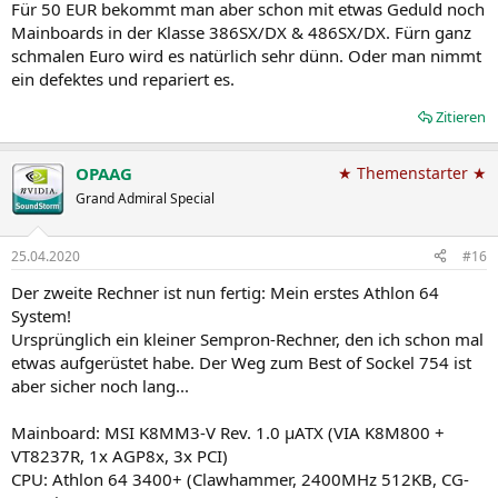
Für 50 EUR bekommt man aber schon mit etwas Geduld noch
macht ja "Best of" . Bin gespannt, wo er mit was in 3 Jahren ist.
Mainboards in der Klasse 386SX/DX & 486SX/DX. Fürn ganz
Wünsche dem Fadenstarter viel Glück und noch mehr Erfolg.
schmalen Euro wird es natürlich sehr dünn. Oder man nimmt
ein defektes und repariert es.
Zitieren
OPAAG
★ Themenstarter ★
Grand Admiral Special
25.04.2020
#16
Der zweite Rechner ist nun fertig: Mein erstes Athlon 64
System!
Ursprünglich ein kleiner Sempron-Rechner, den ich schon mal
etwas aufgerüstet habe. Der Weg zum Best of Sockel 754 ist
aber sicher noch lang...
Mainboard: MSI K8MM3-V Rev. 1.0 µATX (VIA K8M800 +
VT8237R, 1x AGP8x, 3x PCI)
CPU: Athlon 64 3400+ (Clawhammer, 2400MHz 512KB, CG-