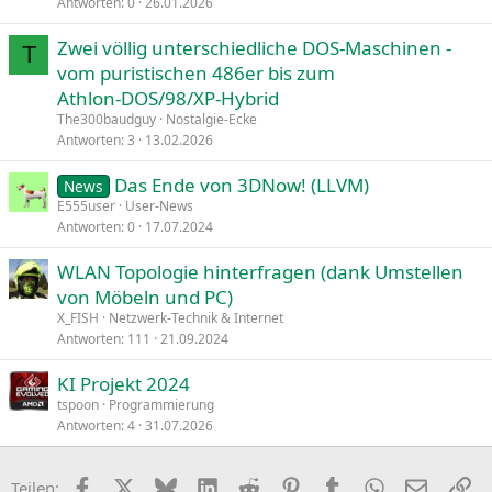
Antworten
0
26.01.2026
Zwei völlig unterschiedliche DOS‑Maschinen -
T
vom puristischen 486er bis zum
Athlon‑DOS/98/XP‑Hybrid
The300baudguy
Nostalgie-Ecke
Antworten
3
13.02.2026
Das Ende von 3DNow! (LLVM)
News
E555user
User-News
Antworten
0
17.07.2024
WLAN Topologie hinterfragen (dank Umstellen
von Möbeln und PC)
X_FISH
Netzwerk-Technik & Internet
Antworten
111
21.09.2024
KI Projekt 2024
tspoon
Programmierung
Antworten
4
31.07.2026
Facebook
X
Bluesky
LinkedIn
Reddit
Pinterest
Tumblr
WhatsApp
E-Mail
Li
Teilen: