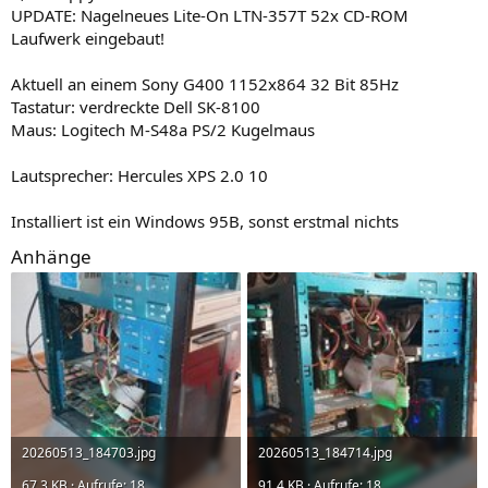
UPDATE: Nagelneues Lite-On LTN-357T 52x CD-ROM
Laufwerk eingebaut!
Aktuell an einem Sony G400 1152x864 32 Bit 85Hz
Tastatur: verdreckte Dell SK-8100
Maus: Logitech M-S48a PS/2 Kugelmaus
Lautsprecher: Hercules XPS 2.0 10
Installiert ist ein Windows 95B, sonst erstmal nichts
Anhänge
20260513_184703.jpg
20260513_184714.jpg
67,3 KB · Aufrufe: 18
91,4 KB · Aufrufe: 18