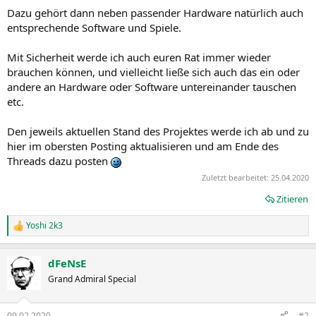
Dazu gehört dann neben passender Hardware natürlich auch
entsprechende Software und Spiele.
Mit Sicherheit werde ich auch euren Rat immer wieder
brauchen können, und vielleicht ließe sich auch das ein oder
andere an Hardware oder Software untereinander tauschen
etc.
Den jeweils aktuellen Stand des Projektes werde ich ab und zu
hier im obersten Posting aktualisieren und am Ende des
Threads dazu posten
Zuletzt bearbeitet:
25.04.2020
Zitieren
Yoshi 2k3
R
e
a
dFeNsE
k
t
Grand Admiral Special
i
o
n
09.02.2020
#2