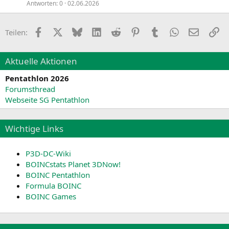
Antworten
0
02.06.2026
Facebook
X
Bluesky
LinkedIn
Reddit
Pinterest
Tumblr
WhatsApp
E-Mail
Li
Teilen:
Aktuelle Aktionen
Pentathlon 2026
Forumsthread
Webseite SG Pentathlon
Wichtige Links
P3D-DC-Wiki
BOINCstats Planet 3DNow!
BOINC Pentathlon
Formula BOINC
BOINC Games