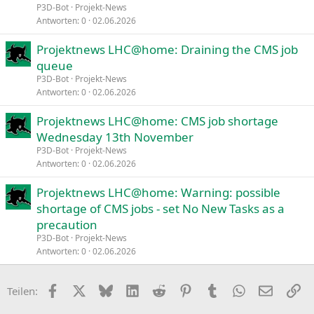
P3D-Bot
Projekt-News
Antworten
0
02.06.2026
Projektnews LHC@home: Draining the CMS job
queue
P3D-Bot
Projekt-News
Antworten
0
02.06.2026
Projektnews LHC@home: CMS job shortage
Wednesday 13th November
P3D-Bot
Projekt-News
Antworten
0
02.06.2026
Projektnews LHC@home: Warning: possible
shortage of CMS jobs - set No New Tasks as a
precaution
P3D-Bot
Projekt-News
Antworten
0
02.06.2026
Facebook
X
Bluesky
LinkedIn
Reddit
Pinterest
Tumblr
WhatsApp
E-Mail
Li
Teilen: