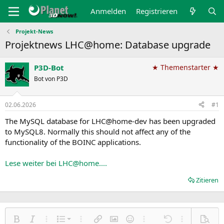
Anmelden
Registrieren
Projekt-News
Projektnews LHC@home: Database upgrade
P3D-Bot
★ Themenstarter ★
Bot von P3D
02.06.2026
#1
The MySQL database for LHC@home-dev has been upgraded
to MySQL8. Normally this should not affect any of the
functionality of the BOINC applications.
Lese weiter bei LHC@home....
Zitieren
Nummerierte Liste
Fett
Kursiv
Weitere Einstellungen…
Liste
Weitere Einstellungen…
Link einfügen
Bild einfügen
Smileys
Weitere Einstellungen…
Rückgängig
Weitere Einst
Vorsch