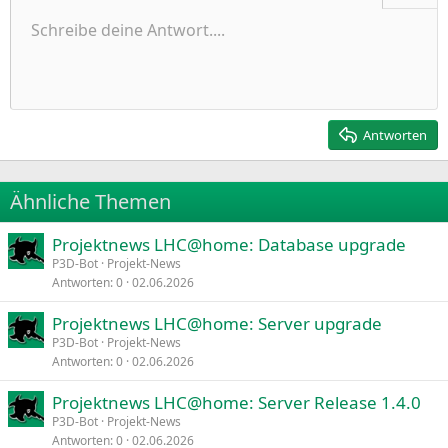
Ungeordnete Liste
Schreibe deine Antwort....
Linksbündig
9
Normal
Entwurf speichern
Arial
Schriftgröße
Ausrichtung
Zitat
Wiederholen
Medien
BBCode umschalten
Textfarbe
Paragraph format
Tabelle einfügen
Formatierung entfernen
Schriftfamilie
Insert horizontal line
Entwürfe
Durchgestrichen
Spoiler
Unterstrichen
Code
Inline-Code
Inline-Spoiler
Einzug vergrößern
10
Entwurf löschen
Zentriert
Heading 1
Book Antiqua
Einzug verkleinern
12
Courier New
Rechtsbündig
Heading 2
15
Georgia
Justify text
Antworten
Heading 3
18
Tahoma
22
Times New Roman
Ähnliche Themen
26
Trebuchet MS
Projektnews LHC@home: Database upgrade
Verdana
P3D-Bot
Projekt-News
Antworten
0
02.06.2026
Projektnews LHC@home: Server upgrade
P3D-Bot
Projekt-News
Antworten
0
02.06.2026
Projektnews LHC@home: Server Release 1.4.0
P3D-Bot
Projekt-News
Antworten
0
02.06.2026