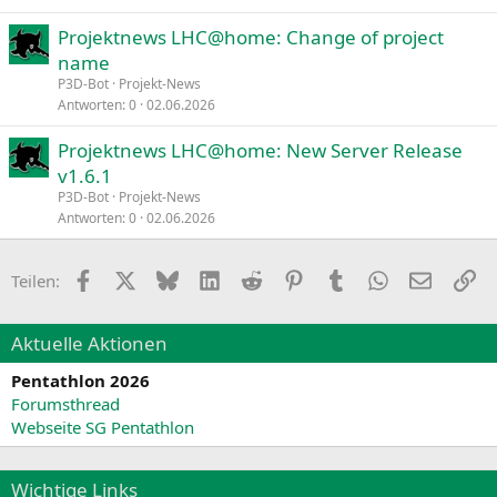
Projektnews LHC@home: Change of project
name
P3D-Bot
Projekt-News
Antworten
0
02.06.2026
Projektnews LHC@home: New Server Release
v1.6.1
P3D-Bot
Projekt-News
Antworten
0
02.06.2026
Facebook
X
Bluesky
LinkedIn
Reddit
Pinterest
Tumblr
WhatsApp
E-Mail
Li
Teilen:
Aktuelle Aktionen
Pentathlon 2026
Forumsthread
Webseite SG Pentathlon
Wichtige Links