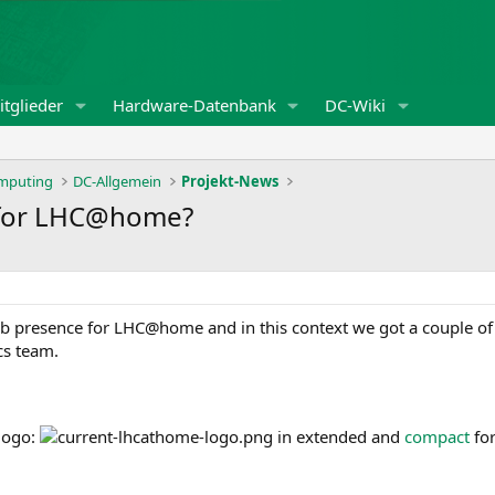
tglieder
Hardware-Datenbank
DC-Wiki
omputing
DC-Allgemein
Projekt-News
 for LHC@home?
b presence for LHC@home and in this context we got a couple of
s team.
 logo:
in extended and
compact
fo