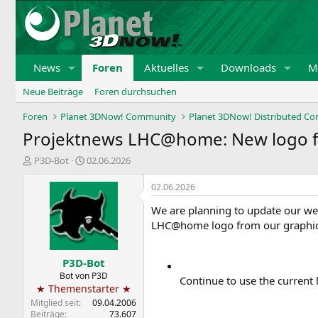
News
Foren
Aktuelles
Downloads
Mi
Neue Beiträge
Foren durchsuchen
Foren
Planet 3DNow! Community
Planet 3DNow! Distributed C
Projektnews LHC@home: New logo
E
E
P3D-Bot
02.06.2026
r
r
s
s
02.06.2026
t
t
We are planning to update our we
e
e
l
l
LHC@home logo from our graphic
l
l
e
t
P3D-Bot
r
a
m
Bot von P3D
Continue to use the current
★ Themenstarter ★
Mitglied seit
09.04.2006
Beiträge
73.607