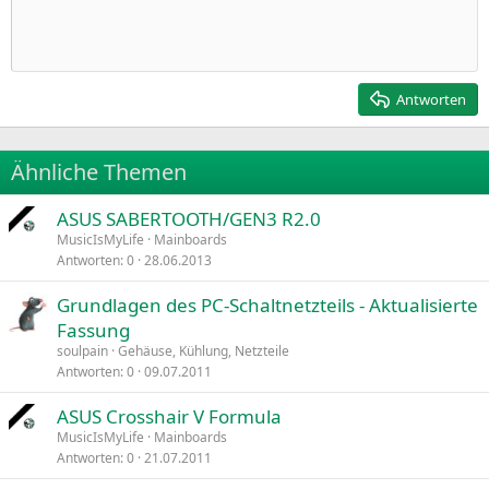
Einzug vergrößern
10
Entwurf löschen
Zentriert
Heading 1
Book Antiqua
Einzug verkleinern
12
Courier New
Rechtsbündig
Heading 2
15
Georgia
Justify text
Antworten
Heading 3
18
Tahoma
22
Times New Roman
Ähnliche Themen
26
Trebuchet MS
ASUS SABERTOOTH/GEN3 R2.0
Verdana
MusicIsMyLife
Mainboards
Antworten
0
28.06.2013
Grundlagen des PC-Schaltnetzteils - Aktualisierte
Fassung
soulpain
Gehäuse, Kühlung, Netzteile
Antworten
0
09.07.2011
ASUS Crosshair V Formula
MusicIsMyLife
Mainboards
Antworten
0
21.07.2011