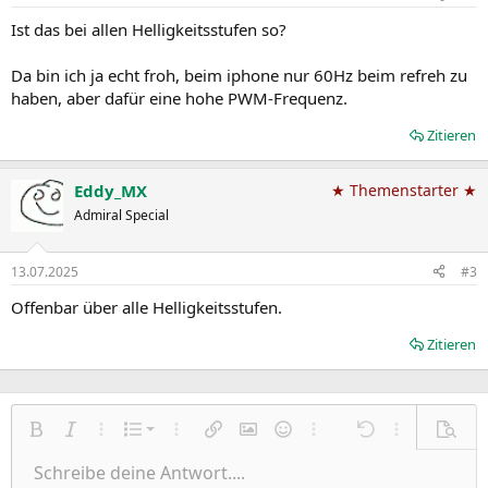
Ist das bei allen Helligkeitsstufen so?
Da bin ich ja echt froh, beim iphone nur 60Hz beim refreh zu
haben, aber dafür eine hohe PWM-Frequenz.
Zitieren
Eddy_MX
★ Themenstarter ★
Admiral Special
13.07.2025
#3
Offenbar über alle Helligkeitsstufen.
Zitieren
Nummerierte Liste
Fett
Kursiv
Weitere Einstellungen…
Liste
Weitere Einstellungen…
Link einfügen
Bild einfügen
Smileys
Weitere Einstellungen…
Rückgängig
Weitere Einst
Vorsch
Ungeordnete Liste
Schreibe deine Antwort....
Linksbündig
9
Normal
Entwurf speichern
Arial
Schriftgröße
Ausrichtung
Zitat
Wiederholen
Medien
BBCode umschalten
Textfarbe
Paragraph format
Tabelle einfügen
Formatierung entfernen
Schriftfamilie
Insert horizontal line
Entwürfe
Durchgestrichen
Spoiler
Unterstrichen
Code
Inline-Code
Inline-Spoiler