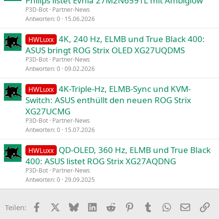
Philips listet Evnia 27M2N6591L mit Ambiglow
P3D-Bot
Partner-News
Antworten
0
15.06.2026
4K, 240 Hz, ELMB und True Black 400:
HWLuxx
ASUS bringt ROG Strix OLED XG27UQDMS
P3D-Bot
Partner-News
Antworten
0
09.02.2026
4K-Triple-Hz, ELMB-Sync und KVM-
HWLuxx
Switch: ASUS enthüllt den neuen ROG Strix
XG27UCMG
P3D-Bot
Partner-News
Antworten
0
15.07.2026
QD-OLED, 360 Hz, ELMB und True Black
HWLuxx
400: ASUS listet ROG Strix XG27AQDNG
P3D-Bot
Partner-News
Antworten
0
29.09.2025
Facebook
X
Bluesky
LinkedIn
Reddit
Pinterest
Tumblr
WhatsApp
E-Mail
Li
Teilen: