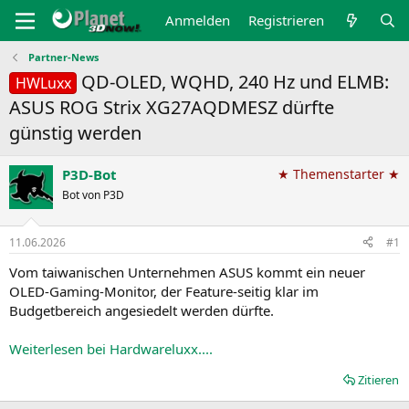
Anmelden
Registrieren
Partner-News
QD-OLED, WQHD, 240 Hz und ELMB:
HWLuxx
ASUS ROG Strix XG27AQDMESZ dürfte
günstig werden
P3D-Bot
★ Themenstarter ★
Bot von P3D
11.06.2026
#1
Vom taiwanischen Unternehmen ASUS kommt ein neuer
OLED-Gaming-Monitor, der Feature-seitig klar im
Budgetbereich angesiedelt werden dürfte.
Weiterlesen bei Hardwareluxx....
Zitieren