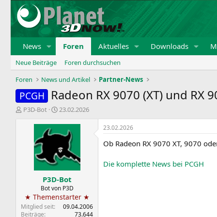
News
Foren
Aktuelles
Downloads
Mi
Neue Beiträge
Foren durchsuchen
Foren
News und Artikel
Partner-News
Radeon RX 9070 (XT) und RX 90
PCGH
E
E
P3D-Bot
23.02.2026
r
r
s
s
23.02.2026
t
t
Ob Radeon RX 9070 XT, 9070 oder
e
e
l
l
l
l
Die komplette News bei PCGH
e
t
P3D-Bot
r
a
m
Bot von P3D
★ Themenstarter ★
Mitglied seit
09.04.2006
Beiträge
73.644