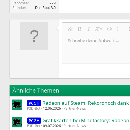
Renomée
229
Standort
Das Boot 3.0
9
Formatierung entfernen
Fett
Kursiv
Schriftgröße
Textfarbe
Weitere
10
Schreibe deine Antwort....
Arial
Schriftfamilie
Insert horizontal line
Spoiler
Durchgestrichen
Code
Unterstrichen
Inline-Code
Inline-Spoile
12
Book Antiqua
15
Courier New
18
Georgia
22
Tahoma
26
Times New Roman
Ähnliche Themen
Trebuchet MS
Radeon auf Steam: Rekordhoch dank 
Verdana
PCGH
P3D-Bot
12.06.2026
Partner-News
Grafikkarten bei Mindfactory: Radeon
PCGH
P3D-Bot
09.07.2026
Partner-News