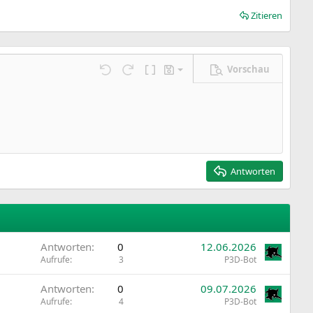
Zitieren
Vorschau
Entwurf speichern
ngen…
Rückgängig
Wiederholen
BBCode umschalten
Entwürfe
Entwurf löschen
Antworten
Antworten
0
12.06.2026
Aufrufe
3
P3D-Bot
Antworten
0
09.07.2026
Aufrufe
4
P3D-Bot