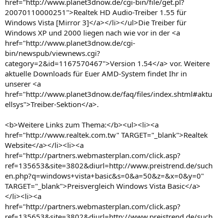
href="http://www.planet3dnow.de/cgi-bin/file/get.pl?
20070110000251">Realtek HD Audio-Treiber 1.55 für
Windows Vista [Mirror 3]</a></li></ul>Die Treiber für
Windows XP und 2000 liegen nach wie vor in der <a
href="http://www.planet3dnow.de/cgi-
bin/newspub/viewnews.cgi?
category=2&id=1167570467">Version 1.54</a> vor. Weitere
aktuelle Downloads für Euer AMD-System findet Ihr in
unserer <a
href="http://www.planet3dnow.de/faq/files/index.shtml#aktu
ellsys">Treiber-Sektion</a>.
<b>Weitere Links zum Thema:</b><ul><li><a
href="http://www.realtek.com.tw" TARGET="_blank">Realtek
Website</a></li><li><a
href="http://partners.webmasterplan.com/click.asp?
ref=135653&site=3802&diurl=http://www.preistrend.de/such
en.php?q=windows+vista+basic&s=0&a=50&z=&x=0&y=0"
TARGET="_blank">Preisvergleich Windows Vista Basic</a>
</li><li><a
href="http://partners.webmasterplan.com/click.asp?
ref=135653&site=3802&diurl=http://www.preistrend.de/such