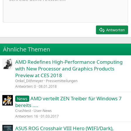
Schriftgröße
Ausrichtung
Zitat
Wiederholen
Medien
BBCode umschalten
Textfarbe
Paragraph format
Tabelle einfügen
Formatierung entfernen
Schriftfamilie
Insert horizontal line
Entwürfe
Durchgestrichen
Spoiler
Unterstrichen
Code
Inline-Code
Inline-Spoiler
Einzug vergrößern
10
Entwurf löschen
Zentriert
Heading 1
Book Antiqua
Einzug verkleinern
12
Courier New
Rechtsbündig
Heading 2
15
Georgia
Justify text
Antworten
Heading 3
18
Tahoma
22
Times New Roman
Ähnliche Themen
26
Trebuchet MS
AMD Redefines High-Performance Computing
Verdana
with New Processor and Graphics Products
Preview at CES 2018
Onkel_Dithmeyer
Pressemitteilungen
Antworten
0
08.01.2018
AMD verteilt ZEN Treiber für Windows 7
News
bereits ....
Crashtest
User-News
Antworten
16
01.03.2017
ASUS ROG Crosshair VIII Hero (WIFI/Dark),