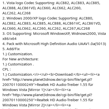
1. Vista logo Codec Supporting: ALC882, ALC883, ALC885,
ALC888, ALC861VD, ALC660, ALC662, ALC260,
ALC262, ALC268
2. Windows 2000/XP logo Codec Supporting: ALC880,
ALC882, ALC883, ALC885, ALC888, ALC861VC, ALC861VD,
ALC660, ALC662, ALC260, ALC262, ALC267,ALC268
3. OS Supporting: Microsoft WindowsXP, Widnows2000, Vista
x86/x64
4. Pack with Microsoft High Definition Audio UAAV1.0a(5013)
5. Add/Fix
1.) Customization.
For New architecture:
1.) Customization .
CPL :
1.) Customization.</i></ul><b>Download:</b><ul><li><a
href="http://www.planet3dnow.de/cgi-bin/file/get.pl?
20070110000249">Realtek HD Audio-Treiber 1.55 für
Windows Vista [Mirror 1]</a></li><li><a
href="http://www.planet3dnow.de/cgi-bin/file/get.pl?
20070110000250">Realtek HD Audio-Treiber 1.55 für
Windows Vista [Mirror 2]</a></li><li><a