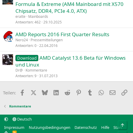
Formula & Extreme (AM4 Mainboard mit X570
Chipsatz, DDR4, PCIe 4.0, ATX)
eratte
Mainboards
Antworten
462
29.10.2025
AMD Reports 2016 First Quarter Results
Nero24
Pressemitteilungen
Antworten
0
22.04.2016
AMD Catalyst 13.6 Beta für Windows
Download
und Linux
Dr@
Kommentare
Antworten
9
31.07.2013
Facebook
X
Bluesky
LinkedIn
Reddit
Pinterest
Tumblr
WhatsApp
E-Mail
Li
Teilen:
Kommentare
Deutsch
Obe
Impressum
Nutzungsbedingungen
Datenschutz
Hilfe
Start
R