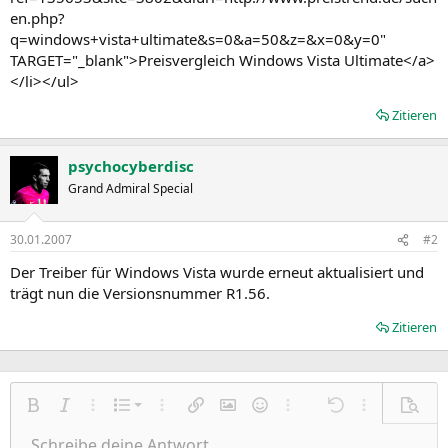
en.php?
q=windows+vista+ultimate&s=0&a=50&z=&x=0&y=0"
TARGET="_blank">Preisvergleich Windows Vista Ultimate</a>
</li></ul>
Zitieren
psychocyberdisc
Grand Admiral Special
30.01.2007
#2
Der Treiber für Windows Vista wurde erneut aktualisiert und
trägt nun die Versionsnummer R1.56.
Zitieren
Nummerierte Liste
Fett
Kursiv
Weitere Einstellungen…
Liste
Weitere Einstellungen…
Link einfügen
Bild einfügen
Smileys
Weitere Einstellungen…
Rückgängig
Weitere Einst
Vorsch
Ungeordnete Liste
Schreibe deine Antwort....
Linksbündig
9
Normal
Entwurf speichern
Arial