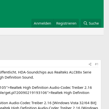
Anmelden
Registrieren
Suche
#1
röffentlicht. HDA-Soundchips aus Realteks ALC88x Serie
gh Definition Sound.
5">Realtek High Definition Audio-Codec Treiber 2.16
ile/get.pl?20090219193106">Realtek High Definition
tion Audio-Codec Treiber 2.16 [Windows Vista 32/64 Bit]
altek High Definition Audio-Codec Treiber 2.16 [Windows