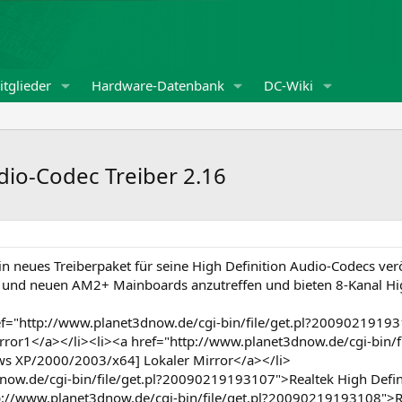
tglieder
Hardware-Datenbank
DC-Wiki
dio-Codec Treiber 2.16
ein neues Treiberpaket für seine High Definition Audio-Codecs ve
M2 und neuen AM2+ Mainboards anzutreffen und bieten 8-Kanal Hi
="http://www.planet3dnow.de/cgi-bin/file/get.pl?2009021919310
or1</a></li><li><a href="http://www.planet3dnow.de/cgi-bin/f
ws XP/2000/2003/x64] Lokaler Mirror</a></li>
now.de/cgi-bin/file/get.pl?20090219193107">Realtek High Defini
p://www.planet3dnow.de/cgi-bin/file/get.pl?20090219193108">Re