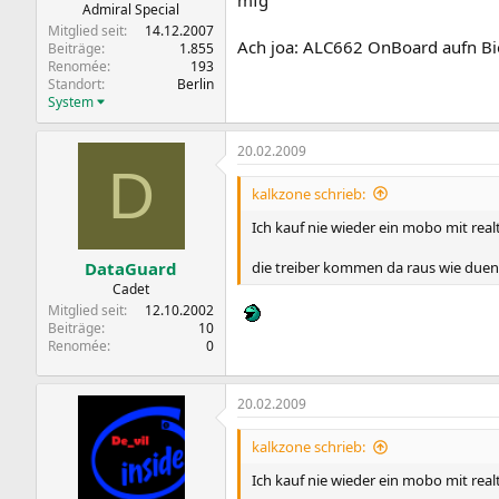
mfg
Admiral Special
Mitglied seit
14.12.2007
Ach joa: ALC662 OnBoard aufn B
Beiträge
1.855
Renomée
193
Standort
Berlin
System
20.02.2009
D
kalkzone schrieb:
Ich kauf nie wieder ein mobo mit rea
die treiber kommen da raus wie duen
DataGuard
Cadet
Mitglied seit
12.10.2002
Beiträge
10
Renomée
0
20.02.2009
kalkzone schrieb:
Ich kauf nie wieder ein mobo mit rea