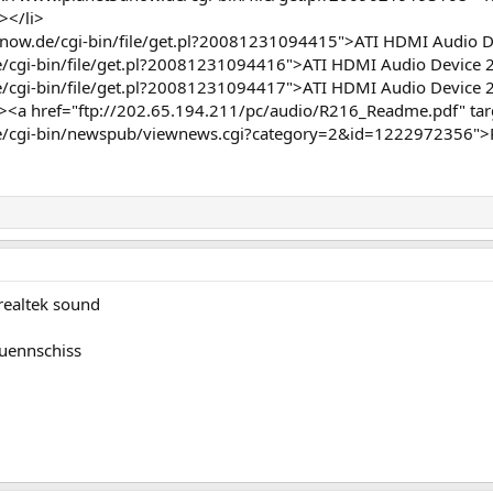
></li>
now.de/cgi-bin/file/get.pl?20081231094415">ATI HDMI Audio Dev
/cgi-bin/file/get.pl?20081231094416">ATI HDMI Audio Device 2.
/cgi-bin/file/get.pl?20081231094417">ATI HDMI Audio Device 2.
<a href="ftp://202.65.194.211/pc/audio/R216_Readme.pdf" targ
e/cgi-bin/newspub/viewnews.cgi?category=2&id=1222972356">R
realtek sound
duennschiss