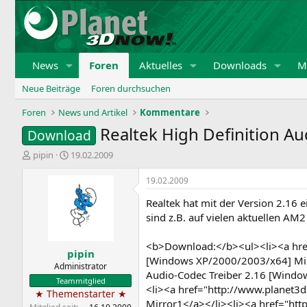
News
Foren
Aktuelles
Downloads
Mi
Neue Beiträge
Foren durchsuchen
Foren
News und Artikel
Kommentare
Realtek High Definition Au
Download
E
E
pipin
19.02.2009
r
r
s
s
19.02.2009
t
t
Realtek hat mit der Version 2.16 
e
e
l
l
sind z.B. auf vielen aktuellen A
l
l
e
t
<b>Download:</b><ul><li><a href
pipin
r
a
[Windows XP/2000/2003/x64] Mirr
m
Administrator
Audio-Codec Treiber 2.16 [Windo
Teammitglied
<li><a href="http://www.planet3d
★ Themenstarter ★
Mirror1</a></li><li><a href="htt