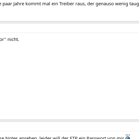
lle paar Jahre kommt mal ein Treiber raus, der genauso wenig taugt
or" nicht.
ase Notes ansehen, leider will der FTP ein Passwort von mir