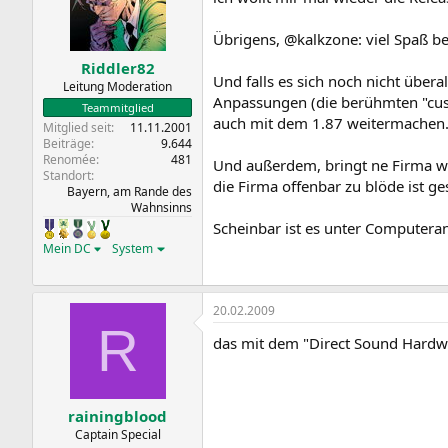
Übrigens, @kalkzone: viel Spaß be
Riddler82
Und falls es sich noch nicht über
Leitung Moderation
Anpassungen (die berühmten "cust
Teammitglied
auch mit dem 1.87 weitermachen
Mitglied seit
11.11.2001
Beiträge
9.644
Renomée
481
Und außerdem, bringt ne Firma we
Standort
die Firma offenbar zu blöde ist ge
Bayern, am Rande des
Wahnsinns
Scheinbar ist es unter Computer
Mein DC
System
20.02.2009
R
das mit dem "Direct Sound Hardwa
rainingblood
Captain Special