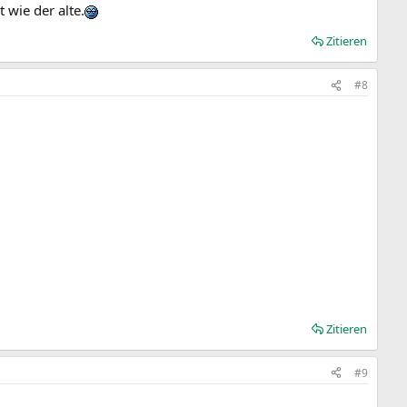
 wie der alte.
Zitieren
#8
Zitieren
#9