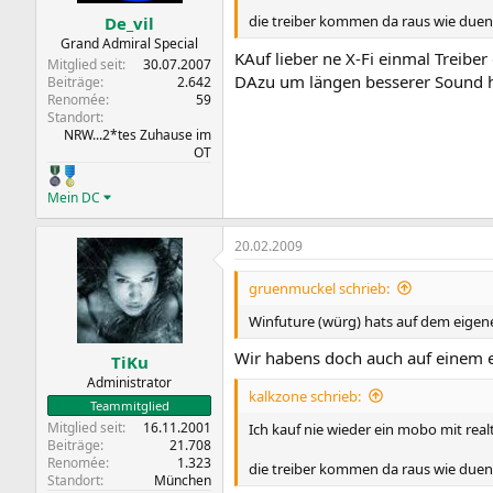
die treiber kommen da raus wie duen
De_vil
Grand Admiral Special
KAuf lieber ne X-Fi einmal Treiber
Mitglied seit
30.07.2007
DAzu um längen besserer Sound h
Beiträge
2.642
Renomée
59
Standort
NRW...2*tes Zuhause im
OT
Mein DC
20.02.2009
gruenmuckel schrieb:
Winfuture (würg) hats auf dem eigen
Wir habens doch auch auf einem 
TiKu
Administrator
kalkzone schrieb:
Teammitglied
Mitglied seit
16.11.2001
Ich kauf nie wieder ein mobo mit rea
Beiträge
21.708
Renomée
1.323
die treiber kommen da raus wie duen
Standort
München