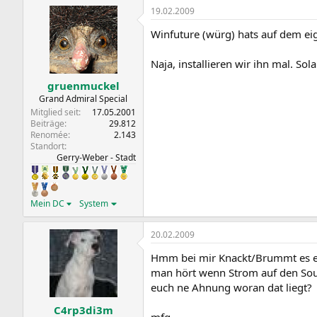
19.02.2009
Winfuture (würg) hats auf dem ei
Naja, installieren wir ihn mal. Sol
gruenmuckel
Grand Admiral Special
Mitglied seit
17.05.2001
Beiträge
29.812
Renomée
2.143
Standort
Gerry-Weber - Stadt
Mein DC
System
20.02.2009
Hmm bei mir Knackt/Brummt es ein
man hört wenn Strom auf den Sound
euch ne Ahnung woran dat liegt?
C4rp3di3m