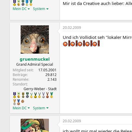
Mir ist da Creative auch lieber: A
Mein DC
System
20.02.2009
Und ich Vollidiot seh "lokaler Mirr
gruenmuckel
Grand Admiral Special
Mitglied seit
17.05.2001
Beiträge
29.812
Renomée
2.143
Standort
Gerry-Weber - Stadt
Mein DC
System
20.02.2009
ich wollt mir mal wieder die Rele