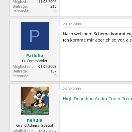
Mitglied seit
11.08.2006
Beiträge
215
Renomée
0
20.02.2009
P
Nach welchem Schema kommt eige
Ich komme mir aber eh so vor, al
Patkilla
Lt. Commander
Mitglied seit
01.07.2003
Beiträge
137
Renomée
0
26.02.2009
High Definition Audio-Codec Treib
nebula
Grand Admiral Special
Mitglied seit
16.12.2002