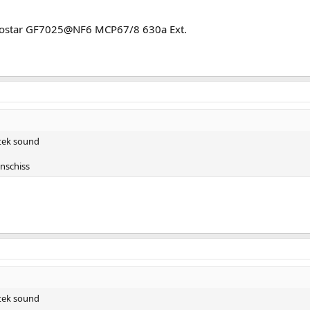
iostar GF7025@NF6 MCP67/8 630a Ext.
ltek sound
nschiss
ltek sound