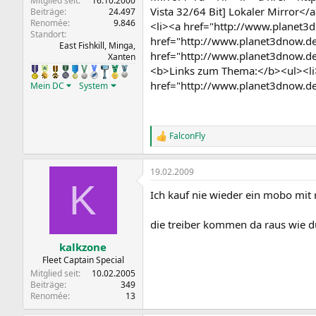
Mitglied seit
16.10.2000
Vista 32/64 Bit] Lokaler Mirror</a
Beiträge
24.497
Renomée
9.846
<li><a href="http://www.planet3d
Standort
href="http://www.planet3dnow.de
East Fishkill, Minga,
href="http://www.planet3dnow.de
Xanten
<b>Links zum Thema:</b><ul><li>
href="http://www.planet3dnow.d
Mein DC
System
FalconFly
R
e
a
19.02.2009
k
K
t
Ich kauf nie wieder ein mobo mit 
i
o
n
die treiber kommen da raus wie 
e
n
kalkzone
:
Fleet Captain Special
Mitglied seit
10.02.2005
Beiträge
349
Renomée
13