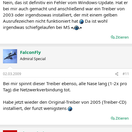
ich hoffe ma nicht dass die karte den geist aufgibt...
Nein, das ist definitiv ein Fehler vom Windows-Update. Hat er
bei mir auch gemacht und anschließend war ein Treiber von
2003 oder irgendsowas installiert, der mit einem gelben
Ausrufezeichen nicht funktioniert hat
Da ist wohl
irgendwas schiefgelaufen bei MS
Zitieren
FalconFly
Admiral Special
02.03.2009
#11
Bei mir spinnt dieser Treiber ebenso, alle Nase lang (1-2x pro
Tag) die Netzwerkverbindung tot.
Habe jetzt wieder den Original-Treiber von 2005 (Treiber-CD)
installiert, der funzt wenigstens
Zitieren