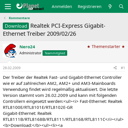
Anmelden
Registrieren
Kommentare
Realtek PCI-Express Gigabit-
Download
Ethernet Treiber 2009/02/26
Nero24
★ Themenstarter ★
Administrator
Teammitglied
28.02.2009
#1
Der Treiber der Realtek Fast- und Gigabit-Ethernet Controller
wie er auf zahlreichen AM2, AM2+ und AM3-Mainboards
Verwendung findet wird regelmäßig aktualisiert. Die letzte
Version stammt vom 26.02.2009 und kann mit folgenden
Controllern eingesetzt werden:<ul><i> Fast-Ethernet: Realtek
RTL8100E/RTL8101E/RTL8102E-GR
Gigabit-Ethernet: Realtek
RTL8111B/RTL8168B/RTL8111/RTL8168/RTL8111C</i></ul>
<b>Download:</b><ul><li><a