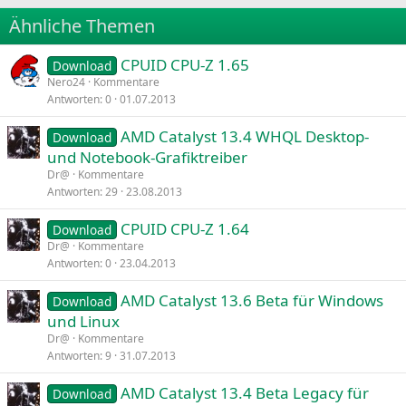
22
Times New Roman
Ähnliche Themen
26
Trebuchet MS
CPUID CPU-Z 1.65
Verdana
Download
Nero24
Kommentare
Antworten
0
01.07.2013
AMD Catalyst 13.4 WHQL Desktop-
Download
und Notebook-Grafiktreiber
Dr@
Kommentare
Antworten
29
23.08.2013
CPUID CPU-Z 1.64
Download
Dr@
Kommentare
Antworten
0
23.04.2013
AMD Catalyst 13.6 Beta für Windows
Download
und Linux
Dr@
Kommentare
Antworten
9
31.07.2013
AMD Catalyst 13.4 Beta Legacy für
Download