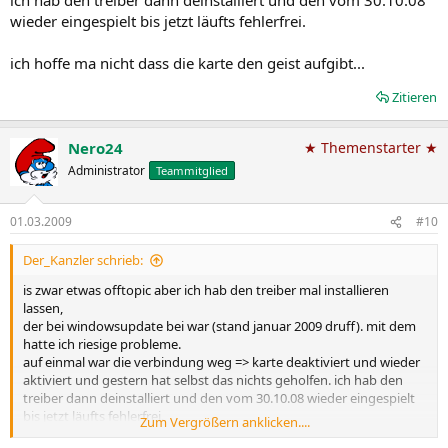
wieder eingespielt bis jetzt läufts fehlerfrei.
ich hoffe ma nicht dass die karte den geist aufgibt...
Zitieren
Nero24
★ Themenstarter ★
Administrator
Teammitglied
01.03.2009
#10
Der_Kanzler schrieb:
is zwar etwas offtopic aber ich hab den treiber mal installieren
lassen,
der bei windowsupdate bei war (stand januar 2009 druff). mit dem
hatte ich riesige probleme.
auf einmal war die verbindung weg => karte deaktiviert und wieder
aktiviert und gestern hat selbst das nichts geholfen. ich hab den
treiber dann deinstalliert und den vom 30.10.08 wieder eingespielt
bis jetzt läufts fehlerfrei.
Zum Vergrößern anklicken....