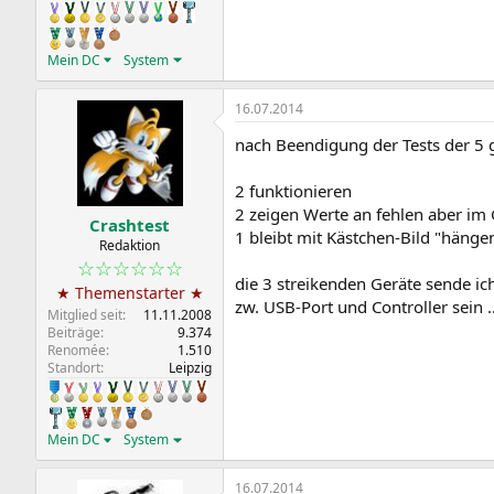
Mein DC
System
16.07.2014
nach Beendigung der Tests der 5 ge
2 funktionieren
2 zeigen Werte an fehlen aber im
Crashtest
1 bleibt mit Kästchen-Bild "hänge
Redaktion
☆☆☆☆☆☆
die 3 streikenden Geräte sende ic
★ Themenstarter ★
zw. USB-Port und Controller sein ..
Mitglied seit
11.11.2008
Beiträge
9.374
Renomée
1.510
Standort
Leipzig
Mein DC
System
16.07.2014