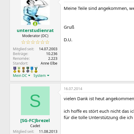
Meine Teile sind angekommen, we
Gruß
unterstudienrat
Moderator (DC)
D.U.
☆☆☆☆☆☆
Mitglied seit
14.07.2003
Beiträge
10.236
Renomée
2.223
Standort
Anne Elbe
Mein DC
System
16.07.2014
S
vielen Dank ist heut angekommen 
ich hoffe es stört euch nicht das
für die tolle Unterstützung die ich
[SG-FC]brezel
Cadet
Mitglied seit
11.08.2013