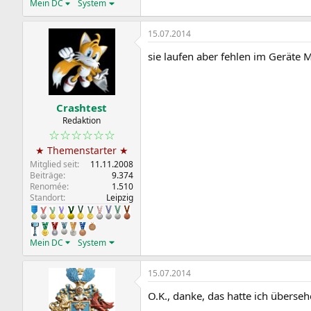
Mein DC
System
15.07.2014
sie laufen aber fehlen im Geräte 
Crashtest
Redaktion
☆☆☆☆☆☆
★ Themenstarter ★
Mitglied seit
11.11.2008
Beiträge
9.374
Renomée
1.510
Standort
Leipzig
Mein DC
System
15.07.2014
O.K., danke, das hatte ich überseh