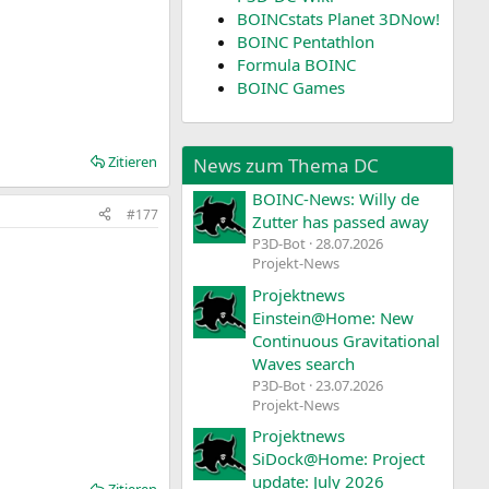
BOINCstats Planet 3DNow!
BOINC Pentathlon
Formula BOINC
BOINC Games
Zitieren
News zum Thema DC
BOINC-News: Willy de
#177
Zutter has passed away
P3D-Bot
28.07.2026
Projekt-News
Projektnews
Einstein@Home: New
Continuous Gravitational
Waves search
P3D-Bot
23.07.2026
Projekt-News
Projektnews
SiDock@Home: Project
update: July 2026