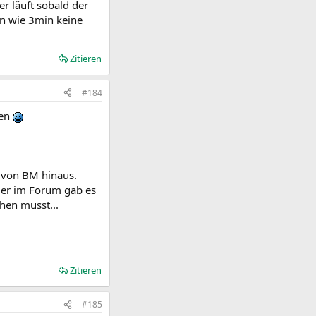
r läuft sobald der
n wie 3min keine
Zitieren
#184
hen
n von BM hinaus.
ier im Forum gab es
hen musst...
Zitieren
#185