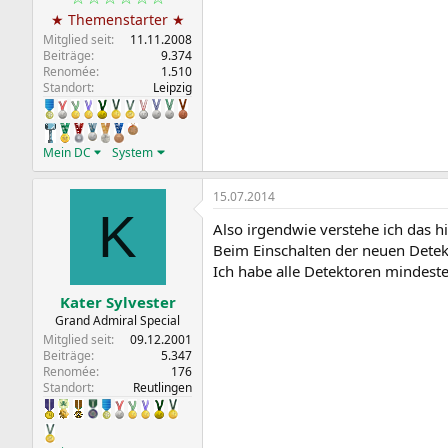
★ Themenstarter ★
Mitglied seit
11.11.2008
Beiträge
9.374
Renomée
1.510
Standort
Leipzig
Mein DC
System
15.07.2014
K
Also irgendwie verstehe ich das hi
Beim Einschalten der neuen Detekt
Ich habe alle Detektoren mindeste
Kater Sylvester
Grand Admiral Special
Mitglied seit
09.12.2001
Beiträge
5.347
Renomée
176
Standort
Reutlingen