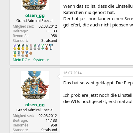
Wenn das so ist, dass die Einstel
Katerchen nix gehört hat.
olsen_gg
Der hat ja schon länger einen Sen
Grand Admiral Special
geliefert, die auch nicht piepsen w
Mitglied seit
02.03.2012
Beiträge
11.133
Renomée
958
Standort
Stralsund
Mein DC
System
16.07.2014
Das hat so weit geklappt. Die Pie
Ich probiere jetzt noch die Einste
die WUs hochgesetzt, erst mal auf
olsen_gg
Grand Admiral Special
Mitglied seit
02.03.2012
Beiträge
11.133
Renomée
958
Standort
Stralsund