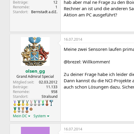
hab aber mal ne Frage zu den Boin
Beiträge
12
Renomée
1
Rechner an ist und die anderen S
Standort
Bernstadt a.d.E.
Aktion am PC ausgeführt?
16.07.2014
Meine zwei Sensoren laufen prima 
@brezel: Willkommen!
olsen_gg
Zu deiner Frage habe ich leider di
Grand Admiral Special
Dann kannst du die NCI-Projekte 
Mitglied seit
02.03.2012
auch schon Lösungen dazu. Sicher
Beiträge
11.133
Renomée
958
Standort
Stralsund
Mein DC
System
16.07.2014