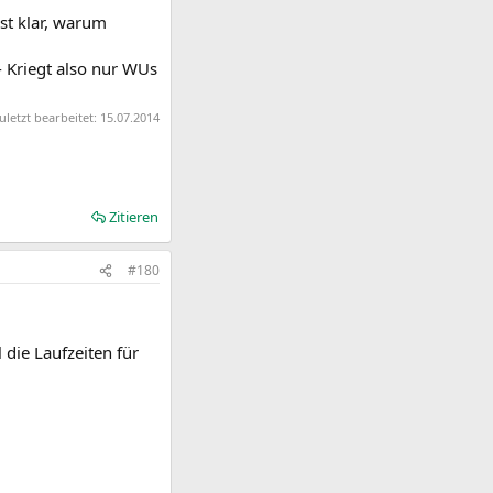
st klar, warum
- Kriegt also nur WUs
uletzt bearbeitet:
15.07.2014
Zitieren
#180
 die Laufzeiten für