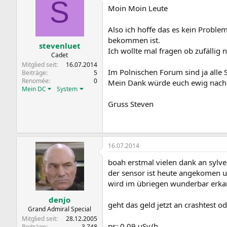
S
Moin Moin Leute
Also ich hoffe das es kein Proble
bekommen ist.
stevenluet
Ich wollte mal fragen ob zufällig 
Cadet
Mitglied seit
16.07.2014
Im Polnischen Forum sind ja alle S
Beiträge
5
Renomée
0
Mein Dank würde euch ewig nach 
Mein DC
System
Gruss Steven
16.07.2014
boah erstmal vielen dank an sylv
der sensor ist heute angekomen un
wird im übriegen wunderbar erka
denjo
geht das geld jetzt an crashtest o
Grand Admiral Special
Mitglied seit
28.12.2005
ps: 0.09 uSv/h
Beiträge
3.748