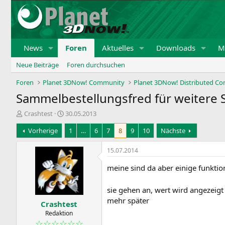
News
Foren
Aktuelles
Downloads
Mi
Neue Beiträge
Foren durchsuchen
Foren
Planet 3DNow! Community
Planet 3DNow! Distributed C
Sammelbestellungsfred für weitere
E
E
Crashtest
30.05.2013
r
r
Vorherige
1
…
6
7
8
9
10
Nächste
s
s
t
t
e
e
15.07.2014
l
l
l
l
meine sind da aber einige funktio
e
t
r
a
sie gehen an, wert wird angezeig
m
mehr später
Crashtest
Redaktion
☆☆☆☆☆☆