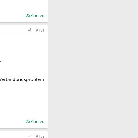
Zitieren
#181
..
in Verbindungsproblem
Zitieren
#182