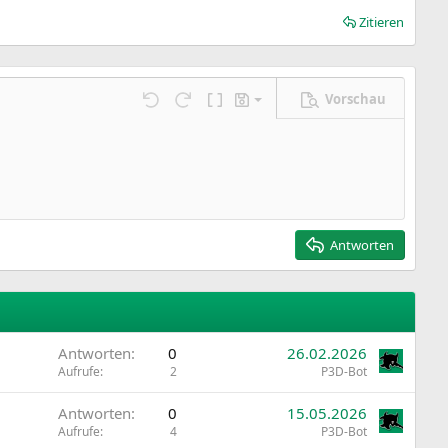
Zitieren
Vorschau
Entwurf speichern
ngen…
Rückgängig
Wiederholen
BBCode umschalten
Entwürfe
Entwurf löschen
Antworten
Antworten
0
26.02.2026
Aufrufe
2
P3D-Bot
Antworten
0
15.05.2026
Aufrufe
4
P3D-Bot