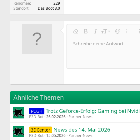
Renomée
229
Standort
Das Boot 3.0
9
Formatierung entfernen
Fett
Kursiv
Schriftgröße
Textfarbe
Weitere
10
Schreibe deine Antwort....
Arial
Schriftfamilie
Insert horizontal line
Spoiler
Durchgestrichen
Code
Unterstrichen
Inline-Code
Inline-Spoile
12
Book Antiqua
15
Courier New
18
Georgia
22
Tahoma
26
Times New Roman
Ähnliche Themen
Trebuchet MS
Trotz Geforce-Erfolg: Gaming bei Nvi
Verdana
PCGH
P3D-Bot
26.02.2026
Partner-News
News des 14. Mai 2026
3DCenter
P3D-Bot
15.05.2026
Partner-News