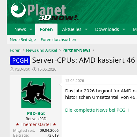
News
Foren
Aktuelles
Downloads
Mi
Neue Beiträge
Foren durchsuchen
Foren
News und Artikel
Partner-News
Server-CPUs: AMD kassiert 46
PCGH
E
E
P3D-Bot
15.05.2026
r
r
s
s
15.05.2026
t
t
Das Jahr 2026 beginnt für AMD na
e
e
l
l
historischen Umsatzanteil von 46,
l
l
e
t
Die komplette News bei PCGH
P3D-Bot
r
a
m
Bot von P3D
★ Themenstarter ★
Mitglied seit
09.04.2006
Beiträge
73.619