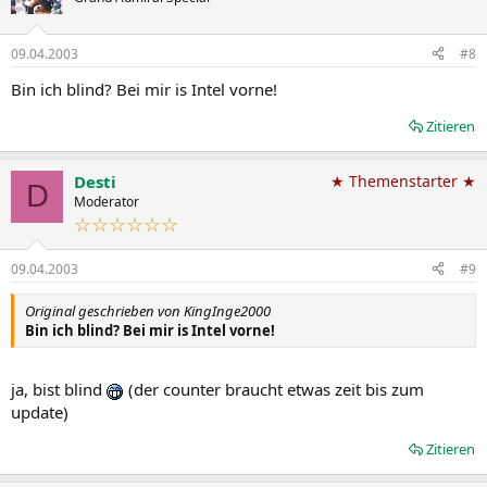
09.04.2003
#8
Bin ich blind? Bei mir is Intel vorne!
Zitieren
Desti
★ Themenstarter ★
D
Moderator
☆☆☆☆☆☆
09.04.2003
#9
Original geschrieben von KingInge2000
Bin ich blind? Bei mir is Intel vorne!
ja, bist blind
(der counter braucht etwas zeit bis zum
update)
Zitieren