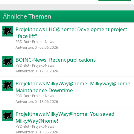
18
Tahoma
22
Times New Roman
Ähnliche Themen
26
Trebuchet MS
Projektnews LHC@home: Development project
Verdana
"face lift"
P3D-Bot
Projekt-News
Antworten
0
02.06.2026
BOINC-News: Recent publications
P3D-Bot
Projekt-News
Antworten
0
17.01.2026
Projektnews MilkyWay@home: Milkyway@home
Maintanence Downtime
P3D-Bot
Projekt-News
Antworten
0
18.06.2026
Projektnews MilkyWay@home: You saved
MilkyWay@home!!
P3D-Bot
Projekt-News
Antworten
0
18.06.2026