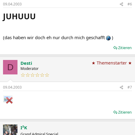
09.04.2003
#6
JUHUUU
(das haben wir doch eh nur durch mich geschafft
)
Zitieren
Desti
★ Themenstarter ★
D
Moderator
☆☆☆☆☆☆
09.04.2003
#7
Zitieren
I²K
Grand Admiral Special