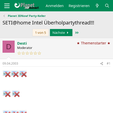
Anmelden
Registrieren
Planet 3DNow! Party-Keller
SETI@home Intel Überholpartythread!!!
Letzte
1 von 5
Nächste
Desti
★ Themenstarter ★
D
Moderator
☆☆☆☆☆☆
09.04.2003
#1