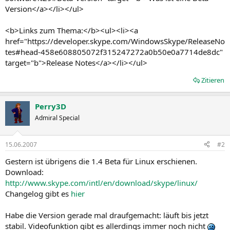
Version</a></li></ul>
<b>Links zum Thema:</b><ul><li><a
href="https://developer.skype.com/WindowsSkype/ReleaseNo
tes#head-458e608805072f315247272a0b50e0a7714de8dc"
target="b">Release Notes</a></li></ul>
Zitieren
Perry3D
Admiral Special
15.06.2007
#2
Gestern ist übrigens die 1.4 Beta für Linux erschienen.
Download:
http://www.skype.com/intl/en/download/skype/linux/
Changelog gibt es
hier
Habe die Version gerade mal draufgemacht: läuft bis jetzt
stabil. Videofunktion gibt es allerdings immer noch nicht