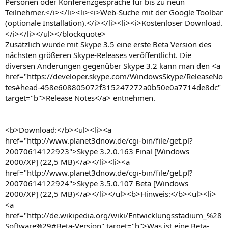
Personen oder Konferenzgespräche für bis zu neun
Teilnehmer.</i></li><li><i>Web-Suche mit der Google Toolbar
(optionale Installation).</i></li><li><i>Kostenloser Download.
</i></li></ul></blockquote>
Zusätzlich wurde mit Skype 3.5 eine erste Beta Version des
nächsten größeren Skype-Releases veröffentlicht. Die
diversen Änderungen gegenüber Skype 3.2 kann man den <a
href="https://developer.skype.com/WindowsSkype/ReleaseNo
tes#head-458e608805072f315247272a0b50e0a7714de8dc"
target="b">Release Notes</a> entnehmen.
<b>Download:</b><ul><li><a
href="http://www.planet3dnow.de/cgi-bin/file/get.pl?
20070614122923">Skype 3.2.0.163 Final [Windows
2000/XP] (22,5 MB)</a></li><li><a
href="http://www.planet3dnow.de/cgi-bin/file/get.pl?
20070614122924">Skype 3.5.0.107 Beta [Windows
2000/XP] (22,5 MB)</a></li></ul><b>Hinweis:</b><ul><li>
<a
href="http://de.wikipedia.org/wiki/Entwicklungsstadium_%28
Software%29#Beta-Version" target="b">Was ist eine Beta-