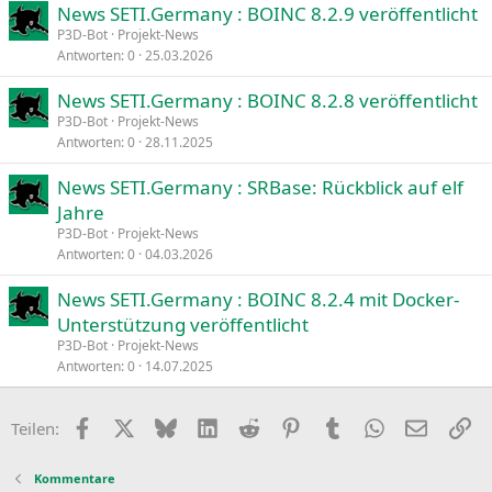
News SETI.Germany : BOINC 8.2.9 veröffentlicht
P3D-Bot
Projekt-News
Antworten
0
25.03.2026
News SETI.Germany : BOINC 8.2.8 veröffentlicht
P3D-Bot
Projekt-News
Antworten
0
28.11.2025
News SETI.Germany : SRBase: Rückblick auf elf
Jahre
P3D-Bot
Projekt-News
Antworten
0
04.03.2026
News SETI.Germany : BOINC 8.2.4 mit Docker-
Unterstützung veröffentlicht
P3D-Bot
Projekt-News
Antworten
0
14.07.2025
Facebook
X
Bluesky
LinkedIn
Reddit
Pinterest
Tumblr
WhatsApp
E-Mail
Li
Teilen:
Kommentare