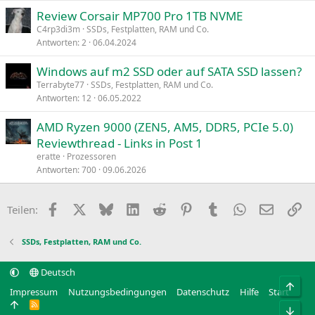
Review Corsair MP700 Pro 1TB NVME
C4rp3di3m
SSDs, Festplatten, RAM und Co.
Antworten
2
06.04.2024
Windows auf m2 SSD oder auf SATA SSD lassen?
Terrabyte77
SSDs, Festplatten, RAM und Co.
Antworten
12
06.05.2022
AMD Ryzen 9000 (ZEN5, AM5, DDR5, PCIe 5.0)
Reviewthread - Links in Post 1
eratte
Prozessoren
Antworten
700
09.06.2026
Facebook
X
Bluesky
LinkedIn
Reddit
Pinterest
Tumblr
WhatsApp
E-Mail
Li
Teilen:
SSDs, Festplatten, RAM und Co.
Deutsch
Obe
Impressum
Nutzungsbedingungen
Datenschutz
Hilfe
Start
R
Unt
S