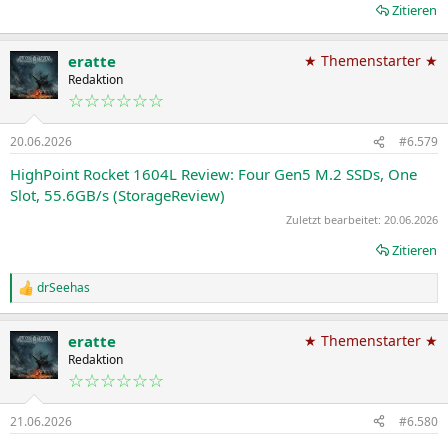
Zitieren
eratte
★ Themenstarter ★
Redaktion
☆☆☆☆☆☆
20.06.2026
#6.579
HighPoint Rocket 1604L Review: Four Gen5 M.2 SSDs, One
Slot, 55.6GB/s (StorageReview)
Zuletzt bearbeitet:
20.06.2026
Zitieren
drSeehas
R
e
a
eratte
★ Themenstarter ★
k
t
Redaktion
i
☆☆☆☆☆☆
o
n
21.06.2026
#6.580
e
n