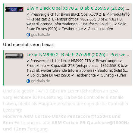
Biwin Black Opal X570 2TB ab € 269,99 (2026) | Preisvergleich Geizhals Deutschland
✔ Preisvergleich für Biwin Black Opal X570 2TB ✔ Produktinfo
⇒ Kapazität: 2TB (entspricht ca. 1862.65GiB bzw. 1.82TiB,
weiterführende Informationen ) • Bauform: Solid S… ✔ Solid
State Drives (SSD) ✔ Testberichte ✔ Günstig kaufen
geizhals.de
Und ebenfalls von Lexar:
Lexar NM990 2TB ab € 276,98 (2026) | Preisvergleich Geizhals Deutschland
✔ Preisvergleich für Lexar NM990 2TB ✔ Bewertungen ✔
Produktinfo ⇒ Kapazität: 2TB (entspricht ca. 1862.65GiB bzw.
1.82TiB, weiterführende Informationen ) • Bauform: Solid S…
✔ Solid State Drives (SSD) ✔ Testberichte ✔ Günstig kaufen
geizhals.de
Und alle geben 14/10 GB/s im Lesen/Schreiben an bzw.
vergleichbare IOPs-Leistung. Da beide Controller 8 Kanäle
haben, bleibt als Hauptunterschied die eigentliche Controller
Leistung:
Moderne
ARM Cortex-M0/R8 Pentacore@1250Hz und
6nm
Fertigung vs. alte
ARM Cortex-R5 Quadcore@1000Hz
und 12nm
Fertigung.