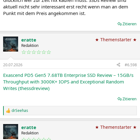
aktuell nicht sehr interessant erst recht wenn man an dem
Punkt mit dem Preis angekommen ist.
Zitieren
eratte
★ Themenstarter ★
Redaktion
☆☆☆☆☆☆
20.07.2026
#6.598
Exascend PD5 Gen5 7.68TB Enterprise SSD Review – 15GB/s
Throughput with 3000K+ IOPS and Exceptional Random
Writes (thessdreview)
Zitieren
drSeehas
R
e
a
eratte
★ Themenstarter ★
k
t
Redaktion
i
☆☆☆☆☆☆