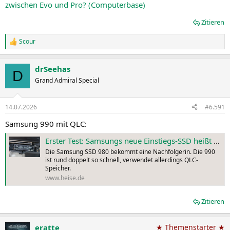
zwischen Evo und Pro? (Computerbase)
Zitieren
Scour
R
e
a
drSeehas
k
D
t
Grand Admiral Special
i
o
n
14.07.2026
#6.591
e
n
Samsung 990 mit QLC:
:
Erster Test: Samsungs neue Einstiegs-SSD heißt 990
Die Samsung SSD 980 bekommt eine Nachfolgerin. Die 990
ist rund doppelt so schnell, verwendet allerdings QLC-
Speicher.
www.heise.de
Zitieren
eratte
★ Themenstarter ★