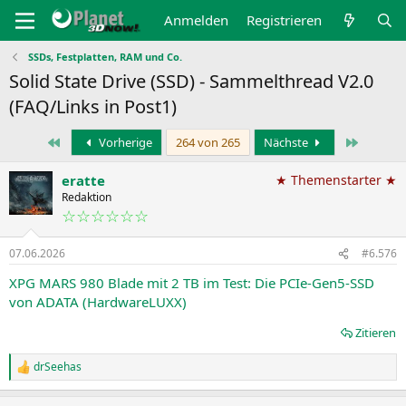
Anmelden
Registrieren
SSDs, Festplatten, RAM und Co.
Solid State Drive (SSD) - Sammelthread V2.0
(FAQ/Links in Post1)
Erste
Letzte
Vorherige
264 von 265
Nächste
eratte
★ Themenstarter ★
Redaktion
☆☆☆☆☆☆
07.06.2026
#6.576
XPG MARS 980 Blade mit 2 TB im Test: Die PCIe-Gen5-SSD
von ADATA (HardwareLUXX)
Zitieren
drSeehas
R
e
a