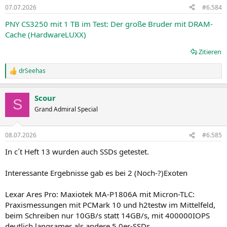
07.07.2026
#6.584
PNY CS3250 mit 1 TB im Test: Der große Bruder mit DRAM-
Cache (HardwareLUXX)
Zitieren
drSeehas
R
e
a
Scour
k
S
t
Grand Admiral Special
i
o
n
08.07.2026
#6.585
e
n
In c´t Heft 13 wurden auch SSDs getestet.
:
Interessante Ergebnisse gab es bei 2 (Noch-?)Exoten
Lexar Ares Pro: Maxiotek MA-P1806A mit Micron-TLC:
Praxismessungen mit PCMark 10 und h2testw im Mittelfeld,
beim Schreiben nur 10GB/s statt 14GB/s, mit 400000IOPS
deutlich langsamer als andere 5.0er-SSDs