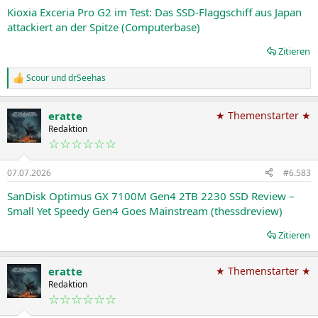
Kioxia Exceria Pro G2 im Test: Das SSD-Flaggschiff aus Japan
attackiert an der Spitze (Computerbase)
Zitieren
Scour
und
drSeehas
R
e
a
eratte
★ Themenstarter ★
k
t
Redaktion
i
☆☆☆☆☆☆
o
n
07.07.2026
#6.583
e
n
SanDisk Optimus GX 7100M Gen4 2TB 2230 SSD Review –
:
Small Yet Speedy Gen4 Goes Mainstream (thessdreview)
Zitieren
eratte
★ Themenstarter ★
Redaktion
☆☆☆☆☆☆