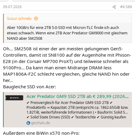
09.07.2026
#6.588
Scour schrieb:
Aber 10GB/s für eine 2TB 5.0-SSD mit Micron-TLC finde ich auch
etwas schwach. Wenn eine 2TB Acer Predator GM9000 mit gleichem
NAND aber SM2508
Oh... SM2508 ist einer der am meisten gelungenen Gen5-
Controllern, damit ist SN8100 auf der Augenhöhe mit Phison-
E28 (in der Corsair MP700 ProXT) und teilweise schneller als
9100Pro... Da kann man einen Midrange DRAM-less
MAP1806A-F2C schlecht vergleichen, gleiche NAND hin oder
her...
Baugleiche SSD von Acer:
Acer Predator GM9 SSD 2TB ab € 289,99 (2026) | Preisvergleich Geizhals Deutschland
✔ Preisvergleich für Acer Predator GM9 SSD 2TB ✔
Produktinfo ⇒ Kapazität: 2TB (entspricht ca. 1862.65GiB bzw.
1.82TiB, weiterführende Informationen ) • Bauform: Solid S…
✔ Solid State Drives (SSD) ✔ Testberichte ✔ Günstig kaufen
geizhals.de
Außerdem eine BiWin x570 non-Pro: