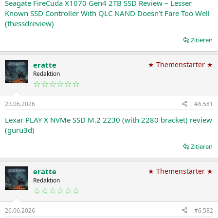
Seagate FireCuda X1070 Gen4 2TB SSD Review – Lesser
:
Known SSD Controller With QLC NAND Doesn’t Fare Too Well
(thessdreview)
Zitieren
eratte
★ Themenstarter ★
Redaktion
☆☆☆☆☆☆
23.06.2026
#6.581
Lexar PLAY X NVMe SSD M.2 2230 (with 2280 bracket) review
(guru3d)
Zitieren
eratte
★ Themenstarter ★
Redaktion
☆☆☆☆☆☆
26.06.2026
#6.582