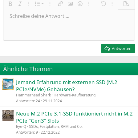
Nummerierte Liste
Fett
Kursiv
Weitere Einstellungen…
Liste
Weitere Einstellungen…
Link einfügen
Bild einfügen
Smileys
Weitere Einstellungen…
Rückgängig
Weitere Einst
Vorsch
Ungeordnete Liste
Schreibe deine Antwort....
Linksbündig
9
Normal
Entwurf speichern
Arial
Schriftgröße
Ausrichtung
Zitat
Wiederholen
Medien
BBCode umschalten
Textfarbe
Paragraph format
Tabelle einfügen
Formatierung entfernen
Schriftfamilie
Insert horizontal line
Entwürfe
Durchgestrichen
Spoiler
Unterstrichen
Code
Inline-Code
Inline-Spoiler
Einzug vergrößern
10
Entwurf löschen
Zentriert
Heading 1
Book Antiqua
Einzug verkleinern
12
Courier New
Rechtsbündig
Heading 2
15
Georgia
Justify text
Antworten
Heading 3
18
Tahoma
22
Times New Roman
Ähnliche Themen
26
Trebuchet MS
Jemand Erfahrung mit externen SSD (M.2
Verdana
PCIe/NVMe) Gehäusen?
Hammerhead Shark
Hardware-Kaufberatung
Antworten
24
29.11.2024
Neue M.2 PCIe 3.1-SSD funktioniert nicht in M.2
PCIe "Gen3" Slots
Eye-Q
SSDs, Festplatten, RAM und Co.
Antworten
9
22.12.2022