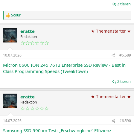
Zitieren
Scour
R
e
a
eratte
★ Themenstarter ★
k
t
Redaktion
i
☆☆☆☆☆☆
o
n
10.07.2026
#6.589
e
n
Micron 6600 ION 245.76TB Enterprise SSD Review - Best in
:
Class Programming Speeds (TweakTown)
Zitieren
eratte
★ Themenstarter ★
Redaktion
☆☆☆☆☆☆
14.07.2026
#6.590
Samsung SSD 990 im Test: „Erschwingliche“ Effizienz