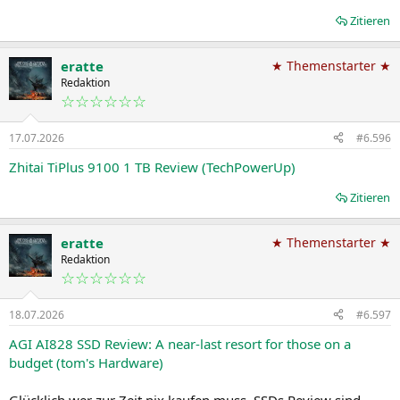
Zitieren
eratte
★ Themenstarter ★
Redaktion
☆☆☆☆☆☆
17.07.2026
#6.596
Zhitai TiPlus 9100 1 TB Review (TechPowerUp)
Zitieren
eratte
★ Themenstarter ★
Redaktion
☆☆☆☆☆☆
18.07.2026
#6.597
AGI AI828 SSD Review: A near-last resort for those on a
budget (tom's Hardware)
Glücklich wer zur Zeit nix kaufen muss. SSDs Review sind