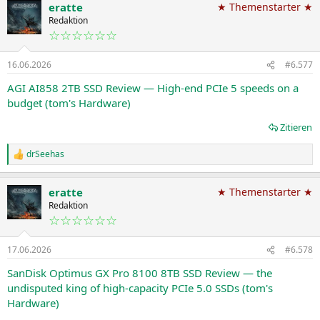
eratte
★ Themenstarter ★
k
t
Redaktion
i
☆☆☆☆☆☆
o
n
16.06.2026
#6.577
e
n
AGI AI858 2TB SSD Review — High-end PCIe 5 speeds on a
:
budget (tom's Hardware)
Zitieren
drSeehas
R
e
a
eratte
★ Themenstarter ★
k
t
Redaktion
i
☆☆☆☆☆☆
o
n
17.06.2026
#6.578
e
n
SanDisk Optimus GX Pro 8100 8TB SSD Review — the
:
undisputed king of high-capacity PCIe 5.0 SSDs (tom's
Hardware)