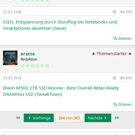
o
n
21.07.2026
#6.599
e
n
SSDs: Entspannung durch Sturzflug bei Notebooks und
:
Smartphones absehbar (heise)
Zitieren
eratte
★ Themenstarter ★
Redaktion
☆☆☆☆☆☆
28.07.2026
#6.600
Biwin M560 2TB SSD Review - Best Overall Retail-Ready
DRAMless SSD (TweakTown)
Zitieren
Erste
Letzte
Vorherige
264 von 265
Nächste