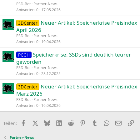
P3D-Bot
Partner-News
Antworten
0
17.05.2026
Neuer Artikel: Speicherkrise Preisindex
3DCenter
April 2026
P3D-Bot
Partner-News
Antworten
0
19.04.2026
Speicherkrise: SSDs sind deutlich teurer
PCGH
geworden
P3D-Bot
Partner-News
Antworten
0
28.12.2025
Neuer Artikel: Speicherkrise Preisindex
3DCenter
März 2026
P3D-Bot
Partner-News
Antworten
0
16.03.2026
Facebook
X
Bluesky
LinkedIn
Reddit
Pinterest
Tumblr
WhatsApp
E-Mail
Li
Teilen:
Partner-News