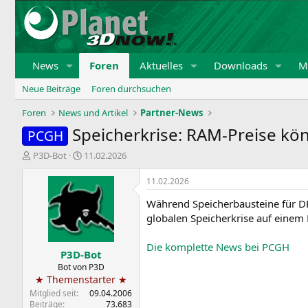
News
Foren
Aktuelles
Downloads
Mi
Neue Beiträge
Foren durchsuchen
Foren
News und Artikel
Partner-News
Speicherkrise: RAM-Preise kö
PCGH
E
E
P3D-Bot
11.02.2026
r
r
s
s
11.02.2026
t
t
Während Speicherbausteine für 
e
e
l
l
globalen Speicherkrise auf eine
l
l
e
t
Die komplette News bei PCGH
P3D-Bot
r
a
m
Bot von P3D
★ Themenstarter ★
Mitglied seit
09.04.2006
Beiträge
73.683