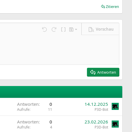
Zitieren
Vorschau
Entwurf speichern
ngen…
Rückgängig
Wiederholen
BBCode umschalten
Entwürfe
Entwurf löschen
Antworten
Antworten
0
14.12.2025
Aufrufe
11
P3D-Bot
Antworten
0
23.02.2026
Aufrufe
4
P3D-Bot