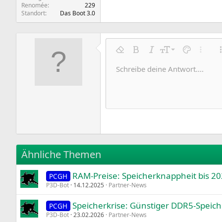
Renomée
229
Standort
Das Boot 3.0
9
Formatierung entfernen
Fett
Kursiv
Schriftgröße
Textfarbe
Weitere
10
Schreibe deine Antwort....
Arial
Schriftfamilie
Insert horizontal line
Spoiler
Durchgestrichen
Code
Unterstrichen
Inline-Code
Inline-Spoile
12
Book Antiqua
15
Courier New
18
Georgia
22
Tahoma
26
Times New Roman
Ähnliche Themen
Trebuchet MS
RAM-Preise: Speicherknappheit bis 20
Verdana
PCGH
P3D-Bot
14.12.2025
Partner-News
Speicherkrise: Günstiger DDR5-Speich
PCGH
P3D-Bot
23.02.2026
Partner-News