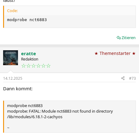
Code:
modprobe nct6883
Zitieren
eratte
★ Themenstarter ★
Redaktion
☆☆☆☆☆☆
14.12.2025
#73
Dann kommt:
modprobe nct6883
modprobe: FATAL: Module nct6883 not found in directory
/lib/modules/6.18.1-2-cachyos
~