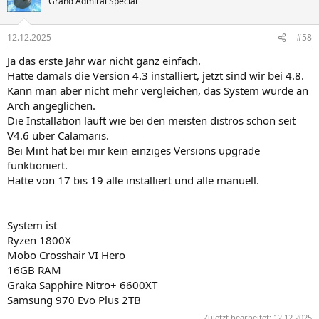
Grand Admiral Special
i
o
n
12.12.2025
#58
e
n
Ja das erste Jahr war nicht ganz einfach.
:
Hatte damals die Version 4.3 installiert, jetzt sind wir bei 4.8.
Kann man aber nicht mehr vergleichen, das System wurde an
Arch angeglichen.
Die Installation läuft wie bei den meisten distros schon seit
V4.6 über Calamaris.
Bei Mint hat bei mir kein einziges Versions upgrade
funktioniert.
Hatte von 17 bis 19 alle installiert und alle manuell.
System ist
Ryzen 1800X
Mobo Crosshair VI Hero
16GB RAM
Graka Sapphire Nitro+ 6600XT
Samsung 970 Evo Plus 2TB
Zuletzt bearbeitet:
12.12.2025