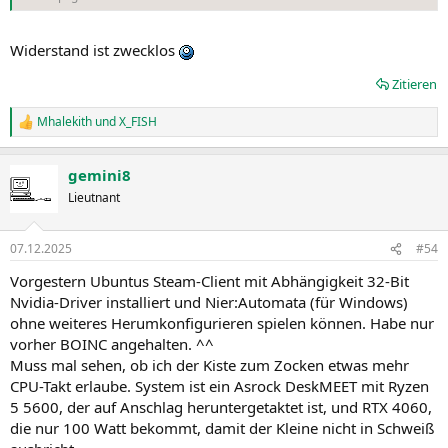
Widerstand ist zwecklos
Zitieren
Mhalekith
und
X_FISH
R
e
a
gemini8
k
t
Lieutnant
i
o
n
07.12.2025
#54
e
n
Vorgestern Ubuntus Steam-Client mit Abhängigkeit 32-Bit
:
Nvidia-Driver installiert und Nier:Automata (für Windows)
ohne weiteres Herumkonfigurieren spielen können. Habe nur
vorher BOINC angehalten. ^^
Muss mal sehen, ob ich der Kiste zum Zocken etwas mehr
CPU-Takt erlaube. System ist ein Asrock DeskMEET mit Ryzen
5 5600, der auf Anschlag heruntergetaktet ist, und RTX 4060,
die nur 100 Watt bekommt, damit der Kleine nicht in Schweiß