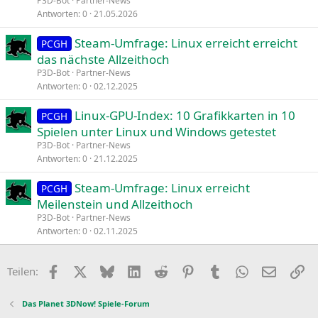
P3D-Bot
Partner-News
Antworten
0
21.05.2026
Steam-Umfrage: Linux erreicht erreicht
PCGH
das nächste Allzeithoch
P3D-Bot
Partner-News
Antworten
0
02.12.2025
Linux-GPU-Index: 10 Grafikkarten in 10
PCGH
Spielen unter Linux und Windows getestet
P3D-Bot
Partner-News
Antworten
0
21.12.2025
Steam-Umfrage: Linux erreicht
PCGH
Meilenstein und Allzeithoch
P3D-Bot
Partner-News
Antworten
0
02.11.2025
Facebook
X
Bluesky
LinkedIn
Reddit
Pinterest
Tumblr
WhatsApp
E-Mail
Li
Teilen:
Das Planet 3DNow! Spiele-Forum