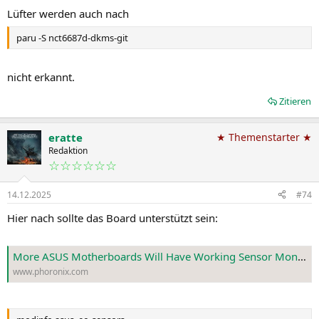
Lüfter werden auch nach
paru -S nct6687d-dkms-git
nicht erkannt.
Zitieren
eratte
★ Themenstarter ★
Redaktion
☆☆☆☆☆☆
14.12.2025
#74
Hier nach sollte das Board unterstützt sein:
More ASUS Motherboards Will Have Working Sensor Monitoring With Linux 6.18 - Phoronix
www.phoronix.com