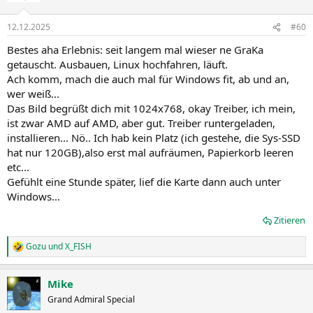
12.12.2025
#60
Bestes aha Erlebnis: seit langem mal wieser ne GraKa
getauscht. Ausbauen, Linux hochfahren, läuft.
Ach komm, mach die auch mal für Windows fit, ab und an,
wer weiß...
Das Bild begrüßt dich mit 1024x768, okay Treiber, ich mein,
ist zwar AMD auf AMD, aber gut. Treiber runtergeladen,
installieren... Nö.. Ich hab kein Platz (ich gestehe, die Sys-SSD
hat nur 120GB),also erst mal aufräumen, Papierkorb leeren
etc...
Gefühlt eine Stunde später, lief die Karte dann auch unter
Windows...
Zitieren
Gozu
und
X_FISH
R
e
a
Mike
k
t
Grand Admiral Special
i