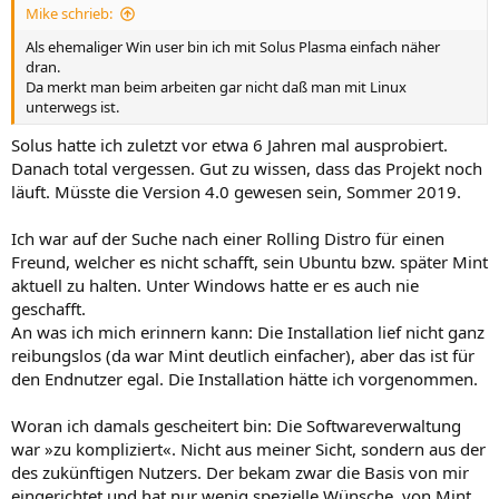
Mike schrieb:
Als ehemaliger Win user bin ich mit Solus Plasma einfach näher
dran.
Da merkt man beim arbeiten gar nicht daß man mit Linux
unterwegs ist.
Solus hatte ich zuletzt vor etwa 6 Jahren mal ausprobiert.
Danach total vergessen. Gut zu wissen, dass das Projekt noch
läuft. Müsste die Version 4.0 gewesen sein, Sommer 2019.
Ich war auf der Suche nach einer Rolling Distro für einen
Freund, welcher es nicht schafft, sein Ubuntu bzw. später Mint
aktuell zu halten. Unter Windows hatte er es auch nie
geschafft.
An was ich mich erinnern kann: Die Installation lief nicht ganz
reibungslos (da war Mint deutlich einfacher), aber das ist für
den Endnutzer egal. Die Installation hätte ich vorgenommen.
Woran ich damals gescheitert bin: Die Softwareverwaltung
war »zu kompliziert«. Nicht aus meiner Sicht, sondern aus der
des zukünftigen Nutzers. Der bekam zwar die Basis von mir
eingerichtet und hat nur wenig spezielle Wünsche, von Mint