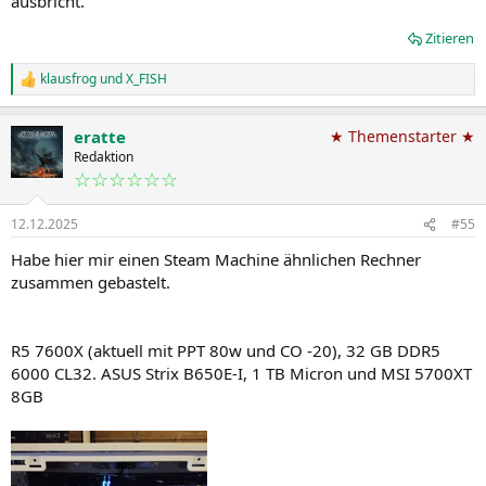
ausbricht.
Zitieren
klausfrog
und
X_FISH
R
e
a
eratte
★ Themenstarter ★
k
t
Redaktion
i
☆☆☆☆☆☆
o
n
12.12.2025
#55
e
n
Habe hier mir einen Steam Machine ähnlichen Rechner
:
zusammen gebastelt.
R5 7600X (aktuell mit PPT 80w und CO -20), 32 GB DDR5
6000 CL32. ASUS Strix B650E-I, 1 TB Micron und MSI 5700XT
8GB