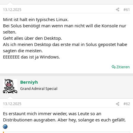
o
n
13.12.2025
#61
e
n
Mint ist halt ein typisches Linux.
:
Bei Solus benötigt man wenn man nicht will die Konsole nur
selten.
Geht alles über den Desktop.
Als ich meinen Desktop das erste mal in Solus gepostet habe
sagten die meisten.
EEEEEEE das ist ja Windows.
Zitieren
Berniyh
Grand Admiral Special
13.12.2025
#62
Es erstaunt mich immer wieder, was Leute so an
Distributionen ausgraben. Aber hey, solange es euch gefällt.