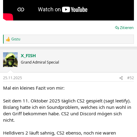
Zitieren
Gozu
R
e
a
X_FISH
k
t
Grand Admiral Special
i
o
n
25.11.2025
#52
e
n
Mal ein kleines Fazit von mir:
:
Seit dem 11. Oktober 2025 täglich CS2 gespielt (sagt leetify).
Bislang hatte ich ein Soundproblem, welches ich nun wohl in
den Griff bekommen habe. CS2 und Discord mögen sich
nicht.
Helldivers 2 läuft sahnig, CS2 ebenso, noch nie waren