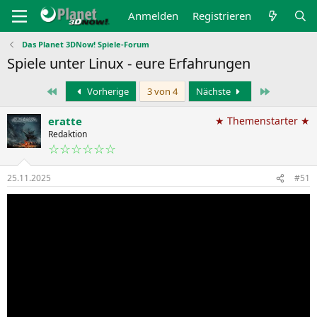
Anmelden
Registrieren
Das Planet 3DNow! Spiele-Forum
Spiele unter Linux - eure Erfahrungen
Erste
Letzte
Vorherige
3 von 4
Nächste
eratte
★ Themenstarter ★
Redaktion
☆☆☆☆☆☆
25.11.2025
#51