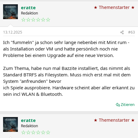
a
eratte
★ Themenstarter ★
k
t
Redaktion
i
☆☆☆☆☆☆
o
n
13.12.2025
#63
e
n
Ich "fummeln" ja schon sehr lange nebenbei mit Mint rum -
:
als Installation oder VM und hatte persönlich noch nie
Probleme bei einem Upgrade auf eine neue Version.
Zum Thema, habe nun mal Bazzite installiert, das nimmt als
Standard BTRFS als Filesystem. Muss mich erst mal mit dem
System "anfreunden" bevor
ich Spiele ausprobiere. Hardware scheint aber aller erkannt zu
sein incl WLAN & Bluetooth.
Zitieren
eratte
★ Themenstarter ★
Redaktion
☆☆☆☆☆☆