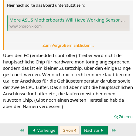
Hier nach sollte das Board unterstützt sein:
More ASUS Motherboards Will Have Working Sensor Monitoring With Linux 6.18 - Phoronix
www.phoronix.com
Zum Vergrößern anklicken....
Listet es auch auf.
Über den EC (embedded controller) Treiber wird nicht der
hauptsächliche Chip für hardware monitoring angesprochen,
sondern das ist ein kleiner Zusatzchip, über den einige Dinge
gesteuert werden. Wenn ich mich recht erinnere läuft bei mir
u.a. der Anschluss für die Gehäusetemperatur darüber sowie
der zweite CPU Lüfter. Das sind aber nicht die hauptsächlichen
Anschlüsse für Lüfter etc., die laufen meist über einen
Nuvoton Chip. (Gibt noch einen zweiten Hersteller, hab da
aber den Namen vergessen.)
Zitieren
Erste
Letzte
Vorherige
3 von 4
Nächste