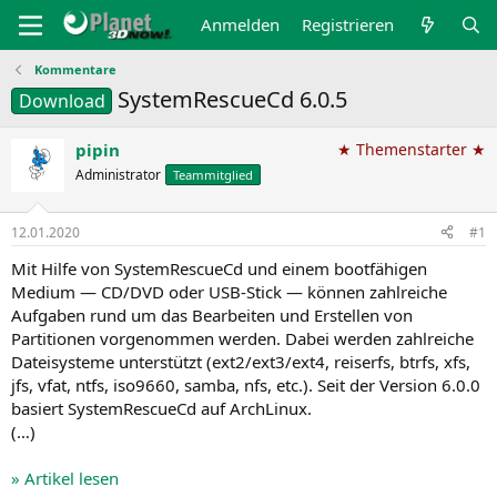
Anmelden
Registrieren
Kommentare
SystemRescueCd 6.0.5
Download
pipin
★ Themenstarter ★
Administrator
Teammitglied
12.01.2020
#1
Mit Hilfe von SystemRescueCd und einem bootfähigen
Medium — CD/DVD oder USB-Stick — können zahlreiche
Aufgaben rund um das Bearbeiten und Erstellen von
Partitionen vorgenommen werden. Dabei werden zahlreiche
Dateisysteme unterstützt (ext2/ext3/ext4, reiserfs, btrfs, xfs,
jfs, vfat, ntfs, iso9660, samba, nfs, etc.). Seit der Version 6.0.0
basiert SystemRescueCd auf ArchLinux.
(…)
» Artikel lesen