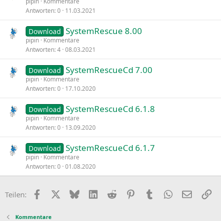
pipin
Kommentare
Antworten
0
11.03.2021
SystemRescue 8.00
Download
pipin
Kommentare
Antworten
4
08.03.2021
SystemRescueCd 7.00
Download
pipin
Kommentare
Antworten
0
17.10.2020
SystemRescueCd 6.1.8
Download
pipin
Kommentare
Antworten
0
13.09.2020
SystemRescueCd 6.1.7
Download
pipin
Kommentare
Antworten
0
01.08.2020
Facebook
X
Bluesky
LinkedIn
Reddit
Pinterest
Tumblr
WhatsApp
E-Mail
Li
Teilen:
Kommentare