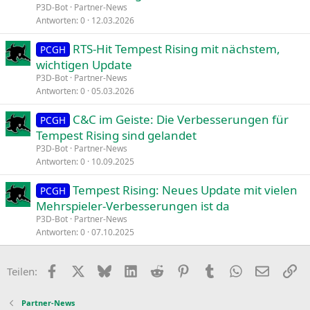
P3D-Bot
Partner-News
Antworten
0
12.03.2026
RTS-Hit Tempest Rising mit nächstem,
PCGH
wichtigen Update
P3D-Bot
Partner-News
Antworten
0
05.03.2026
C&C im Geiste: Die Verbesserungen für
PCGH
Tempest Rising sind gelandet
P3D-Bot
Partner-News
Antworten
0
10.09.2025
Tempest Rising: Neues Update mit vielen
PCGH
Mehrspieler-Verbesserungen ist da
P3D-Bot
Partner-News
Antworten
0
07.10.2025
Facebook
X
Bluesky
LinkedIn
Reddit
Pinterest
Tumblr
WhatsApp
E-Mail
Li
Teilen:
Partner-News