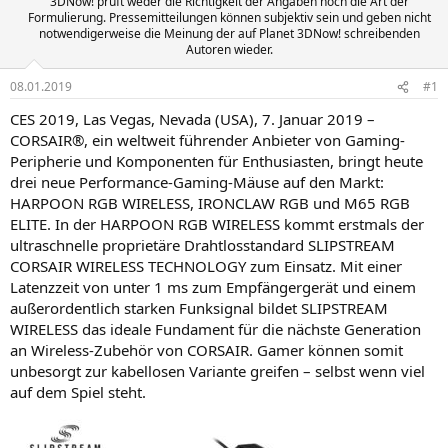
3DNow! prüft weder die Richtigkeit der Angaben noch die Art der
Formulierung. Pressemitteilungen können subjektiv sein und geben nicht
notwendigerweise die Meinung der auf Planet 3DNow! schreibenden
Autoren wieder.
08.01.2019
#1
CES 2019, Las Vegas, Nevada (USA), 7. Januar 2019 –
CORSAIR®, ein weltweit führender Anbieter von Gaming-
Peripherie und Komponenten für Enthusiasten, bringt heute
drei neue Performance-Gaming-Mäuse auf den Markt:
HARPOON RGB WIRELESS, IRONCLAW RGB und M65 RGB
ELITE. In der HARPOON RGB WIRELESS kommt erstmals der
ultraschnelle proprietäre Drahtlosstandard SLIPSTREAM
CORSAIR WIRELESS TECHNOLOGY zum Einsatz. Mit einer
Latenzzeit von unter 1 ms zum Empfängergerät und einem
außerordentlich starken Funksignal bildet SLIPSTREAM
WIRELESS das ideale Fundament für die nächste Generation
an Wireless-Zubehör von CORSAIR. Gamer können somit
unbesorgt zur kabellosen Variante greifen – selbst wenn viel
auf dem Spiel steht.