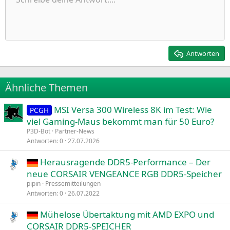
Linksbündig
9
Normal
Entwurf speichern
Arial
Schriftgröße
Ausrichtung
Zitat
Wiederholen
Medien
BBCode umschalten
Textfarbe
Paragraph format
Tabelle einfügen
Formatierung entfernen
Schriftfamilie
Insert horizontal line
Entwürfe
Durchgestrichen
Spoiler
Unterstrichen
Code
Inline-Code
Inline-Spoiler
Einzug vergrößern
10
Entwurf löschen
Zentriert
Heading 1
Book Antiqua
Einzug verkleinern
12
Courier New
Rechtsbündig
Heading 2
15
Georgia
Justify text
Antworten
Heading 3
18
Tahoma
22
Times New Roman
Ähnliche Themen
26
Trebuchet MS
MSI Versa 300 Wireless 8K im Test: Wie
Verdana
PCGH
viel Gaming-Maus bekommt man für 50 Euro?
P3D-Bot
Partner-News
Antworten
0
27.07.2026
Herausragende DDR5-Performance – Der
neue CORSAIR VENGEANCE RGB DDR5-Speicher
pipin
Pressemitteilungen
Antworten
0
26.07.2022
Mühelose Übertaktung mit AMD EXPO und
CORSAIR DDR5-SPEICHER