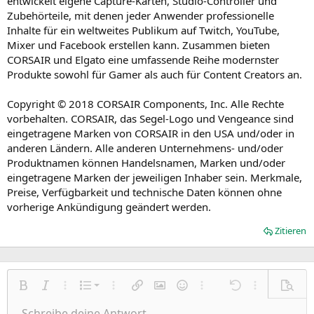
entwickelt eigene Capture-Karten, Studio-Controller und
Zubehörteile, mit denen jeder Anwender professionelle
Inhalte für ein weltweites Publikum auf Twitch, YouTube,
Mixer und Facebook erstellen kann. Zusammen bieten
CORSAIR und Elgato eine umfassende Reihe modernster
Produkte sowohl für Gamer als auch für Content Creators an.
Copyright © 2018 CORSAIR Components, Inc. Alle Rechte
vorbehalten. CORSAIR, das Segel-Logo und Vengeance sind
eingetragene Marken von CORSAIR in den USA und/oder in
anderen Ländern. Alle anderen Unternehmens- und/oder
Produktnamen können Handelsnamen, Marken und/oder
eingetragene Marken der jeweiligen Inhaber sein. Merkmale,
Preise, Verfügbarkeit und technische Daten können ohne
vorherige Ankündigung geändert werden.
Zitieren
Nummerierte Liste
Fett
Kursiv
Weitere Einstellungen…
Liste
Weitere Einstellungen…
Link einfügen
Bild einfügen
Smileys
Weitere Einstellungen…
Rückgängig
Weitere Einst
Vorsch
Ungeordnete Liste
Schreibe deine Antwort....