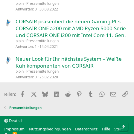
pipin
Pressemitteilungen
Antworten
0
30.08.2022
CORSAIR präsentiert die neuen Gaming-PCs
CORSAIR ONE a200 mit AMD Ryzen 5000-Serie
und CORSAIR ONE i200 mit Intel Core 11. Gen.
pipin
Pressemitteilungen
Antworten
1
14.04.2021
Neuer Look für Ihr nächstes System – Weiße
Kühlkomponenten von CORSAIR
pipin
Pressemitteilungen
Antworten
0
25.02.2020
Facebook
X
Bluesky
LinkedIn
Reddit
Pinterest
Tumblr
WhatsApp
E-Mail
Li
Teilen:
Pressemitteilungen
Deutsch
Obe
Impressum
Nutzungsbedingungen
Datenschutz
Hilfe
Start