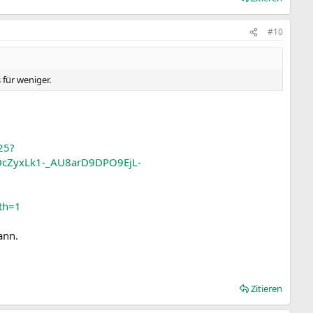
#10
für weniger.
25?
cZyxLk1-_AU8arD9DPO9EjL-
th=1
ann.
Zitieren