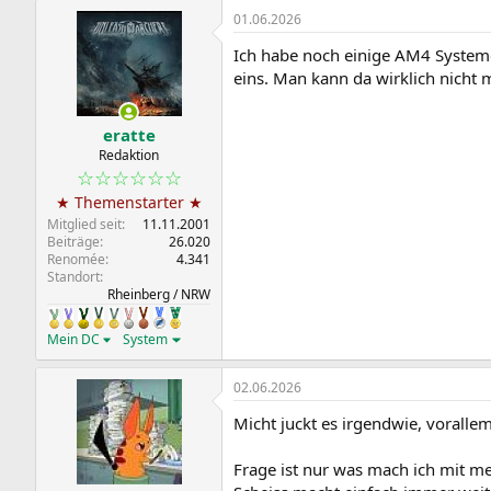
a
01.06.2026
k
t
Ich habe noch einige AM4 System
i
o
eins. Man kann da wirklich nicht
n
e
n
eratte
:
Redaktion
☆☆☆☆☆☆
★ Themenstarter ★
Mitglied seit
11.11.2001
Beiträge
26.020
Renomée
4.341
Standort
Rheinberg / NRW
Mein DC
System
02.06.2026
Micht juckt es irgendwie, vorall
Frage ist nur was mach ich mit m