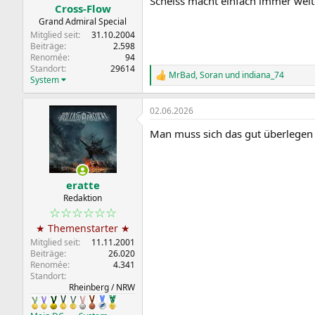
Scheiss macht einfach immer weiter
Cross-Flow
Grand Admiral Special
Mitglied seit
31.10.2004
Beiträge
2.598
Renomée
94
Standort
29614
MrBad
,
Soran
und
indiana_74
R
System
e
a
02.06.2026
k
t
Man muss sich das gut überlegen 
i
o
n
e
n
eratte
:
Redaktion
☆☆☆☆☆☆
★ Themenstarter ★
Mitglied seit
11.11.2001
Beiträge
26.020
Renomée
4.341
Standort
Rheinberg / NRW