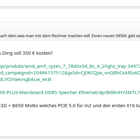
nach dem was man mit dem Rechner machen will. Einen neuen 5950X gibt es 
s Ding soll 350 € kosten?
shop/produkt/amd_am5_ryzen_7_7800x3d_8x_4_20ghz_tray-3497
d_campaignid=20486157512&gclid=Cj0KCQjw_vnQBhCxARIsAD
dLVC0YaAvsgEALw_wcB
50-PLUS-Mainboard-DDR5-Speicher-Ethernet/dp/B0BHHY3M7L?
3D + B650 MoBo welches PCIE 5.0 für m2 und den ersten X16 k