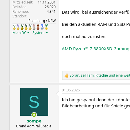
Mitglied seit
11.11.2001
Beiträge
26.020
Renomée
4.341
Das wird, bei ausreichender Verf
Standort
Rheinberg / NRW
Bei den aktuellen RAM und SSD Pr
Mein DC
System
noch mal aufzurüsten.
AMD Ryzen™ 7 5800X3D Gaming-
Soran
,
seTTam
,
Ritschie
und eine wei
R
e
a
01.06.2026
k
S
t
Ich bin gespannt denn der könnte 
i
o
Bildbearbeitung und für Spiele gen
n
e
n
sompe
:
Grand Admiral Special