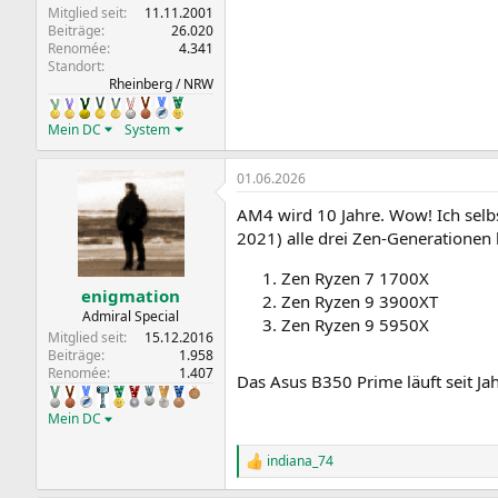
Mitglied seit
11.11.2001
Beiträge
26.020
Renomée
4.341
Standort
Rheinberg / NRW
Mein DC
System
01.06.2026
AM4 wird 10 Jahre. Wow! Ich sel
2021) alle drei Zen-Generationen 
Zen Ryzen 7 1700X
enigmation
Zen Ryzen 9 3900XT
Admiral Special
Zen Ryzen 9 5950X
Mitglied seit
15.12.2016
Beiträge
1.958
Renomée
1.407
Das Asus B350 Prime läuft seit J
Mein DC
indiana_74
R
e