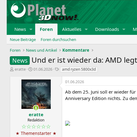
News
Foren
Aktuelles
Downloads
Mi
Neue Beiträge
Foren durchsuchen
Foren
News und Artikel
Kommentare
Und er ist wieder da: AMD leg
News
E
E
S
eratte
01.06.2026
amd ryzen 5800x3d
r
r
c
s
s
h
01.06.2026
t
t
l
e
e
a
Ab dem 25. Juni soll er wieder f
l
l
g
Anniversary Edition nichts. Zu de
l
l
w
e
t
o
r
a
r
eratte
m
t
Redaktion
e
☆☆☆☆☆☆
★ Themenstarter ★