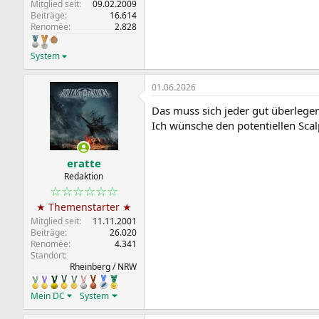
Mitglied seit
09.02.2009
Beiträge
16.614
Renomée
2.828
System
01.06.2026
Das muss sich jeder gut überlegen
Ich wünsche den potentiellen Scalp
eratte
Redaktion
☆☆☆☆☆☆
★ Themenstarter ★
Mitglied seit
11.11.2001
Beiträge
26.020
Renomée
4.341
Standort
Rheinberg / NRW
Mein DC
System