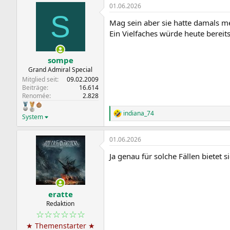
01.06.2026
S
Mag sein aber sie hatte damals m
Ein Vielfaches würde heute berei
sompe
Grand Admiral Special
Mitglied seit
09.02.2009
Beiträge
16.614
Renomée
2.828
indiana_74
R
System
e
a
01.06.2026
k
t
Ja genau für solche Fällen bietet s
i
o
n
e
n
eratte
:
Redaktion
☆☆☆☆☆☆
★ Themenstarter ★