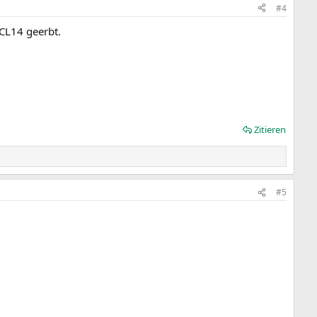
#4
CL14 geerbt.
Zitieren
#5