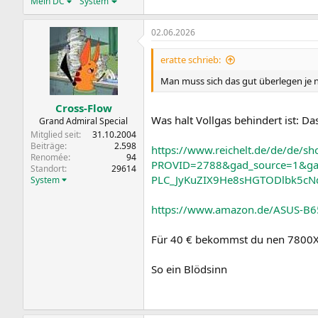
Mein DC
System
02.06.2026
eratte schrieb:
Man muss sich das gut überlegen je 
Cross-Flow
Was halt Vollgas behindert ist: Da
Grand Admiral Special
Mitglied seit
31.10.2004
Beiträge
2.598
https://www.reichelt.de/de/de/
Renomée
94
PROVID=2788&gad_source=1&ga
Standort
29614
PLC_JyKuZIX9He8sHGTODlbk5cN
System
https://www.amazon.de/ASUS-B6
Für 40 € bekommst du nen 7800X
So ein Blödsinn