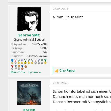
28.05.2026
Nimm Linux Mint
Sabroe SMC
Grand Admiral Special
Mitglied seit
14.05.2008
Beiträge
5.087
Renomée
742
Standort
Castrop-Rauxel
Chip-Ripper
R
Mein DC
System
e
a
28.05.2026
k
t
Schön komfortabel ist sich einen 
i
o
Dananch muss man nur noch sich d
n
Danach Rechner mit Ventoystick s
e
n
eratte