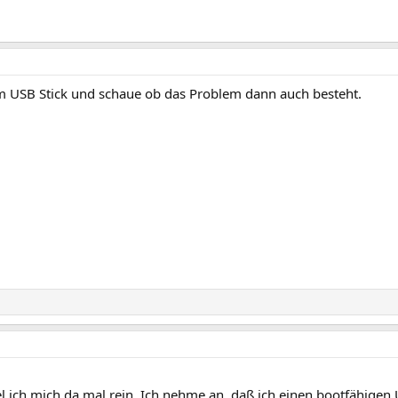
em USB Stick und schaue ob das Problem dann auch besteht.
 ich mich da mal rein. Ich nehme an, daß ich einen bootfähigen 