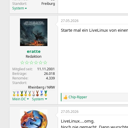
Standort
Freiburg
System
27.05.2026
Starte mal ein LiveLinux von ein
eratte
Redaktion
☆☆☆☆☆☆
Mitglied seit
11.11.2001
Beiträge
26.018
Renomée
4.339
Standort
Rheinberg / NRW
Chip-Ripper
R
Mein DC
System
e
a
27.05.2026
k
t
LiveLinux....omg.
i
o
Noch nie gemacht. Dann wurschtel