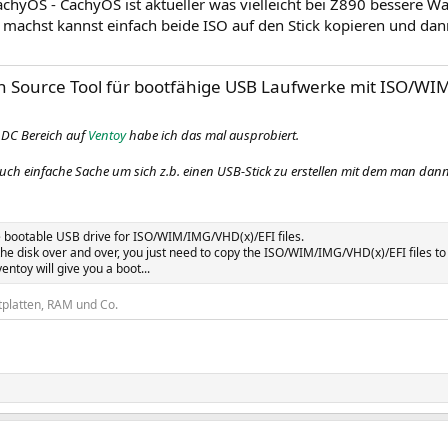
chyOS - CachyOS ist aktueller was vielleicht bei Z890 bessere Wah
machst kannst einfach beide ISO auf den Stick kopieren und dan
 Source Tool für bootfähige USB Laufwerke mit ISO/WIM
 DC Bereich auf
Ventoy
habe ich das mal ausprobiert.
m auch einfache Sache um sich z.b. einen USB-Stick zu erstellen mit dem man dann
e bootable USB drive for ISO/WIM/IMG/VHD(x)/EFI files.
the disk over and over, you just need to copy the ISO/WIM/IMG/VHD(x)/EFI files to
ntoy will give you a boot...
tplatten, RAM und Co.