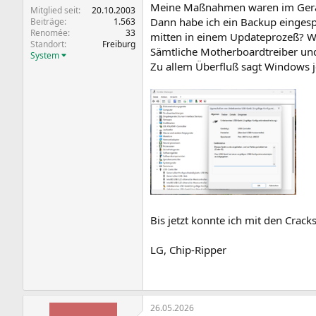
Meine Maßnahmen waren im Geräte
Mitglied seit
20.10.2003
Dann habe ich ein Backup eingesp
Beiträge
1.563
Renomée
33
mitten in einem Updateprozeß? W
Standort
Freiburg
Sämtliche Motherboardtreiber und
System
Zu allem Überfluß sagt Windows jet
Bis jetzt konnte ich mit den Cra
LG, Chip-Ripper
26.05.2026