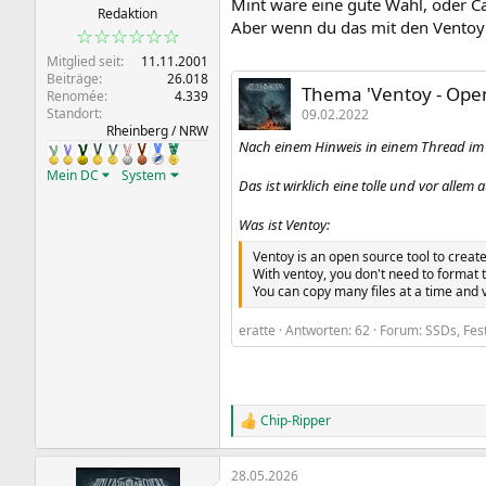
Mint wäre eine gute Wahl, oder Ca
:
Redaktion
Aber wenn du das mit den Ventoy 
☆☆☆☆☆☆
Mitglied seit
11.11.2001
Beiträge
26.018
Thema 'Ventoy - Open
Renomée
4.339
Standort
09.02.2022
Rheinberg / NRW
Nach einem Hinweis in einem Thread im
Mein DC
System
Das ist wirklich eine tolle und vor alle
Was ist Ventoy:
Ventoy is an open source tool to creat
With ventoy, you don't need to format 
You can copy many files at a time and ve
eratte
Antworten: 62
Forum:
SSDs, Fes
Chip-Ripper
R
e
a
28.05.2026
k