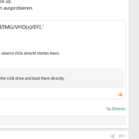
l ist.
n ausprobieren.
/IMG/VHD(x)/EFI.'
 diverse ISOs direckt starten kann.
 the USB drive and boot them directly.
Zitieren
#11