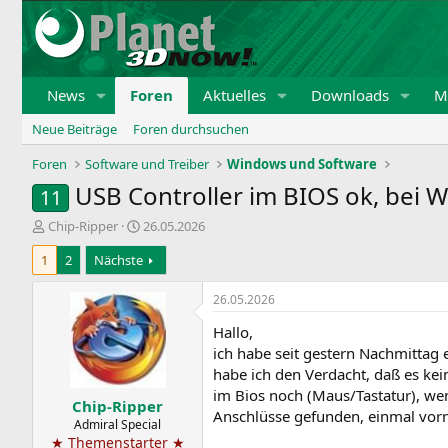
News
Foren
Aktuelles
Downloads
Mi
Neue Beiträge
Foren durchsuchen
Foren
Software und Treiber
Windows und Software
USB Controller im BIOS ok, bei 
11
E
E
Chip-Ripper
26.05.2026
r
r
1
2
Nächste
s
s
t
t
e
e
26.05.2026
l
l
Hallo,
l
l
e
t
ich habe seit gestern Nachmittag 
r
a
habe ich den Verdacht, daß es ke
m
im Bios noch (Maus/Tastatur), w
Chip-Ripper
Anschlüsse gefunden, einmal vorne
Admiral Special
★ Themenstarter ★