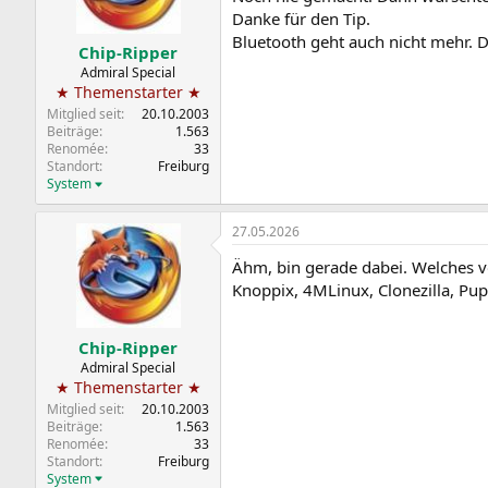
n
Danke für den Tip.
e
Bluetooth geht auch nicht mehr. 
n
Chip-Ripper
:
Admiral Special
★ Themenstarter ★
Mitglied seit
20.10.2003
Beiträge
1.563
Renomée
33
Standort
Freiburg
System
27.05.2026
Ähm, bin gerade dabei. Welches v
Knoppix, 4MLinux, Clonezilla, Pu
Chip-Ripper
Admiral Special
★ Themenstarter ★
Mitglied seit
20.10.2003
Beiträge
1.563
Renomée
33
Standort
Freiburg
System