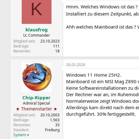
K
Hmm. Welches Windows ist das ? G
Installiert zu diesem Zeitpunkt, 
Ahh welches Mainboard ist das ? W
klausfrog
Lt. Commander
Mitglied seit
23.10.2023
Beiträge
111
Renomée
18
26.05.2026
Windows 11 Home 25H2.
Mainboard ist ein MSI Mag Z890 mi
Keine Softwareinstallationen zu 
Der Rechner war an, im Ruhemodus
Chip-Ripper
Normalerweise zeigt Windows doc
Admiral Special
Allerdings kam direkt nach dem ei
★ Themenstarter ★
durchgeführt. 30% fertiggestellt.
Mitglied seit
20.10.2003
Beiträge
1.563
Renomée
33
Standort
Freiburg
System