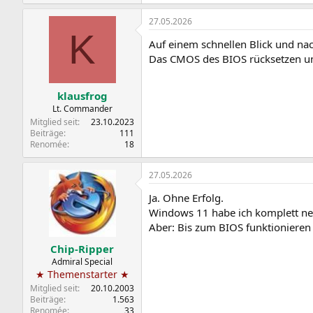
27.05.2026
K
Auf einem schnellen Blick und nac
Das CMOS des BIOS rücksetzen und
klausfrog
Lt. Commander
Mitglied seit
23.10.2023
Beiträge
111
Renomée
18
27.05.2026
Ja. Ohne Erfolg.
Windows 11 habe ich komplett neu i
Aber: Bis zum BIOS funktionieren 
Chip-Ripper
Admiral Special
★ Themenstarter ★
Mitglied seit
20.10.2003
Beiträge
1.563
Renomée
33