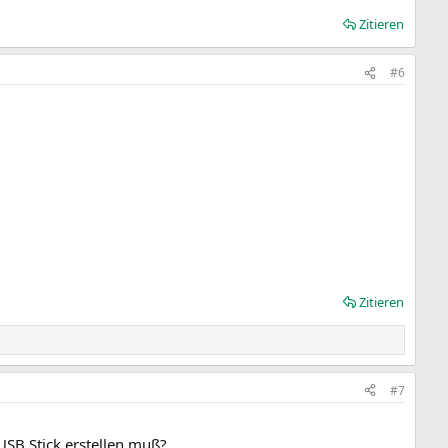
Zitieren
#6
Zitieren
#7
USB Stick erstellen muß?