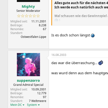
Alles gute auch für die nächsten 4
Mighty
Ich werde euch natürlich auch we
Senior Moderator
☆☆☆☆☆☆
Mal schauen wie das Gewinnspiel 
)
Mitglied seit
11.11.2001
Beiträge
8.238
schöne Grüße,
Renomée
67
Standort
Hardwarefreak
Is es doch schon längst
Ostwestfalen Lippe
16.08.2003
das war die überraschung...
was wurd denn aus dem hauptgewi
suppenzorro
Grand Admiral Special
Mitglied seit
10.09.2001
Beiträge
12.779
Renomée
97
Standort
7 Weltmeere
Mein DC
System