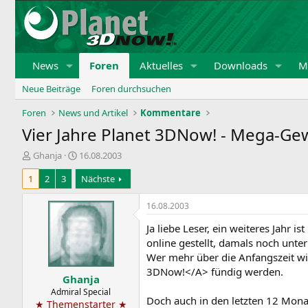
News
Foren
Aktuelles
Downloads
Mi
Neue Beiträge
Foren durchsuchen
Foren
News und Artikel
Kommentare
Vier Jahre Planet 3DNow! - Mega-Ge
E
E
Ghanja
16.08.2003
r
r
1
2
3
Nächste
s
s
t
t
e
e
16.08.2003
l
l
Ja liebe Leser, ein weiteres Jahr
l
l
e
t
online gestellt, damals noch unt
r
a
Wer mehr über die Anfangszeit w
m
3DNow!</A> fündig werden.
Ghanja
Admiral Special
Doch auch in den letzten 12 Mona
★ Themenstarter ★