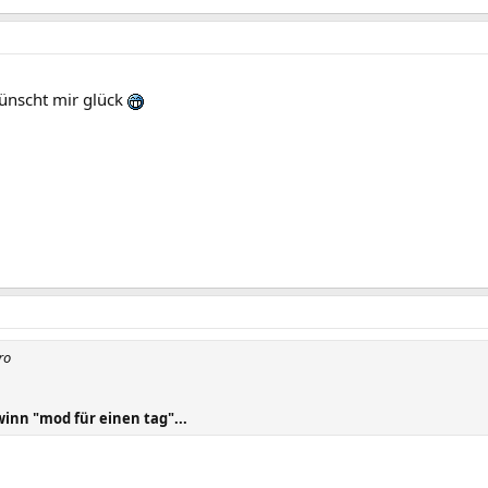
ünscht mir glück
ro
nn "mod für einen tag"...