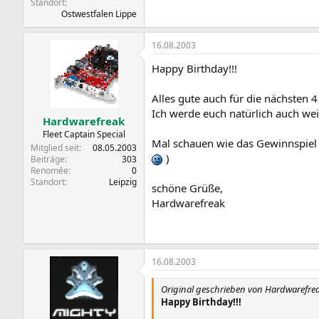
Standort
Ostwestfalen Lippe
16.08.2003
Happy Birthday!!!
Alles gute auch für die nächsten 4
Ich werde euch natürlich auch wei
Hardwarefreak
Fleet Captain Special
Mal schauen wie das Gewinnspiel 
Mitglied seit
08.05.2003
)
Beiträge
303
Renomée
0
Standort
Leipzig
schöne Grüße,
Hardwarefreak
16.08.2003
Original geschrieben von Hardwarefre
Happy Birthday!!!