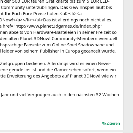
on der 500 EUR teuren Grafikkarte bis zum 5 EUR LED-
er Community unterzubringen. Das Gewinnspiel läuft bis
t Ihr Euch Eure Preise holen:<ul><li><a
Now!</a></li></ul>Das ist allerdings noch nicht alles.
<a href="http://www.planet3dgames.de/index.php"
n abseits von Hardware-Basteleien in seiner Freizeit so
on den alten Planet 3DNow! Community-Membern eventuell
tschsprachige Fanseite zum Online-Spiel Shadowbane und
el leider von seinem Publisher in Europa gecancelt wurde.
Zielgruppen bedienen. Allerdings wird es einen News-
ene gerade los ist und die Gamer sehen sofort, wenn ein
 nette Erweiterung des Angebots auf Planet 3DNow! wie wir
n Jahr und viel Vergnügen auch in den nächsten 52 Wochen
Zitieren