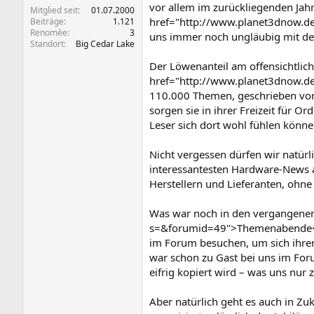
vor allem im zurückliegenden Ja
Mitglied seit
01.07.2000
href="http://www.planet3dnow.de/
Beiträge
1.121
Renomée
3
uns immer noch ungläubig mit dem
Standort
Big Cedar Lake
Der Löwenanteil am offensichtlich
href="http://www.planet3dnow.de/
110.000 Themen, geschrieben von
sorgen sie in ihrer Freizeit für
Leser sich dort wohl fühlen könne
Nicht vergessen dürfen wir natürl
interessantesten Hardware-News a
Herstellern und Lieferanten, ohne
Was war noch in den vergangenen
s=&forumid=49">Themenabende</a>
im Forum besuchen, um sich ihren 
war schon zu Gast bei uns im For
eifrig kopiert wird – was uns nur z
Aber natürlich geht es auch in Zu