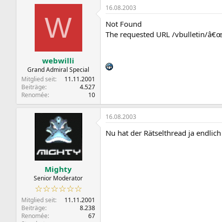
16.08.2003
W
Not Found
The requested URL /vbulletin/â€œ
webwilli
Grand Admiral Special
Mitglied seit
11.11.2001
Beiträge
4.527
Renomée
10
16.08.2003
Nu hat der Rätselthread ja endlic
Mighty
Senior Moderator
☆☆☆☆☆☆
Mitglied seit
11.11.2001
Beiträge
8.238
Renomée
67