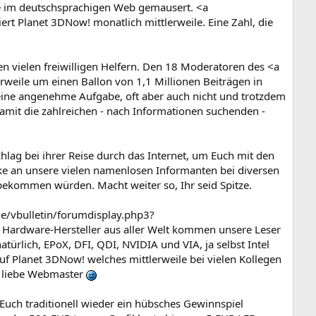
e im deutschsprachigen Web gemausert. <a
t Planet 3DNow! monatlich mittlerweile. Eine Zahl, die
en vielen freiwilligen Helfern. Den 18 Moderatoren des <a
weile um einen Ballon von 1,1 Millionen Beiträgen in
ine angenehme Aufgabe, oft aber auch nicht und trotzdem
amit die zahlreichen - nach Informationen suchenden -
lag bei ihrer Reise durch das Internet, um Euch mit den
nke an unsere vielen namenlosen Informanten bei diversen
 bekommen würden. Macht weiter so, Ihr seid Spitze.
e/vbulletin/forumdisplay.php3?
 Hardware-Hersteller aus aller Welt kommen unsere Leser
ürlich, EPoX, DFI, QDI, NVIDIA und VIA, ja selbst Intel
f Planet 3DNow! welches mittlerweile bei vielen Kollegen
er, liebe Webmaster
Euch traditionell wieder ein hübsches Gewinnspiel