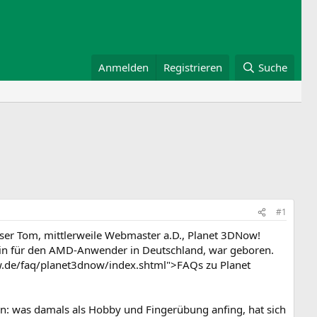
Anmelden
Registrieren
Suche
#1
unser Tom, mittlerweile Webmaster a.D., Planet 3DNow!
azin für den AMD-Anwender in Deutschland, war geboren.
ow.de/faq/planet3dnow/index.shtml">FAQs zu Planet
en: was damals als Hobby und Fingerübung anfing, hat sich