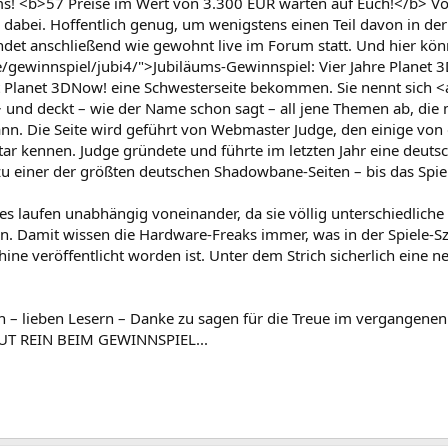
äums! <b>57 Preise im Wert von 3.300 EUR warten auf Euch!</b> V
es dabei. Hoffentlich genug, um wenigstens einen Teil davon in d
det anschließend wie gewohnt live im Forum statt. Und hier könn
ewinnspiel/jubi4/">Jubiläums-Gewinnspiel: Vier Jahre Planet 3D
t Planet 3DNow! eine Schwesterseite bekommen. Sie nennt sich 
 deckt – wie der Name schon sagt – all jene Themen ab, die ma
ann. Die Seite wird geführt von Webmaster Judge, den einige v
tar kennen. Judge gründete und führte im letzten Jahr eine deu
it zu einer der größten deutschen Shadowbane-Seiten – bis das Spi
laufen unabhängig voneinander, da sie völlig unterschiedliche 
n. Damit wissen die Hardware-Freaks immer, was in der Spiele-Sz
chine veröffentlicht worden ist. Unter dem Strich sicherlich eine
h – lieben Lesern – Danke zu sagen für die Treue im vergangene
UT REIN BEIM GEWINNSPIEL...