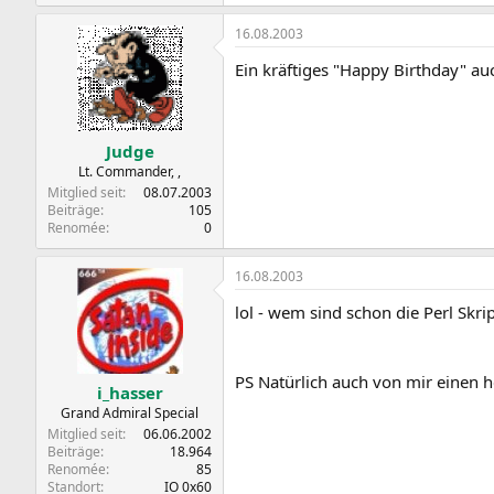
16.08.2003
Ein kräftiges "Happy Birthday" au
Judge
Lt. Commander, ,
Mitglied seit
08.07.2003
Beiträge
105
Renomée
0
16.08.2003
lol - wem sind schon die Perl Skri
PS Natürlich auch von mir einen 
i_hasser
Grand Admiral Special
Mitglied seit
06.06.2002
Beiträge
18.964
Renomée
85
Standort
IO 0x60