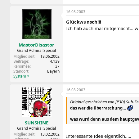
16.08.2003
Glückwunsch!!!
Ich hab auch mal mitgemacht... w
MastorDisastor
Grand Admiral Special
Mitglied seit
18.06.2002
Beiträge
4.139
Renomée
37
Standort
Bayern
System
16.08.2003
Original geschrieben von [P3D] Sub-Ze
das war die überraschung...
was wurd denn aus dem hauptgewi
SUNSHINE
Grand Admiral Special
Mitglied seit
13.02.2002
Interessante Idee eigentlich.....