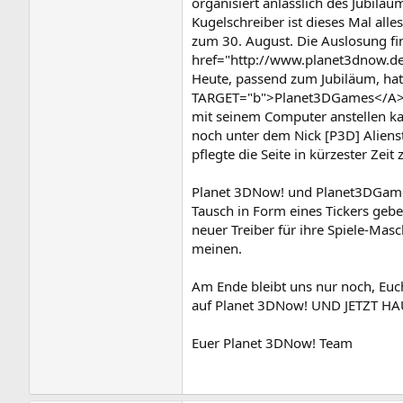
organisiert anlässlich des Jubil
Kugelschreiber ist dieses Mal all
zum 30. August. Die Auslosung fin
href="http://www.planet3dnow.de/g
Heute, passend zum Jubiläum, ha
TARGET="b">Planet3DGames</A> und
mit seinem Computer anstellen k
noch unter dem Nick [P3D] Aliens
pflegte die Seite in kürzester Ze
Planet 3DNow! und Planet3DGames 
Tausch in Form eines Tickers gebe
neuer Treiber für ihre Spiele-Mas
meinen.
Am Ende bleibt uns nur noch, Euc
auf Planet 3DNow! UND JETZT HA
Euer Planet 3DNow! Team