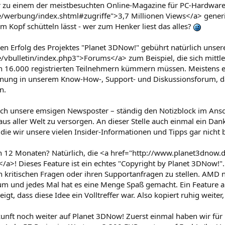
hr zu einem der meistbesuchten Online-Magazine für PC-Hardwar
werbung/index.shtml#zugriffe">3,7 Millionen Views</a> generier
 Kopf schütteln lässt - wer zum Henker liest das alles?
en Erfolg des Projektes "Planet 3DNow!" gebührt natürlich unser
vbulletin/index.php3">Forums</a> zum Beispiel, die sich mittler
 16.000 registrierten Teilnehmern kümmern müssen. Meistens e
 Ordnung in unserem Know-How-, Support- und Diskussionsforum, d
n.
ich unsere emsigen Newsposter – ständig den Notizblock im Ansch
us aller Welt zu versorgen. An dieser Stelle auch einmal ein Da
 die wir unsere vielen Insider-Informationen und Tipps gar nicht
 12 Monaten? Natürlich, die <a href="http://www.planet3dnow.d
! Dieses Feature ist ein echtes "Copyright by Planet 3DNow!".
kritischen Fragen oder ihren Supportanfragen zu stellen. AMD nat
um und jedes Mal hat es eine Menge Spaß gemacht. Ein Feature au
eigt, dass diese Idee ein Volltreffer war. Also kopiert ruhig weit
kunft noch weiter auf Planet 3DNow! Zuerst einmal haben wir für 