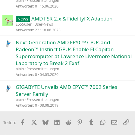
pipin
Pressemitteilungen
Antworten
0
15.06.2020
AMD FSR 2.x & FidelityFX Adaption
News
E555user
User-News
Antworten
22
18.08.2023
Next-Generation AMD EPYC™ CPUs and
Radeon™ Instinct GPUs Enable El Capitan
Supercomputer at Lawrence Livermore National
Laboratory to Break 2 Exaf
pipin
Pressemitteilungen
Antworten
0
04.03.2020
GIGABYTE Unveils AMD EPYC™ 7002 Series
Server Family
pipin
Pressemitteilungen
Antworten
0
08.08.2019
Facebook
X
Bluesky
LinkedIn
Reddit
Pinterest
Tumblr
WhatsApp
E-Mail
Li
Teilen: