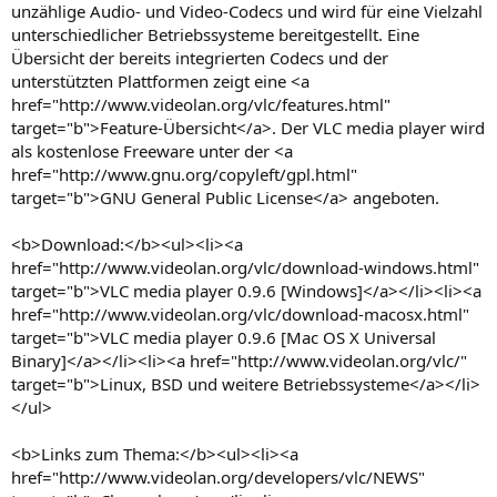
unzählige Audio- und Video-Codecs und wird für eine Vielzahl
unterschiedlicher Betriebssysteme bereitgestellt. Eine
Übersicht der bereits integrierten Codecs und der
unterstützten Plattformen zeigt eine <a
href="http://www.videolan.org/vlc/features.html"
target="b">Feature-Übersicht</a>. Der VLC media player wird
als kostenlose Freeware unter der <a
href="http://www.gnu.org/copyleft/gpl.html"
target="b">GNU General Public License</a> angeboten.
<b>Download:</b><ul><li><a
href="http://www.videolan.org/vlc/download-windows.html"
target="b">VLC media player 0.9.6 [Windows]</a></li><li><a
href="http://www.videolan.org/vlc/download-macosx.html"
target="b">VLC media player 0.9.6 [Mac OS X Universal
Binary]</a></li><li><a href="http://www.videolan.org/vlc/"
target="b">Linux, BSD und weitere Betriebssysteme</a></li>
</ul>
<b>Links zum Thema:</b><ul><li><a
href="http://www.videolan.org/developers/vlc/NEWS"