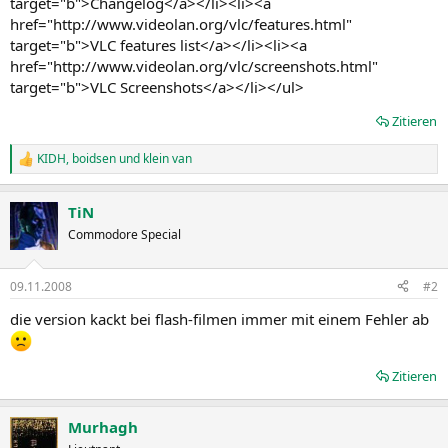
target="b">Changelog</a></li><li><a
href="http://www.videolan.org/vlc/features.html"
target="b">VLC features list</a></li><li><a
href="http://www.videolan.org/vlc/screenshots.html"
target="b">VLC Screenshots</a></li></ul>
Zitieren
KIDH
,
boidsen
und
klein van
R
e
a
TiN
k
t
Commodore Special
i
o
n
09.11.2008
#2
e
n
die version kackt bei flash-filmen immer mit einem Fehler ab
:
Zitieren
Murhagh