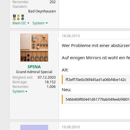
Renomée
202
Standort
Bad Oeynhausen
Mein DC
System
18.08.2010
Wer Probleme mit einer abstürzend
Auf einigen Mirrors ist wohl ein 
SPINA
Alt:
Grand Admiral Special
Mitglied seit
07.12.2003
ff2eff70e0c06f445ad1a06bf4be142c
Beiträge
18.152
Renomée
1.006
Neu:
System
5466469f60441d61779ab049eebf4801
19.08.2010