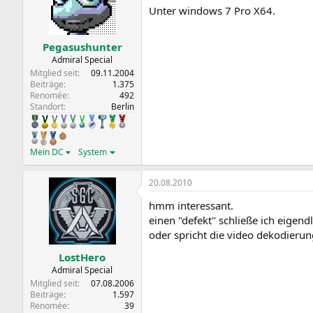
Unter windows 7 Pro X64.
Pegasushunter
Admiral Special
Mitglied seit
09.11.2004
Beiträge
1.375
Renomée
492
Standort
Berlin
Mein DC
System
20.08.2010
hmm interessant.
einen "defekt" schließe ich eigend
oder spricht die video dekodierun
LostHero
Admiral Special
Mitglied seit
07.08.2006
Beiträge
1.597
Renomée
39