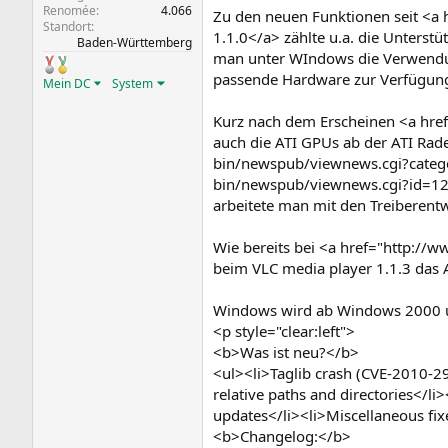
Renomée
4.066
Zu den neuen Funktionen seit <a
Standort
1.1.0</a> zählte u.a. die Unters
Baden-Württemberg
man unter WIndows die Verwendung
passende Hardware zur Verfügung 
Mein DC
System
Kurz nach dem Erscheinen <a hre
auch die ATI GPUs ab der ATI Rad
bin/newspub/viewnews.cgi?catego
bin/newspub/viewnews.cgi?id=12
arbeitete man mit den Treiberen
Wie bereits bei <a href="http:/
beim VLC media player 1.1.3 das
Windows wird ab Windows 2000 unt
<p style="clear:left">
<b>Was ist neu?</b>
<ul><li>Taglib crash (CVE-2010-2
relative paths and directories</li
updates</li><li>Miscellaneous fixe
<b>Changelog:</b>