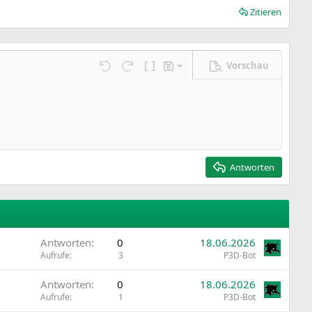
Zitieren
Vorschau
Entwurf speichern
ngen…
Rückgängig
Wiederholen
BBCode umschalten
Entwürfe
Entwurf löschen
Antworten
Antworten
0
18.06.2026
Aufrufe
3
P3D-Bot
Antworten
0
18.06.2026
Aufrufe
1
P3D-Bot