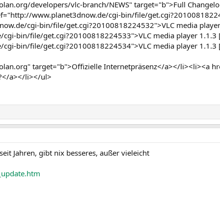
olan.org/developers/vlc-branch/NEWS" target="b">Full Changelo
="http://www.planet3dnow.de/cgi-bin/file/get.cgi?20100818224
now.de/cgi-bin/file/get.cgi?20100818224532">VLC media player 
cgi-bin/file/get.cgi?20100818224533">VLC media player 1.1.3 [
cgi-bin/file/get.cgi?20100818224534">VLC media player 1.1.3 [S
lan.org" target="b">Offizielle Internetpräsenz</a></li><li><a hr
?</a></li></ul>
it Jahren, gibt nix besseres, außer vieleicht
_update.htm