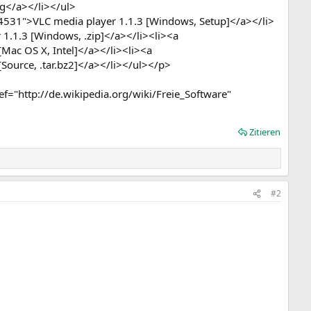
g</a></li></ul>
531">VLC media player 1.1.3 [Windows, Setup]</a></li>
1.1.3 [Windows, .zip]</a></li><li><a
Mac OS X, Intel]</a></li><li><a
ource, .tar.bz2]</a></li></ul></p>
ef="http://de.wikipedia.org/wiki/Freie_Software"
Zitieren
#2