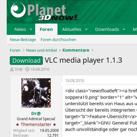
News
Foren
Aktuelles
Downloads
Mi
Neue Beiträge
Foren durchsuchen
Foren
News und Artikel
Kommentare
VLC media player 1.1.3
Download
E
E
Dr@
18.08.2010
r
r
s
s
18.08.2010
t
t
<div class="newsfloatleft"><a h
e
e
l
l
soppera10.png" border="1" alt="V
l
l
unterstützt bereits von Haus aus 
e
t
Übersicht der bereits integrierte
Dr@
r
a
target="b">Feature-Übersicht</a>.
m
Grand Admiral Special
target="_blank">GNU General Publ
★ Themenstarter ★
auch unvollständige oder gar noc
Mitglied seit
19.05.2009
Beiträge
12.791