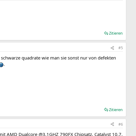
Zitieren
#5
e schwarze quadrate wie man sie sonst nur von defekten
.
Zitieren
#6
 mit AMD Dualcore @3.1GHZ 790FX Chipsatz, Catalyst 10.7.