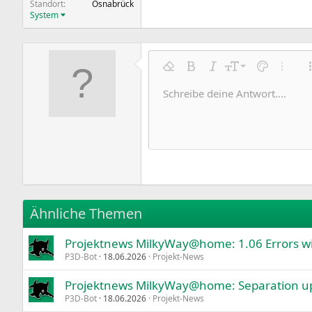
Standort
Osnabrück
System
9
Formatierung entfernen
Fett
Kursiv
Schriftgröße
Textfarbe
Weitere
10
Schreibe deine Antwort....
Arial
Schriftfamilie
Insert horizontal line
Spoiler
Durchgestrichen
Code
Unterstrichen
Inline-Code
Inline-Spoile
12
Book Antiqua
15
Courier New
18
Georgia
22
Tahoma
26
Times New Roman
Ähnliche Themen
Trebuchet MS
Projektnews MilkyWay@home: 1.06 Errors wi
Verdana
P3D-Bot
18.06.2026
Projekt-News
Projektnews MilkyWay@home: Separation up
P3D-Bot
18.06.2026
Projekt-News