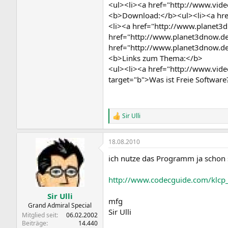
<ul><li><a href="http://www.vide
<b>Download:</b><ul><li><a href
<li><a href="http://www.planet3d
href="http://www.planet3dnow.de/
href="http://www.planet3dnow.de/
<b>Links zum Thema:</b>
<ul><li><a href="http://www.video
target="b">Was ist Freie Software
Sir Ulli
R
e
a
18.08.2010
k
t
ich nutze das Programm ja schon se
i
o
n
http://www.codecguide.com/klcp
e
n
Sir Ulli
mfg
:
Grand Admiral Special
Sir Ulli
Mitglied seit
06.02.2002
Beiträge
14.440