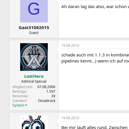
G
Ah daran lag das also, war schon 
Gast31082015
Guest
19.08.2010
schade auch mit 1.1.3 in kombinat
pipelines kennt...) wenn ich auf
LostHero
Admiral Special
Mitglied seit
07.08.2006
Beiträge
1.597
Renomée
39
Standort
Osnabrück
System
19.08.2010
Bei mir läuft alles rund. Zwisch