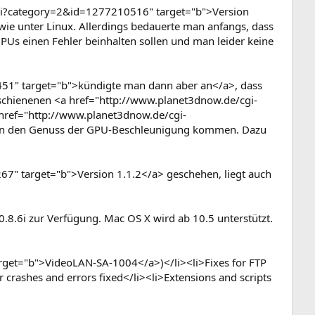
gi?category=2&id=1277210516" target="b">Version
wie unter Linux. Allerdings bedauerte man anfangs, dass
s einen Fehler beinhalten sollen und man leider keine
51" target="b">kündigte man dann aber an</a>, dass
rschienenen <a href="http://www.planet3dnow.de/cgi-
href="http://www.planet3dnow.de/cgi-
 in den Genuss der GPU-Beschleunigung kommen. Dazu
7" target="b">Version 1.1.2</a> geschehen, liegt auch
8.6i zur Verfügung. Mac OS X wird ab 10.5 unterstützt.
arget="b">VideoLAN-SA-1004</a>)</li><li>Fixes for FTP
 crashes and errors fixed</li><li>Extensions and scripts