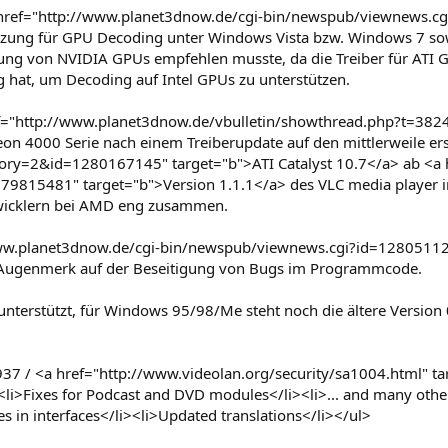
 href="http://www.planet3dnow.de/cgi-bin/newspub/viewnews.c
tützung für GPU Decoding unter Windows Vista bzw. Windows 7 so
 von NVIDIA GPUs empfehlen musste, da die Treiber für ATI GPU
hat, um Decoding auf Intel GPUs zu unterstützen.
f="http://www.planet3dnow.de/vbulletin/showthread.php?t=3824
eon 4000 Serie nach einem Treiberupdate auf den mittlerweile e
ry=2&id=1280167145" target="b">ATI Catalyst 10.7</a> ab <a 
79815481" target="b">Version 1.1.1</a> des VLC media player
twicklern bei AMD eng zusammen.
/www.planet3dnow.de/cgi-bin/newspub/viewnews.cgi?id=128051126
 Augenmerk auf der Beseitigung von Bugs im Programmcode.
erstützt, für Windows 95/98/Me steht noch die ältere Version 0.
937 / <a href="http://www.videolan.org/security/sa1004.html" t
><li>Fixes for Podcast and DVD modules</li><li>... and many other
s in interfaces</li><li>Updated translations</li></ul>