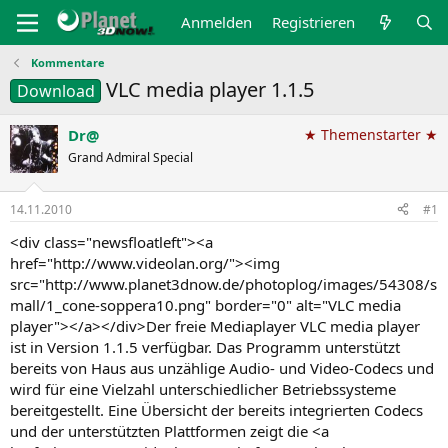
Anmelden
Registrieren
Kommentare
VLC media player 1.1.5
Download
Dr@
★ Themenstarter ★
Grand Admiral Special
14.11.2010
#1
<div class="newsfloatleft"><a
href="http://www.videolan.org/"><img
src="http://www.planet3dnow.de/photoplog/images/54308/s
mall/1_cone-soppera10.png" border="0" alt="VLC media
player"></a></div>Der freie Mediaplayer VLC media player
ist in Version 1.1.5 verfügbar. Das Programm unterstützt
bereits von Haus aus unzählige Audio- und Video-Codecs und
wird für eine Vielzahl unterschiedlicher Betriebssysteme
bereitgestellt. Eine Übersicht der bereits integrierten Codecs
und der unterstützten Plattformen zeigt die <a