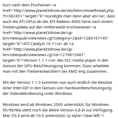
Kurz nach dem Erscheinen <a
href="http://www.planet3dnow.de/vbulletin/showthread.php
?t=382451" target="b">kündigte man dann aber an</a>, dass
auch die ATI GPUs ab der ATI Radeon 4000 Serie nach einem
Treiberupdate auf den mittlerweile erschienenen <a
href="http://www.planet3dnow.de/cgi-
bin/newspub/viewnews.cgi?category=2&id=1280167145"
target="b">ATI Catalyst 10.7</a> ab <a
href="http://www.planet3dnow.de/cgi-
bin/newspub/viewnews.cgi?id=1279815481"
target="b">Version 1.1.1</a> des VLC media player in den
Genuss der GPU-Beschleunigung kommen. Dazu arbeitete
man mit den Treiberentwicklern bei AMD eng zusammen.
Mit der Version 1.1.5 kommen nun auch endlich die Besitzer
einer Intel IGP in den Genuss von Hardwarebeschleunigung
der Videodekodierung unter Windows.
Windows wird ab Windows 2000 unterstützt, für Windows
95/98/Me steht noch die ältere Version 0.8.6i zur Verfügung.
Mac OS X wird ab 10.5 unterstützt.<p style="clear:left;">