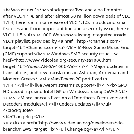
<b>Was ist neu?</b><blockquote>Two and a half months
after VLC 1.1.4, and after almost 50 million downloads of VLC
1.1.4, here is a minor release of VLC 1.1.5. Introducing small
features and fixing important bug and a security issue, here is
VLC 1.1.5.<ul><li>1000 Web-shows listing integrated inside
VLC's playlist, provided by <a href="http://channels.com/"
target="b">Channels.com</a></li><li>New Game Music Emu
(GME) support</li><li>Windows SMB security issue - <a
href="http://www.videolan.org/security/sa1006.html"
target="b">VideoLAN-SA-1006</a></li><li>Major updates in
translations, and new translations in Asturian, Armenian and
Modern Greek</li><li>Mac/Power-PC port fixed in
1.1.4.1</li><li>live .webm streams support</li><li><b>GPU
HD decoding using Intel IGP on Windows, using DxVA2</b>
</li><li>Miscellaneous fixes on all Interfaces, Demuxers and
Decoders modules</li><li>Codecs updates</li></ul>
</blockquote>
<b>Changelog:</b>
<ul><li><a href="http://www.videolan.org/developers/vlc-
branch/NEWS" target="b">Full Changelog</a></li></ul>