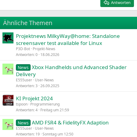
Justify text
Antworten
Heading 3
18
Tahoma
22
Times New Roman
Ähnliche Themen
26
Trebuchet MS
Projektnews MilkyWay@home: Standalone
Verdana
screensaver test available for Linux
P3D-Bot
Projekt-News
Antworten
0
18.06.2026
Xbox Handhelds und Advanced Shader
News
Delivery
E555user
User-News
Antworten
3
26.09.2025
KI Projekt 2024
tspoon
Programmierung
Antworten
4
Freitag um 21:59
AMD FSR4 & FidelityFX Adaption
News
E555user
User-News
Antworten
19
Sonntag um 12:50