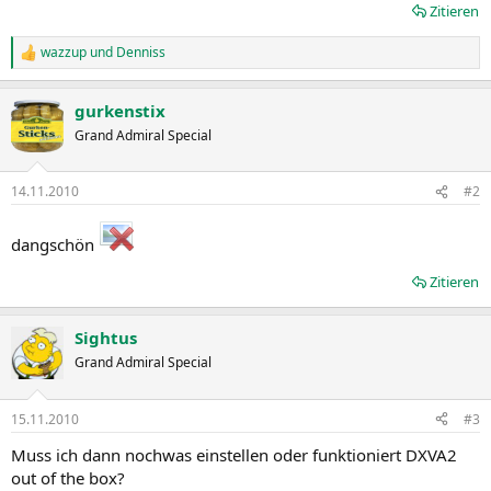
Zitieren
wazzup
und
Denniss
R
e
a
gurkenstix
k
t
Grand Admiral Special
i
o
n
14.11.2010
#2
e
n
:
dangschön
Zitieren
Sightus
Grand Admiral Special
15.11.2010
#3
Muss ich dann nochwas einstellen oder funktioniert DXVA2
out of the box?