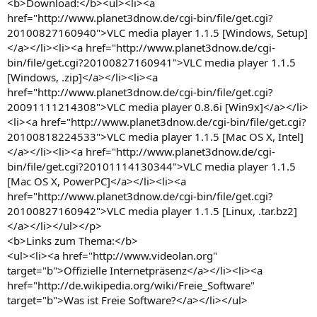
<b>Download:</b><ul><li><a
href="http://www.planet3dnow.de/cgi-bin/file/get.cgi?
20100827160940">VLC media player 1.1.5 [Windows, Setup]
</a></li><li><a href="http://www.planet3dnow.de/cgi-
bin/file/get.cgi?20100827160941">VLC media player 1.1.5
[Windows, .zip]</a></li><li><a
href="http://www.planet3dnow.de/cgi-bin/file/get.cgi?
20091111214308">VLC media player 0.8.6i [Win9x]</a></li>
<li><a href="http://www.planet3dnow.de/cgi-bin/file/get.cgi?
20100818224533">VLC media player 1.1.5 [Mac OS X, Intel]
</a></li><li><a href="http://www.planet3dnow.de/cgi-
bin/file/get.cgi?20101114130344">VLC media player 1.1.5
[Mac OS X, PowerPC]</a></li><li><a
href="http://www.planet3dnow.de/cgi-bin/file/get.cgi?
20100827160942">VLC media player 1.1.5 [Linux, .tar.bz2]
</a></li></ul></p>
<b>Links zum Thema:</b>
<ul><li><a href="http://www.videolan.org"
target="b">Offizielle Internetpräsenz</a></li><li><a
href="http://de.wikipedia.org/wiki/Freie_Software"
target="b">Was ist Freie Software?</a></li></ul>