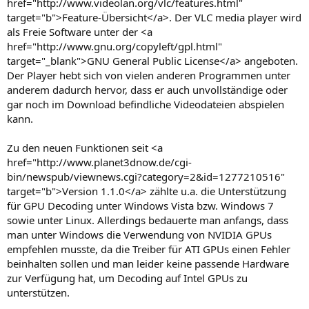
href="http://www.videolan.org/vlc/features.html"
target="b">Feature-Übersicht</a>. Der VLC media player wird
als Freie Software unter der <a
href="http://www.gnu.org/copyleft/gpl.html"
target="_blank">GNU General Public License</a> angeboten.
Der Player hebt sich von vielen anderen Programmen unter
anderem dadurch hervor, dass er auch unvollständige oder
gar noch im Download befindliche Videodateien abspielen
kann.
Zu den neuen Funktionen seit <a
href="http://www.planet3dnow.de/cgi-
bin/newspub/viewnews.cgi?category=2&id=1277210516"
target="b">Version 1.1.0</a> zählte u.a. die Unterstützung
für GPU Decoding unter Windows Vista bzw. Windows 7
sowie unter Linux. Allerdings bedauerte man anfangs, dass
man unter Windows die Verwendung von NVIDIA GPUs
empfehlen musste, da die Treiber für ATI GPUs einen Fehler
beinhalten sollen und man leider keine passende Hardware
zur Verfügung hat, um Decoding auf Intel GPUs zu
unterstützen.