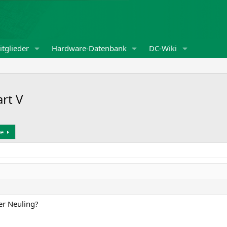
tglieder
Hardware-Datenbank
DC-Wiki
art V
e
er Neuling?