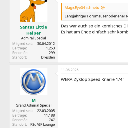
MagicEye04 schrieb:
Langjähriger Forumsuser oder eher 
Das war auch so ein komisches Din
Santas Little
Es hat am Ende einfach sehr kom
Helper
Admiral Special
Mitglied seit
30.04.2012
Beiträge
1.253
Renomée
299
Standort
Dresden
11.06.2026
WERA Zyklop Speed Knarre 1/4"
M
Grand Admiral Special
Mitglied seit
22.03.2005
Beiträge
11.188
Renomée
747
Standort
P3d VIP Lounge