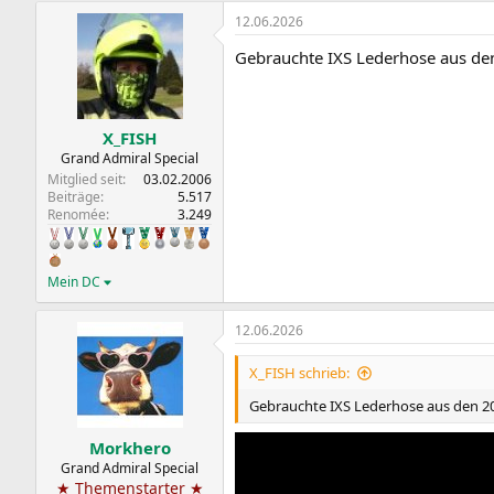
12.06.2026
Gebrauchte IXS Lederhose aus de
X_FISH
Grand Admiral Special
Mitglied seit
03.02.2006
Beiträge
5.517
Renomée
3.249
Mein DC
12.06.2026
X_FISH schrieb:
Gebrauchte IXS Lederhose aus den 20
Morkhero
Grand Admiral Special
★ Themenstarter ★