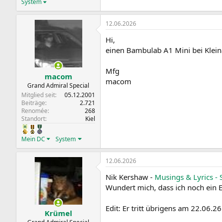
System
12.06.2026
Hi,
einen Bambulab A1 Mini bei Kleina
Mfg
macom
macom
Grand Admiral Special
Mitglied seit
05.12.2001
Beiträge
2.721
Renomée
268
Standort
Kiel
Mein DC
System
12.06.2026
Nik Kershaw -
Musings & Lyrics - 
Wundert mich, dass ich noch ein 
Edit: Er tritt übrigens am 22.06.
Krümel