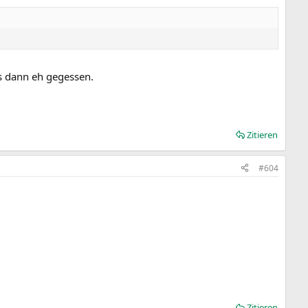
s dann eh gegessen.
Zitieren
#604
Zitieren