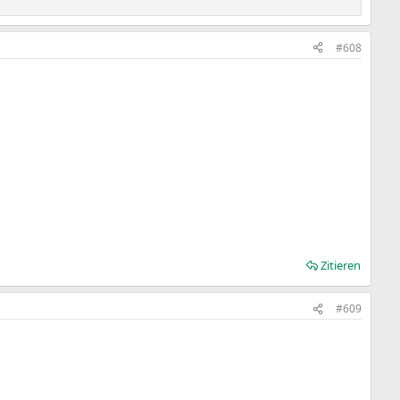
#608
Zitieren
#609