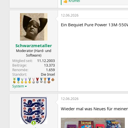
Krümel
R
e
a
12.06.2026
k
t
Ein Bequiet Pure Power 13M-550
i
o
n
e
n
Schwarzmetaller
:
Moderator (Hard- und
Software)
Mitglied seit
11.12.2003
Beiträge
13.373
Renomée
1.659
Standort
Die Insel
System
12.06.2026
Wieder mal was Neues für mein