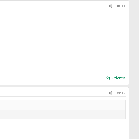
#611
Zitieren
#612