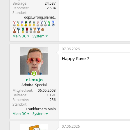
Beiträge
24.587
Renomée
2.604
Standort
oops,wrong.planet..
Mein DC
System
07.06.2026
Happy Rave 7
el-mujo
Admiral Special
Mitglied seit
06.05.2003
Beiträge
1.191
Renomée
256
Standort
Frankfurt am Main
Mein DC
System
07.06.2026