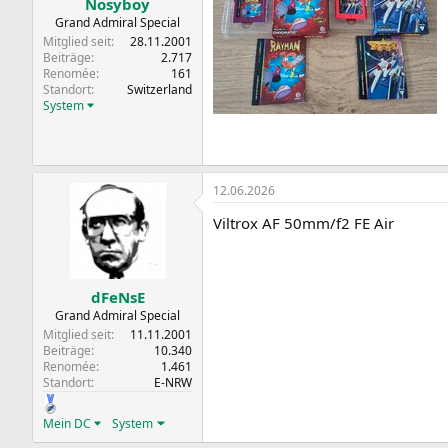
Nosyboy
Grand Admiral Special
Mitglied seit
28.11.2001
Beiträge
2.717
Renomée
161
Standort
Switzerland
System
12.06.2026
Viltrox AF 50mm/f2 FE Air
dFeNsE
Grand Admiral Special
Mitglied seit
11.11.2001
Beiträge
10.340
Renomée
1.461
Standort
E-NRW
Mein DC
System