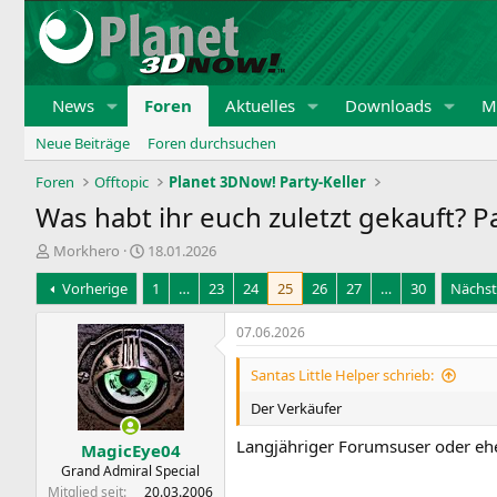
News
Foren
Aktuelles
Downloads
Mi
Neue Beiträge
Foren durchsuchen
Foren
Offtopic
Planet 3DNow! Party-Keller
Was habt ihr euch zuletzt gekauft? P
E
E
Morkhero
18.01.2026
r
r
Vorherige
1
…
23
24
25
26
27
…
30
Nächst
s
s
t
t
e
e
07.06.2026
l
l
l
l
Santas Little Helper schrieb:
e
t
Der Verkäufer
r
a
m
Langjähriger Forumsuser oder eh
MagicEye04
Grand Admiral Special
Mitglied seit
20.03.2006