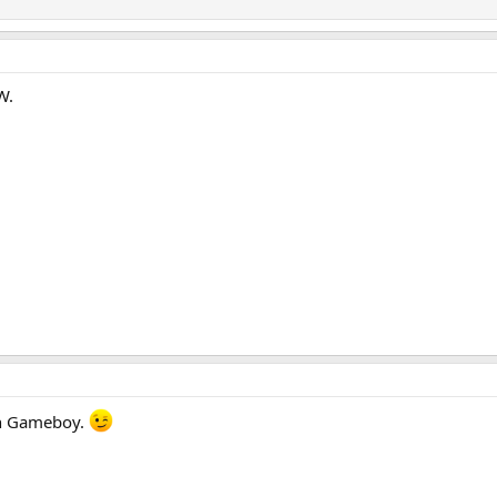
W.
en Gameboy.