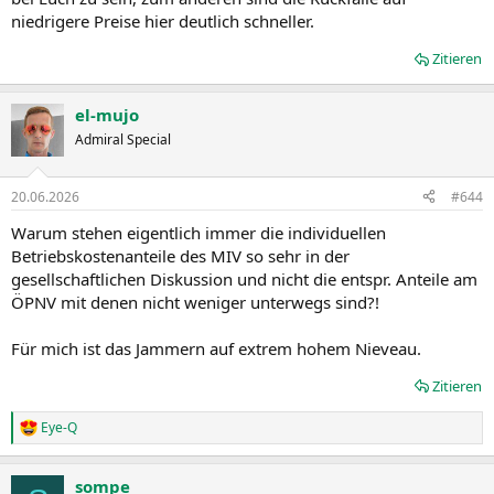
niedrigere Preise hier deutlich schneller.
Zitieren
el-mujo
Admiral Special
20.06.2026
#644
Warum stehen eigentlich immer die individuellen
Betriebskostenanteile des MIV so sehr in der
gesellschaftlichen Diskussion und nicht die entspr. Anteile am
ÖPNV mit denen nicht weniger unterwegs sind?!
Für mich ist das Jammern auf extrem hohem Nieveau.
Zitieren
Eye-Q
R
e
a
sompe
k