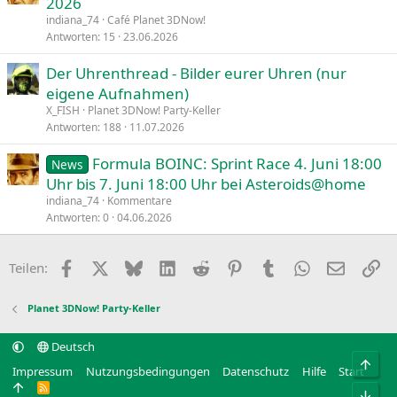
2026
g
f
indiana_74
Café Planet 3DNow!
e
r
Antworten
15
23.06.2026
h
a
Der Uhrenthread - Bilder eurer Uhren (nur
e
g
eigene Aufnahmen)
f
e
t
X_FISH
Planet 3DNow! Party-Keller
Antworten
188
11.07.2026
e
t
Formula BOINC: Sprint Race 4. Juni 18:00
News
Uhr bis 7. Juni 18:00 Uhr bei Asteroids@home
indiana_74
Kommentare
Antworten
0
04.06.2026
Facebook
X
Bluesky
LinkedIn
Reddit
Pinterest
Tumblr
WhatsApp
E-Mail
Li
Teilen:
Planet 3DNow! Party-Keller
Deutsch
Obe
Impressum
Nutzungsbedingungen
Datenschutz
Hilfe
Start
R
Unt