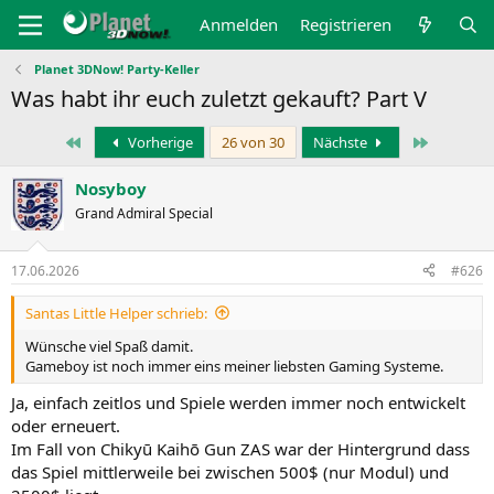
Anmelden
Registrieren
Planet 3DNow! Party-Keller
Was habt ihr euch zuletzt gekauft? Part V
Erste
Letzte
Vorherige
26 von 30
Nächste
Nosyboy
Grand Admiral Special
17.06.2026
#626
Santas Little Helper schrieb:
Wünsche viel Spaß damit.
Gameboy ist noch immer eins meiner liebsten Gaming Systeme.
Ja, einfach zeitlos und Spiele werden immer noch entwickelt
oder erneuert.
Im Fall von Chikyū Kaihō Gun ZAS war der Hintergrund dass
das Spiel mittlerweile bei zwischen 500$ (nur Modul) und