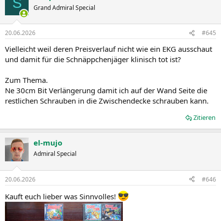
S
t
Grand Admiral Special
i
o
n
20.06.2026
#645
e
n
Vielleicht weil deren Preisverlauf nicht wie ein EKG ausschaut
:
und damit für die Schnäppchenjäger klinisch tot ist?
Zum Thema.
Ne 30cm Bit Verlängerung damit ich auf der Wand Seite die
restlichen Schrauben in die Zwischendecke schrauben kann.
Zitieren
el-mujo
Admiral Special
20.06.2026
#646
Kauft euch lieber was Sinnvolles!