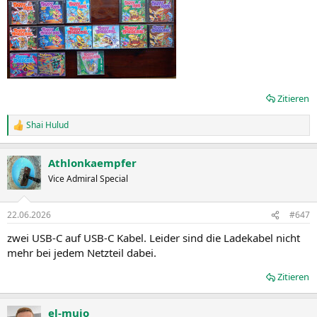
Zitieren
Shai Hulud
R
e
a
Athlonkaempfer
k
t
Vice Admiral Special
i
o
n
22.06.2026
#647
e
n
zwei USB-C auf USB-C Kabel. Leider sind die Ladekabel nicht
:
mehr bei jedem Netzteil dabei.
Zitieren
el-mujo