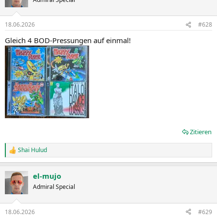
18.06.2026
#628
Gleich 4 BOD-Pressungen auf einmal!
Zitieren
Shai Hulud
R
e
a
el-mujo
k
t
Admiral Special
i
o
n
18.06.2026
#629
e