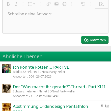
Nummerierte Liste
Fett
Kursiv
Weitere Einstellungen…
Liste
Weitere Einstellungen…
Link einfügen
Bild einfügen
Smileys
Weitere Einstellungen…
Rückgängig
Weitere Einst
Vorsch
Ungeordnete Liste
Schreibe deine Antwort....
Linksbündig
9
Normal
Entwurf speichern
Arial
Schriftgröße
Ausrichtung
Zitat
Wiederholen
Medien
BBCode umschalten
Textfarbe
Paragraph format
Tabelle einfügen
Formatierung entfernen
Schriftfamilie
Insert horizontal line
Entwürfe
Durchgestrichen
Spoiler
Unterstrichen
Code
Inline-Code
Inline-Spoiler
Einzug vergrößern
10
Entwurf löschen
Zentriert
Heading 1
Book Antiqua
Einzug verkleinern
12
Courier New
Rechtsbündig
Heading 2
15
Georgia
Justify text
Antworten
Heading 3
18
Tahoma
22
Times New Roman
Ähnliche Themen
26
Trebuchet MS
Ich könnte kotzen... PART VII
Verdana
Riddler82
Planet 3DNow! Party-Keller
Antworten
504
26.07.2026
Der "Was macht ihr gerade?"-Thread - Part XLII
Schwarzmetaller
Planet 3DNow! Party-Keller
Antworten
2K
Gestern um 04:40
A
Abstimmung Ordendesign Pentathlon
n