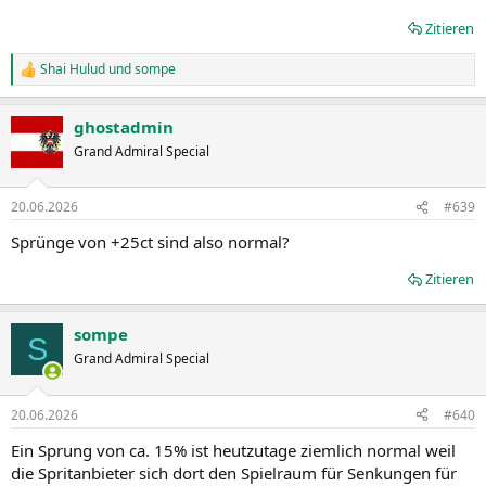
Zitieren
Shai Hulud
und
sompe
R
e
a
ghostadmin
k
t
Grand Admiral Special
i
o
n
20.06.2026
#639
e
n
Sprünge von +25ct sind also normal?
:
Zitieren
sompe
S
Grand Admiral Special
20.06.2026
#640
Ein Sprung von ca. 15% ist heutzutage ziemlich normal weil
die Spritanbieter sich dort den Spielraum für Senkungen für