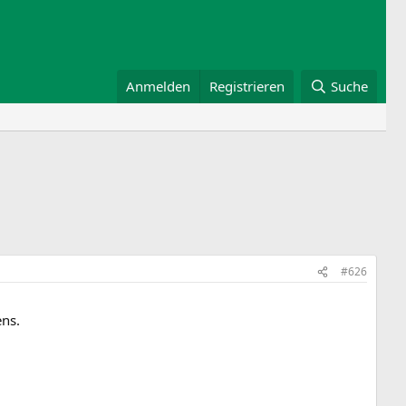
Anmelden
Registrieren
Suche
#626
ens.