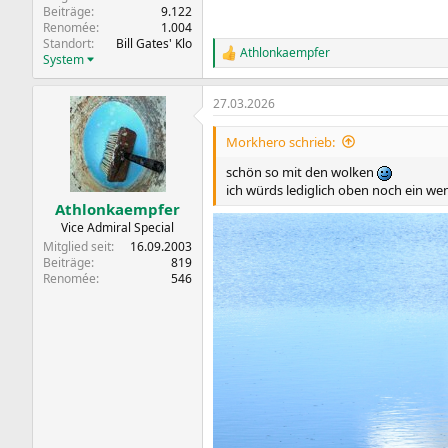
Beiträge
9.122
Renomée
1.004
Standort
Bill Gates' Klo
Athlonkaempfer
R
System
e
a
27.03.2026
k
t
i
Morkhero schrieb:
o
n
schön so mit den wolken
e
ich würds lediglich oben noch ein we
n
Athlonkaempfer
:
Vice Admiral Special
Mitglied seit
16.09.2003
Beiträge
819
Renomée
546