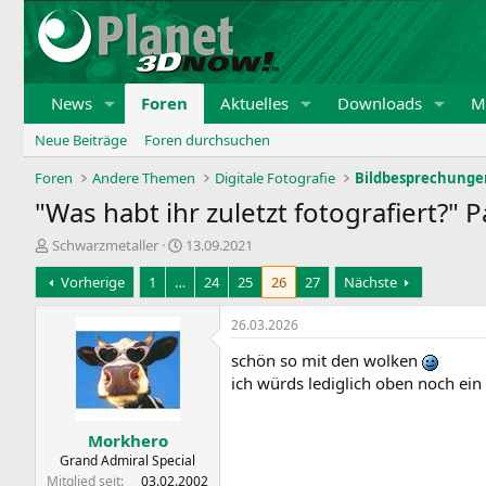
News
Foren
Aktuelles
Downloads
Mi
Neue Beiträge
Foren durchsuchen
Foren
Andere Themen
Digitale Fotografie
Bildbesprechungen
"Was habt ihr zuletzt fotografiert?" P
E
E
Schwarzmetaller
13.09.2021
r
r
Vorherige
1
…
24
25
26
27
Nächste
s
s
t
t
e
e
26.03.2026
l
l
schön so mit den wolken
l
l
e
t
ich würds lediglich oben noch ein
r
a
m
Morkhero
Grand Admiral Special
Mitglied seit
03.02.2002