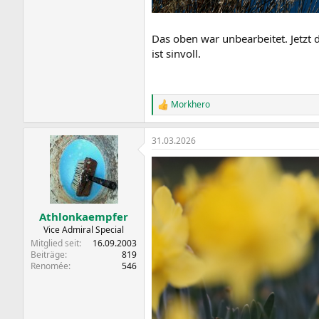
Das oben war unbearbeitet. Jetzt 
ist sinvoll.
Morkhero
R
e
a
31.03.2026
k
t
i
o
n
e
n
Athlonkaempfer
:
Vice Admiral Special
Mitglied seit
16.09.2003
Beiträge
819
Renomée
546