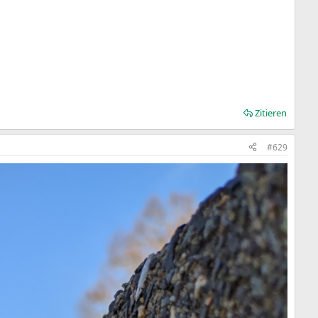
Zitieren
#629