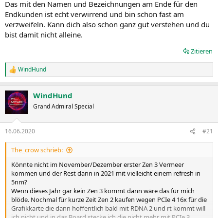
Das mit den Namen und Bezeichnungen am Ende für den
Endkunden ist echt verwirrend und bin schon fast am
verzweifeln. Kann dich also schon ganz gut verstehen und du
bist damit nicht alleine.
Zitieren
WindHund
R
e
a
WindHund
k
t
Grand Admiral Special
i
o
n
16.06.2020
#21
e
n
The_crow schrieb:
:
Könnte nicht im November/Dezember erster Zen 3 Vermeer
kommen und der Rest dann in 2021 mit vielleicht einem refresh in
5nm?
Wenn dieses Jahr gar kein Zen 3 kommt dann wäre das für mich
blöde. Nochmal für kurze Zeit Zen 2 kaufen wegen PCIe 4 16x für die
Grafikkarte die dann hoffentlich bald mit RDNA 2 und rt kommt will
ich nicht und in das Board stecke ich die nicht mehr mit PCIe 3.