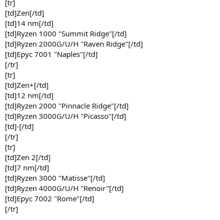
[tr]
[td]Zen[/td]
[td]14 nm[/td]
[td]Ryzen 1000 "Summit Ridge"[/td]
[td]Ryzen 2000G/U/H "Raven Ridge"[/td]
[td]Epyc 7001 "Naples"[/td]
[/tr]
[tr]
[td]Zen+[/td]
[td]12 nm[/td]
[td]Ryzen 2000 "Pinnacle Ridge"[/td]
[td]Ryzen 3000G/U/H "Picasso"[/td]
[td]-[/td]
[/tr]
[tr]
[td]Zen 2[/td]
[td]7 nm[/td]
[td]Ryzen 3000 "Matisse"[/td]
[td]Ryzen 4000G/U/H "Renoir"[/td]
[td]Epyc 7002 "Rome"[/td]
[/tr]