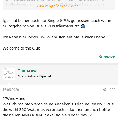
Hoffe die verbrauchen nicht 400 + Watt weil laut Igor schon die
Zum Vergrößern anklicken....
neuen NV karten wohl 300 - 350 Watt verbuchen.
Igor hat bisher auch nur Single GPUs gemessen, auch wenn
@WindHund
er insgeheim von Dual GPUs träumt/nutzt.
Das mit den Namen und Bezeichnungen am Ende für den
Endkunden ist echt verwirrend und bin schon fast am verzweifeln.
Ich kann hier locker 850W abrufen auf Maus-klick Ebene.
Kann dich also schon ganz gut verstehen und du bist damit nicht
alleine.
Welcome to the Club!
Zitieren
The_crow
Grand Admiral Special
16.06.2020
#22
@WindHund
Was ich meinte waren seine Angaben zu den neuen NV GPUs
die wohl 350 Watt max verbrauchen können und ich hoffte
die neuen AMD RDNA 2 aka Big Navi oder Navi 2