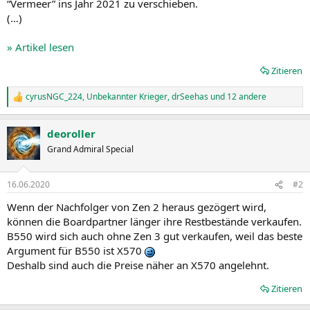
“Vermeer” ins Jahr 2021 zu verschieben.
(…)
» Artikel lesen
Zitieren
cyrusNGC_224
,
Unbekannter Krieger
,
drSeehas
und 12 andere
R
e
a
deoroller
k
t
Grand Admiral Special
i
o
n
16.06.2020
#2
e
n
Wenn der Nachfolger von Zen 2 heraus gezögert wird,
:
können die Boardpartner länger ihre Restbestände verkaufen.
B550 wird sich auch ohne Zen 3 gut verkaufen, weil das beste
Argument für B550 ist X570
Deshalb sind auch die Preise näher an X570 angelehnt.
Zitieren