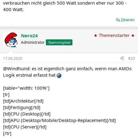
verbrauchen nicht gleich 500 Watt sondern eher nur 300 -
400 Watt.
Zitieren
Nero24
★ Themenstarter ★
Administrator
Teammitglied
17.06.2020
#23
@Windhund: es ist eigentlich ganz einfach, wenn man AMDs
Logik erstmal erfasst hat
[table="width: 100%"]
[tr]
[td]Architektur[/td]
[td]Fertigung[/td]
[td]CPU (Desktop)[/td]
[td]APU (Desktop/Mobile/Desktop-Replacement)[/td]
[td]CPU (Server)[/td]
[/tr]