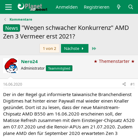
Anmelden
Registrieren
Kommentare
"Wegen schwacher Konkurrenz" AMD
News
Zen 3 Vermeer erst 2021?
Letzte
1 von 2
Nächste
Nero24
★ Themenstarter ★
Administrator
Teammitglied
16.06.2020
#1
Der in der Regel gut informierte taiwanische Branchendienst
Digitimes hat hinter einer Paywall mal wieder einen Knaller
gezündet. Dort ist zu lesen, dass der neue Mainstream-
Chipsatz AMD B550 am 16.06.2020 erscheinen soll, der
Matisse Refresh zusammen mit dem Einsteiger-Chipsatz A520
am 07.07.2020 und die Renoir-APUs am 21.07.2020. Zudem
plane AMD den für September 2020 erwarteten Zen 3