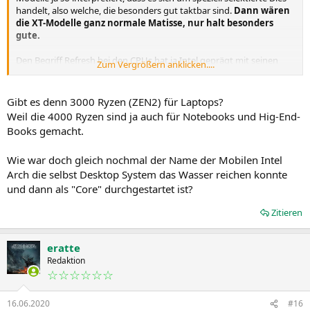
handelt, also welche, die besonders gut taktbar sind.
Dann wären
die XT-Modelle ganz normale Matisse, nur halt besonders
gute.
Den Begriff Refresh bei den CPUs hat ja Intel geprägt mit seinen
Zum Vergrößern anklicken....
Haswell Refresh und Coffee Lake Refresh Modellen und zumindest
letztere waren ja neue Steppings bzw. neue Masken. Da ist die
Bezeichnung Refresh natürlich angebracht. Beim Matisse "Refresh"
Gibt es denn 3000 Ryzen (ZEN2) für Laptops?
sehe ich das nicht kommen, dass diese drei Modelle extra ein neues
Weil die 4000 Ryzen sind ja auch für Notebooks und Hig-End-
Stepping oder eine neue Maske erhalten werden.
Books gemacht.
Die Bezeichnung "Refresh" ist in der Presse denke ich auch nur
Wie war doch gleich nochmal der Name der Mobilen Intel
aufgekommen, weil AMD die alten Namen recycled hat. Beim 3100
und 3300X kam keiner auf die Idee sie als Refresh zu betiteln,
Arch die selbst Desktop System das Wasser reichen konnte
obwohl sie auch eben erst auf den Markt kamen, weil es hier bisher
und dann als "Core" durchgestartet ist?
keine gleichlautenden Modellbezeichnungen gab. Wenn AMD den
3800 XT stattdessen 3850X genannt hätte, wäre die Bezeichnung
Zitieren
Refresh wohl auch nicht aufgekommen, sondern halt nur, dass ein
neues Modell auf Basis von Matisse kommt. Aber dann wären sie
mit dem 3900X in die Zwickmühle geraten, denn einen 3950X gibt's
eratte
ja schon.
Redaktion
☆☆☆☆☆☆
16.06.2020
#16