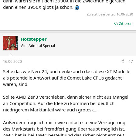
dann wären sie mit dem 3900X in die Zwickmühle geraten,
denn einen 3950X gibt's ja schon.
Zuletzt bearbeitet:
16.06.2020
Zitieren
Hotstepper
Vice Admiral Special
16.06.2020
#7
Sehe das wie Nero24, und denke auch dass diese XT Modelle
als potentielle Antwort auf die Comet Lake CPUs gedacht
waren, sind.
Sollte AMD Zen3 verschieben, dann sicher nicht aus Mangel
an Competition. Auf die Idee zu kommen bei deutlich
niedrigerem Marktanteil wäre auch grotesk....
Außerdem frage ich mich wie einfach so eine Verzögerung
des Marktstarts bei fremdfertigung überhaupt möglich ist.
AMD hat ja bei TSMC bestellt und das sicher nicht erst seit