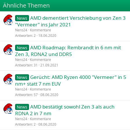
Ähnliche Themen
26
Trebuchet MS
AMD dementiert Verschiebung von Zen 3
Verdana
News
"Vermeer" ins Jahr 2021
Nero24
Kommentare
Antworten
2
18.06.2020
AMD Roadmap: Rembrandt in 6 nm mit
News
Zen 3, RDNA2 und DDR5
Nero24
Kommentare
Antworten
31
21.09.2021
Gerücht: AMD Ryzen 4000 "Vermeer" in 5
News
nm+ statt 7 nm EUV
Nero24
Kommentare
Antworten
57
08.06.2020
AMD bestätigt sowohl Zen 3 als auch
News
RDNA 2 in 7 nm
Nero24
Kommentare
Antworten
2
08.06.2020